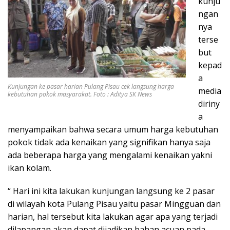
kunju
ngan
nya
terse
but
kepad
a
Kunjungan ke pasar harian Pulang Pisau cek langsung harga
media
kebutuhan pokok masyarakat. Foto : Aditya SK News
diriny
a
menyampaikan bahwa secara umum harga kebutuhan
pokok tidak ada kenaikan yang signifikan hanya saja
ada beberapa harga yang mengalami kenaikan yakni
ikan kolam.
“ Hari ini kita lakukan kunjungan langsung ke 2 pasar
di wilayah kota Pulang Pisau yaitu pasar Mingguan dan
harian, hal tersebut kita lakukan agar apa yang terjadi
dilapangan akan dapat dijadikan bahan acuan pada