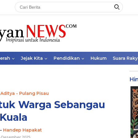
aerah
Jejak Kita
Pendidikan
Hukum
Suara Raky
Hi
 Aditya - Pulang Pisau
ntuk Warga Sebangau
Kuala
-
Handep Hapakat
6 Desember 2025