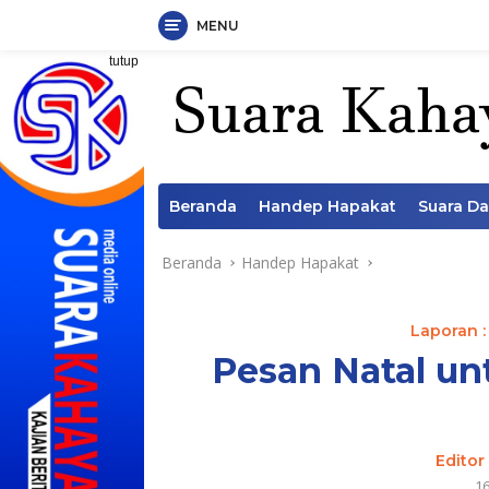
MENU
Langsung
tutup
ke
konten
Beranda
Handep Hapakat
Suara D
Beranda
Handep Hapakat
Laporan :
Pesan Natal u
Editor
1