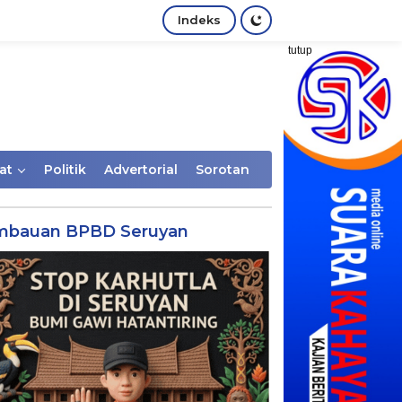
Indeks
tutup
at
Politik
Advertorial
Sorotan
mbauan BPBD Seruyan