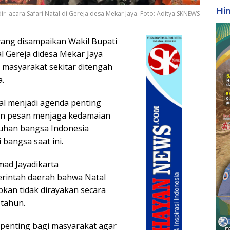
Hi
ir acara Safari Natal di Gereja desa Mekar Jaya. Foto: Aditya SKNEWS
ang disampaikan Wakil Bupati
l Gereja didesa Mekar Jaya
 masyarakat sekitar ditengah
a.
tal menjadi agenda penting
n pesan menjaga kedamaian
tuhan bangsa Indonesia
bangsa saat ini.
mad Jayadikarta
rintah daerah bahwa Natal
kan tidak dirayakan secara
tahun.
penting bagi masyarakat agar