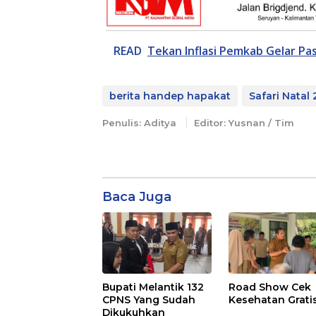
READ
Tekan Inflasi Pemkab Gelar P
berita handep hapakat
Safari Natal
Penulis: Aditya
Editor: Yusnan / Tim
Baca Juga
Bupati Melantik 132
Road Show Cek
CPNS Yang Sudah
Kesehatan Grati
Dikukuhkan