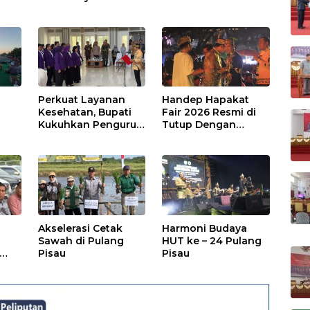
Publik
Perkuat Layanan
Handep Hapakat
a
Kesehatan, Bupati
Fair 2026 Resmi di
Kukuhkan Pengurus
Tutup Dengan
TP Posyandu
Malam Hiburan
Rakyat
Akselerasi Cetak
Harmoni Budaya
Sawah di Pulang
HUT ke – 24 Pulang
Pisau
Pisau