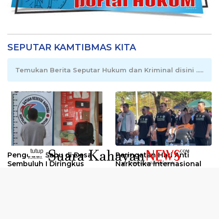
SEPUTAR KAMTIBMAS KITA
Temukan Berita Seputar Hukum dan Kriminal disini .....
tutup
Pengedar Sabu di Desa
Peringatan Hari Anti
..........
Sembuluh I Diringkus
Narkotika Internasional
2026