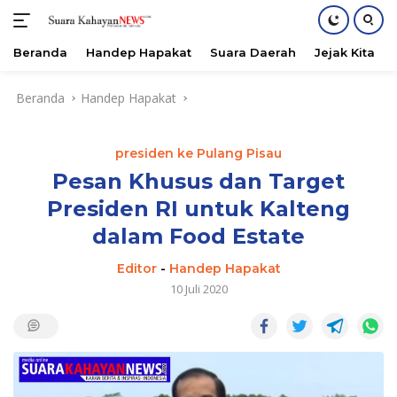
Beranda
Handep Hapakat
Suara Daerah
Jejak Kita
Langsung
Beranda
Handep Hapakat
ke
konten
presiden ke Pulang Pisau
Pesan Khusus dan Target
Presiden RI untuk Kalteng
dalam Food Estate
Editor
-
Handep Hapakat
10 Juli 2020