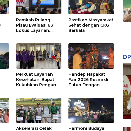
Pemkab Pulang
Pastikan Masyarakat
s
Pisau Evaluasi 83
Sehat dengan CKG
Lokus Layanan
Berkala
Publik
DP
Perkuat Layanan
Handep Hapakat
a
Kesehatan, Bupati
Fair 2026 Resmi di
Kukuhkan Pengurus
Tutup Dengan
TP Posyandu
Malam Hiburan
Rakyat
Akselerasi Cetak
Harmoni Budaya