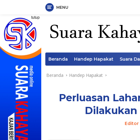
MENU
Langsung
tutup
ke
konten
Beranda
Handep Hapakat
Suara D
Beranda
Handep Hapakat
Perluasan Lahan
Dilakukan 
Editor