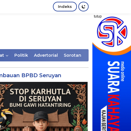
Indeks
tutup
at
Politik
Advertorial
Sorotan
mbauan BPBD Seruyan