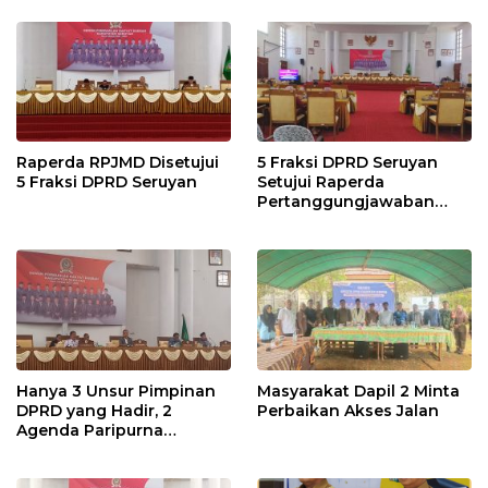
Raperda RPJMD Disetujui
5 Fraksi DPRD Seruyan
5 Fraksi DPRD Seruyan
Setujui Raperda
Pertanggungjawaban
Pelaksanaan APBD TA
2024
Hanya 3 Unsur Pimpinan
Masyarakat Dapil 2 Minta
DPRD yang Hadir, 2
Perbaikan Akses Jalan
Agenda Paripurna
Terpaksa di Tunda