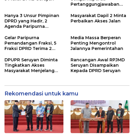
Pertanggungjawaban
Pelaksanaan APBD TA
2024
Hanya 3 Unsur Pimpinan
Masyarakat Dapil 2 Minta
DPRD yang Hadir, 2
Perbaikan Akses Jalan
Agenda Paripurna
Terpaksa di Tunda
Gelar Paripurna
Media Massa Berperan
Pemandangan Fraksi, 5
Penting Mengontrol
Fraksi DPRD Terima 2
Jalannya Pemerintahan
Buah Usulan Raperda
DPUPR Seruyan Diminta
Rancangan Awal RPJMD
Tingkatkan Akses
Seruyan Disampaikan
Masyarakat Menjelang
Kepada DPRD Seruyan
Lebaran
Rekomendasi untuk kamu