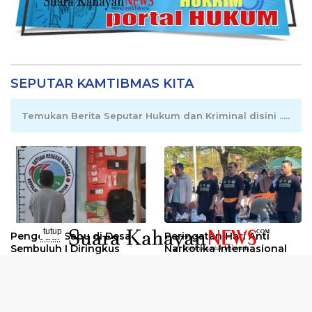
SEPUTAR KAMTIBMAS KITA
Temukan Berita Seputar Hukum dan Kriminal disini .....
tutup
Pengedar Sabu di Desa
Peringatan Hari Anti
..........
Sembuluh I Diringkus
Narkotika Internasional
2026