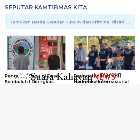
SEPUTAR KAMTIBMAS KITA
Temukan Berita Seputar Hukum dan Kriminal disini .....
tutup
Pengedar Sabu di Desa
Peringatan Hari Anti
..........
Sembuluh I Diringkus
Narkotika Internasional
2026
Oknum Kuli Tinta Diduga
Kunjungan Kerja Kajati