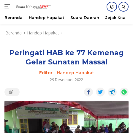
Beranda
Handep Hapakat
Suara Daerah
Jejak Kita
Langsung
Beranda
Handep Hapakat
ke
konten
Peringati HAB ke 77 Kemenag
Gelar Sunatan Massal
Editor
-
Handep Hapakat
29 Desember 2022