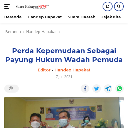
Beranda
Handep Hapakat
Suara Daerah
Jejak Kita
Langsung
Beranda
Handep Hapakat
ke
konten
Perda Kepemudaan Sebagai
Payung Hukum Wadah Pemuda
Editor
-
Handep Hapakat
7 Juli 2021