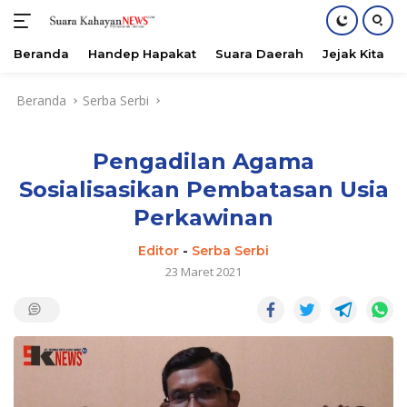
Beranda
Handep Hapakat
Suara Daerah
Jejak Kita
Langsung
Beranda
Serba Serbi
ke
konten
Pengadilan Agama
Sosialisasikan Pembatasan Usia
Perkawinan
Editor
-
Serba Serbi
23 Maret 2021