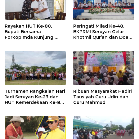
Rayakan HUT Ke-80,
Peringati Milad Ke-48,
Bupati Bersama
BKPRMI Seruyan Gelar
Forkopimda Kunjungi
Khotmil Qur’an dan Doa
Markas POS TNI AL
Bersama untuk Bangsa
Turnamen Rangkaian Hari
Ribuan Masyarakat Hadiri
Jadi Seruyan Ke-23 dan
Tausiyah Guru Udin dan
HUT Kemerdekaan Ke-80
Guru Mahmud
RI Resmi Ditutup