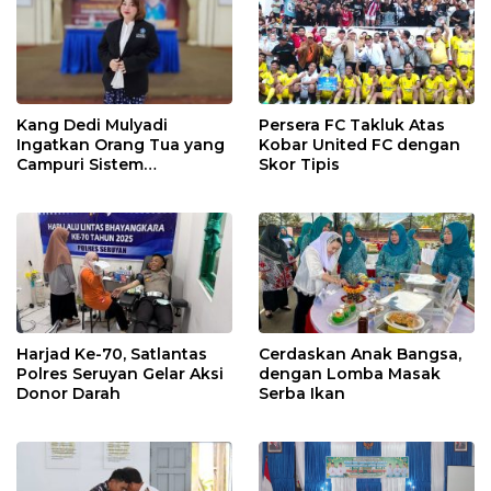
Kang Dedi Mulyadi
Persera FC Takluk Atas
Ingatkan Orang Tua yang
Kobar United FC dengan
Campuri Sistem
Skor Tipis
Pendidikan Sekolah:
Antara Hak, Batas, dan
Etika Hukum Pendidikan
Harjad Ke-70, Satlantas
Cerdaskan Anak Bangsa,
Polres Seruyan Gelar Aksi
dengan Lomba Masak
Donor Darah
Serba Ikan