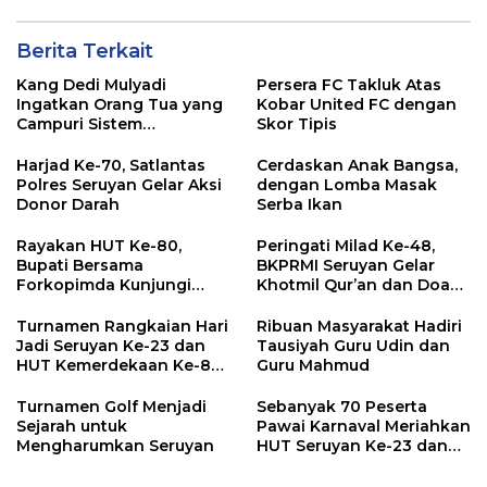
Berita Terkait
Kang Dedi Mulyadi
Persera FC Takluk Atas
Ingatkan Orang Tua yang
Kobar United FC dengan
Campuri Sistem
Skor Tipis
Pendidikan Sekolah:
Antara Hak, Batas, dan
Harjad Ke-70, Satlantas
Cerdaskan Anak Bangsa,
Etika Hukum Pendidikan
Polres Seruyan Gelar Aksi
dengan Lomba Masak
Donor Darah
Serba Ikan
Rayakan HUT Ke-80,
Peringati Milad Ke-48,
Bupati Bersama
BKPRMI Seruyan Gelar
Forkopimda Kunjungi
Khotmil Qur’an dan Doa
Markas POS TNI AL
Bersama untuk Bangsa
Turnamen Rangkaian Hari
Ribuan Masyarakat Hadiri
Jadi Seruyan Ke-23 dan
Tausiyah Guru Udin dan
HUT Kemerdekaan Ke-80
Guru Mahmud
RI Resmi Ditutup
Turnamen Golf Menjadi
Sebanyak 70 Peserta
Sejarah untuk
Pawai Karnaval Meriahkan
Mengharumkan Seruyan
HUT Seruyan Ke-23 dan
HUT RI ke-80