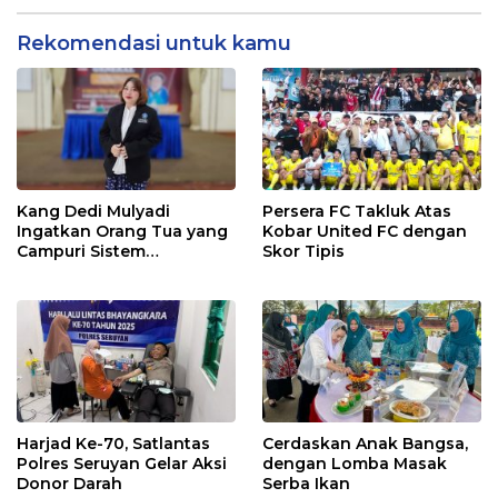
Rekomendasi untuk kamu
Kang Dedi Mulyadi
Persera FC Takluk Atas
Ingatkan Orang Tua yang
Kobar United FC dengan
Campuri Sistem
Skor Tipis
Pendidikan Sekolah:
Antara Hak, Batas, dan
Etika Hukum Pendidikan
Harjad Ke-70, Satlantas
Cerdaskan Anak Bangsa,
Polres Seruyan Gelar Aksi
dengan Lomba Masak
Donor Darah
Serba Ikan