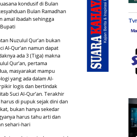
uasana kondusif di Bulan
ra kesyahduan Bulan Ramadhan
kan amal ibadah sehingga
Tv
 Bupati
atan Nuzulul Qur’an bukan
ci Al-Qur’an namun dapat
daknya ada 3 (Tiga) makna
lul Qur’an, pertama
dua, masyarakat mampu
ogi yang ada dalam Al-
pikir logis dan bertindak
ab Suci Al-Qur’an. Terakhir
arus di pupuk sejak dini dan
akat, bukan hanya sekedar
yanya harus tahu arti dan
n sehari-hari