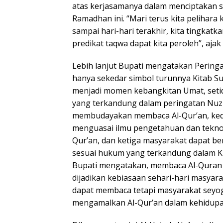
atas kerjasamanya dalam menciptakan s
Ramadhan ini. “Mari terus kita peliha
sampai hari-hari terakhir, kita tingkat
predikat taqwa dapat kita peroleh”, ajak
Lebih lanjut Bupati mengatakan Pering
hanya sekedar simbol turunnya Kitab Su
menjadi momen kebangkitan Umat, seti
yang terkandung dalam peringatan Nuzu
membudayakan membaca Al-Qur’an, ke
menguasai ilmu pengetahuan dan teknol
Qur’an, dan ketiga masyarakat dapat ber
sesuai hukum yang terkandung dalam Kit
Bupati mengatakan, membaca Al-Quran h
dijadikan kebiasaan sehari-hari masyar
dapat membaca tetapi masyarakat seyog
mengamalkan Al-Qur’an dalam kehidupa