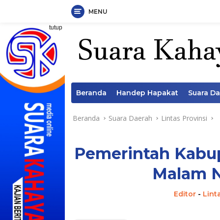
MENU
Langsung
tutup
ke
konten
Beranda
Handep Hapakat
Suara D
Beranda
Suara Daerah
Lintas Provinsi
Pemerintah Kabup
Malam N
Editor
-
Lint