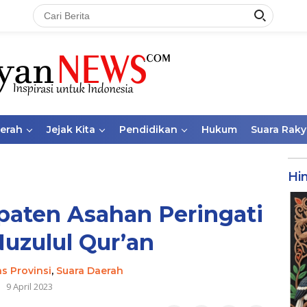
aerah
Jejak Kita
Pendidikan
Hukum
Suara Raky
Hi
aten Asahan Peringati
uzulul Qur’an
as Provinsi
,
Suara Daerah
9 April 2023