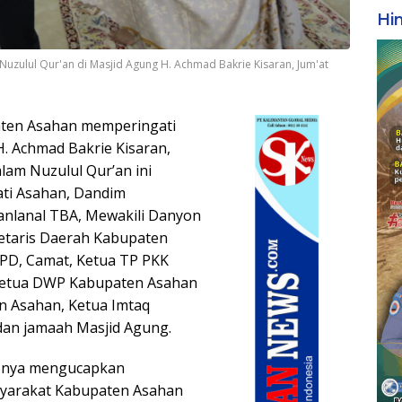
Hi
zulul Qur'an di Masjid Agung H. Achmad Bakrie Kisaran, Jum'at
ten Asahan memperingati
. Achmad Bakrie Kisaran,
lam Nuzulul Qur’an ini
ati Asahan, Dandim
Danlanal TBA, Mewakili Danyon
retaris Daerah Kabupaten
 OPD, Camat, Ketua TP PKK
Ketua DWP Kabupaten Asahan
n Asahan, Ketua Imtaq
dan jamaah Masjid Agung.
tonya mengucapkan
syarakat Kabupaten Asahan