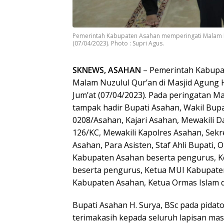
Pemerintah Kabupaten Asahan memperingati Malam Nu
(07/04/2023). Photo : Supri Agus.
SKNEWS, ASAHAN
– Pemerintah Kabupa
Malam Nuzulul Qur’an di Masjid Agung H
Jum’at (07/04/2023). Pada peringatan Ma
tampak hadir Bupati Asahan, Wakil Bup
0208/Asahan, Kajari Asahan, Mewakili 
126/KC, Mewakili Kapolres Asahan, Sek
Asahan, Para Asisten, Staf Ahli Bupati,
Kabupaten Asahan beserta pengurus, 
beserta pengurus, Ketua MUI Kabupate
Kabupaten Asahan, Ketua Ormas Islam 
Bupati Asahan H. Surya, BSc pada pida
terimakasih kepada seluruh lapisan ma