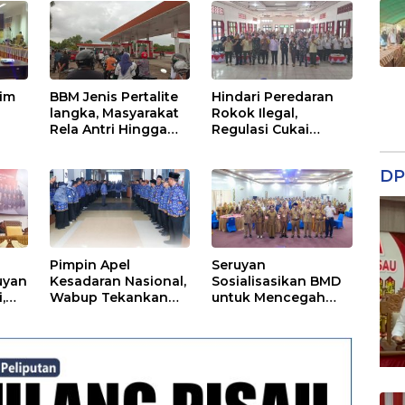
tim
BBM Jenis Pertalite
Hindari Peredaran
langka, Masyarakat
Rokok Ilegal,
Rela Antri Hingga
Regulasi Cukai
n
Berjam-jam
Disosialisasikan
ama
DP
Pimpin Apel
Seruyan
uyan
Kesadaran Nasional,
Sosialisasikan BMD
,
Wabup Tekankan
untuk Mencegah
Disiplin dan
Tipikor
Tanggung Jawab
Kepada Para ASN