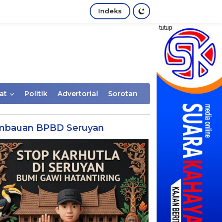
Indeks
tutup
at
Politik
Advertorial
Sorotan
mbauan BPBD Seruyan