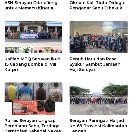
ASN Seruyan Dibriefieng
Oknum Kuli Tinta Diduga
untuk Memacu Kinerja
Pengedar Sabu Dibekuk
Kafilah MTQ Seruyan Ikuti
Penuh Haru dan Rasa
15 Cabang Lomba di VIII
Syukur Sambut Jemaah
Korpri
Haji Seruyan
Polres Seruyan Ungkap
Seruyan Peringati Harjad
Peredaran Sabu, Terduga
Ke-69 Provinsi Kalimantan
Berprofesi Sebagai Nakes
Tengah