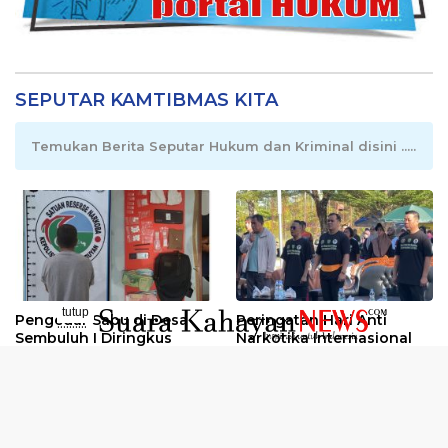
SEPUTAR KAMTIBMAS KITA
Temukan Berita Seputar Hukum dan Kriminal disini .....
tutup
Pengedar Sabu di Desa
Peringatan Hari Anti
..........
Sembuluh I Diringkus
Narkotika Internasional
2026