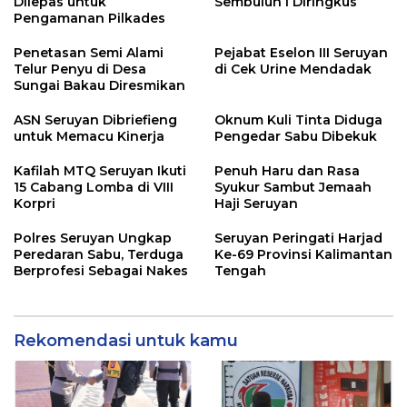
Dilepas untuk
Sembuluh I Diringkus
Pengamanan Pilkades
Penetasan Semi Alami
Pejabat Eselon III Seruyan
Telur Penyu di Desa
di Cek Urine Mendadak
Sungai Bakau Diresmikan
ASN Seruyan Dibriefieng
Oknum Kuli Tinta Diduga
untuk Memacu Kinerja
Pengedar Sabu Dibekuk
Kafilah MTQ Seruyan Ikuti
Penuh Haru dan Rasa
15 Cabang Lomba di VIII
Syukur Sambut Jemaah
Korpri
Haji Seruyan
Polres Seruyan Ungkap
Seruyan Peringati Harjad
Peredaran Sabu, Terduga
Ke-69 Provinsi Kalimantan
Berprofesi Sebagai Nakes
Tengah
Rekomendasi untuk kamu