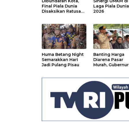
Dibundaran Kota,
Sinergi UMKM di
Final Piala Dunia
Laga Piala Duni
Disaksikan Ratusan
2026
Warga Pulpis
Huma Betang Night
Banting Harga
Semarakkan Hari
Diarena Pasar
Jadi Pulang Pisau
Murah, Gubernur
Ajak Masyarakat