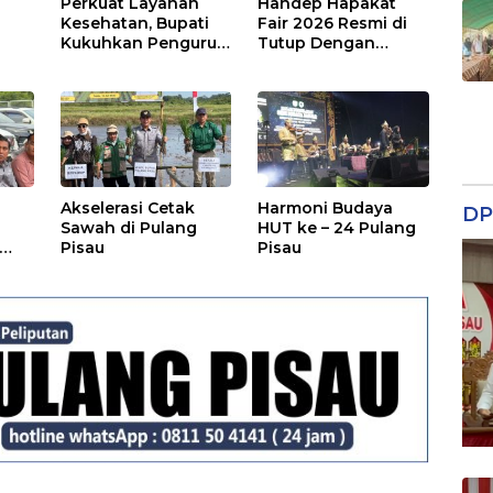
Perkuat Layanan
Handep Hapakat
a
Kesehatan, Bupati
Fair 2026 Resmi di
Kukuhkan Pengurus
Tutup Dengan
TP Posyandu
Malam Hiburan
Rakyat
Akselerasi Cetak
Harmoni Budaya
DP
Sawah di Pulang
HUT ke – 24 Pulang
Pisau
Pisau