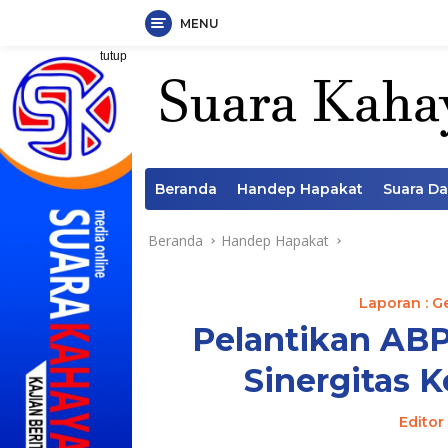
MENU
Langsung
tutup
ke
konten
Beranda
Handep Hapakat
Suara D
Beranda
Handep Hapakat
Laporan : G
Pelantikan A
Sinergitas 
Editor