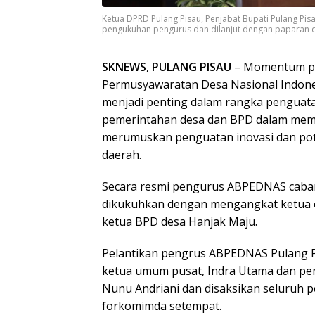
Ketua DPRD Pulang Pisau, Penjabat Bupati Pulang Pi
pengukuhan pengurus dan dilanjut dengan paparan d
SKNEWS, PULANG PISAU
– Momentum pe
Permusyawaratan Desa Nasional Indone
menjadi penting dalam rangka penguata
pemerintahan desa dan BPD dalam mem
merumuskan penguatan inovasi dan pot
daerah.
Secara resmi pengurus ABPEDNAS cabang
dikukuhkan dengan mengangkat ketua c
ketua BPD desa Hanjak Maju.
Pelantikan pengrus ABPEDNAS Pulang P
ketua umum pusat, Indra Utama dan pen
Nunu Andriani dan disaksikan seluruh p
forkomimda setempat.