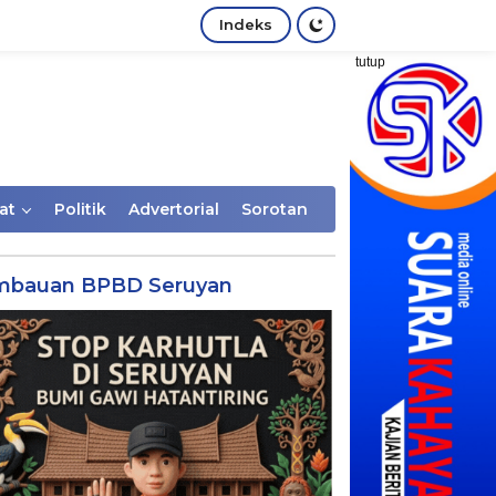
Indeks
tutup
at
Politik
Advertorial
Sorotan
mbauan BPBD Seruyan