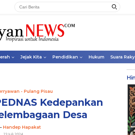
aerah
Jejak Kita
Pendidikan
Hukum
Suara Raky
Hi
erryawan - Pulang Pisau
BPEDNAS Kedepankan
Kelembagaan Desa
-
Handep Hapakat
23 Juli 2024