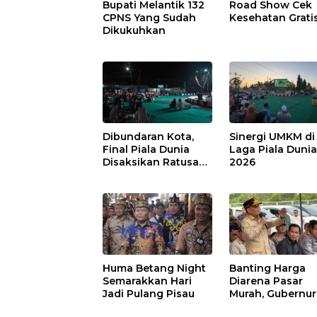
Bupati Melantik 132
Road Show Cek
CPNS Yang Sudah
Kesehatan Grati
Dikukuhkan
Dibundaran Kota,
Sinergi UMKM di
Final Piala Dunia
Laga Piala Duni
Disaksikan Ratusan
2026
Warga Pulpis
Huma Betang Night
Banting Harga
Semarakkan Hari
Diarena Pasar
Jadi Pulang Pisau
Murah, Gubernur
Ajak Masyarakat