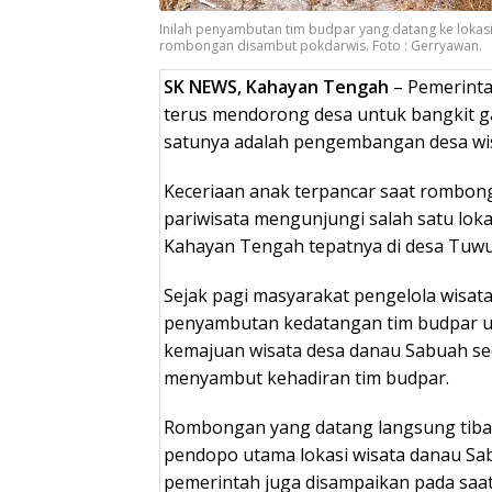
Inilah penyambutan tim budpar yang datang ke loka
rombongan disambut pokdarwis. Foto : Gerryawan.
SK NEWS, Kahayan Tengah
– Pemerintah
terus mendorong desa untuk bangkit gal
satunya adalah pengembangan desa wis
Keceriaan anak terpancar saat rombon
pariwisata mengunjungi salah satu loka
Kahayan Tengah tepatnya di desa Tuw
Sejak pagi masyarakat pengelola wisat
penyambutan kedatangan tim budpar un
kemajuan wisata desa danau Sabuah se
menyambut kehadiran tim budpar.
Rombongan yang datang langsung tiba d
pendopo utama lokasi wisata danau Sa
pemerintah juga disampaikan pada saat