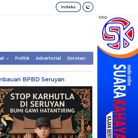
Indeks
tutup
at
Politik
Advertorial
Sorotan
mbauan BPBD Seruyan