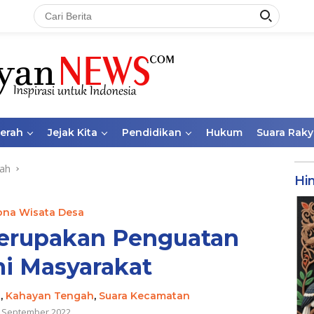
aerah
Jejak Kita
Pendidikan
Hukum
Suara Raky
ah
Hi
ona Wisata Desa
erupakan Penguatan
i Masyarakat
t
,
Kahayan Tengah
,
Suara Kecamatan
 September 2022