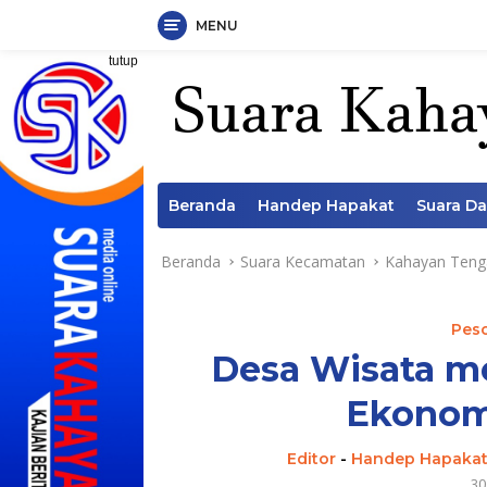
MENU
Langsung
tutup
ke
konten
Beranda
Handep Hapakat
Suara D
Beranda
Suara Kecamatan
Kahayan Teng
Pes
Desa Wisata m
Ekonom
Editor
-
Handep Hapaka
30