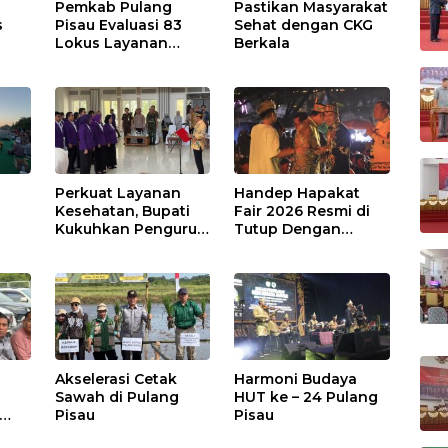
Pemkab Pulang
Pastikan Masyarakat
s
Pisau Evaluasi 83
Sehat dengan CKG
Lokus Layanan
Berkala
Publik
Perkuat Layanan
Handep Hapakat
a
Kesehatan, Bupati
Fair 2026 Resmi di
Kukuhkan Pengurus
Tutup Dengan
TP Posyandu
Malam Hiburan
Rakyat
Akselerasi Cetak
Harmoni Budaya
Sawah di Pulang
HUT ke – 24 Pulang
Pisau
Pisau