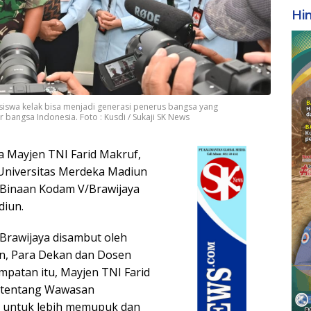
Hi
swa kelak bisa menjadi generasi penerus bangsa yang
angsa Indonesia. Foto : Kusdi / Sukaji SK News
 Mayjen TNI Farid Makruf,
Universitas Merdeka Madiun
 Binaan Kodam V/Brawijaya
diun.
Brawijaya disambut oleh
un, Para Dekan dan Dosen
mpatan itu, Mayjen TNI Farid
 tentang Wawasan
 untuk lebih memupuk dan