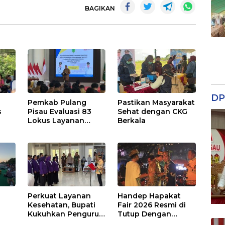
BAGIKAN
DP
Pemkab Pulang
Pastikan Masyarakat
s
Pisau Evaluasi 83
Sehat dengan CKG
Lokus Layanan
Berkala
Publik
Perkuat Layanan
Handep Hapakat
a
Kesehatan, Bupati
Fair 2026 Resmi di
Kukuhkan Pengurus
Tutup Dengan
TP Posyandu
Malam Hiburan