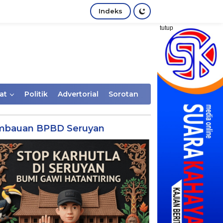
Indeks
tutup
at
Politik
Advertorial
Sorotan
mbauan BPBD Seruyan