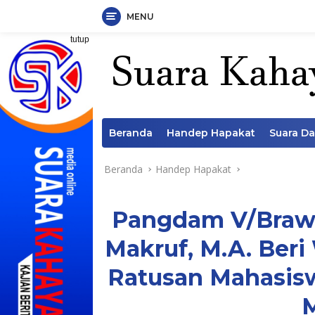
MENU
Langsung
tutup
ke
konten
Beranda
Handep Hapakat
Suara D
Beranda
Handep Hapakat
Pangdam V/Brawij
Makruf, M.A. Beri
Ratusan Mahasisw