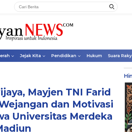
aerah
Jejak Kita
Pendidikan
Hukum
Suara Raky
Hi
aya, Mayjen TNI Farid
 Wejangan dan Motivasi
a Universitas Merdeka
Madiun