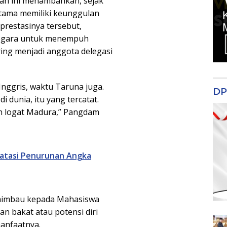
lan ini menambahkan, sejak
tama memiliki keunggulan
prestasinya tersebut,
negara untuk menempuh
ring menjadi anggota delegasi
Inggris, waktu Taruna juga.
DP
i dunia, itu yang tercatat.
n logat Madura,” Pangdam
atasi Penurunan Angka
himbau kepada Mahasiswa
 bakat atau potensi diri
manfaatnya.