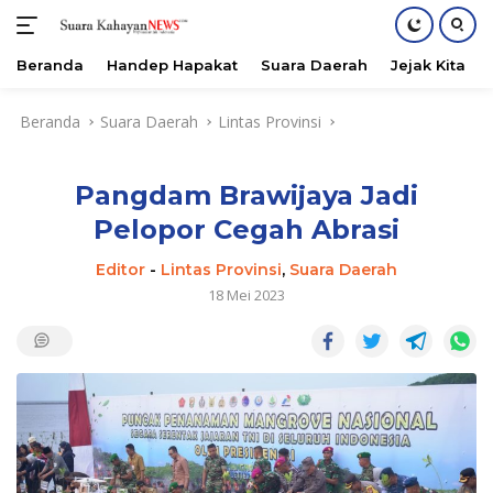
Beranda
Handep Hapakat
Suara Daerah
Jejak Kita
Langsung
Beranda
Suara Daerah
Lintas Provinsi
ke
konten
Pangdam Brawijaya Jadi
Pelopor Cegah Abrasi
Editor
-
Lintas Provinsi
,
Suara Daerah
18 Mei 2023