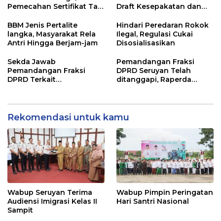
Pemecahan Sertifikat Tak
Draft Kesepakatan dan
Kunjung Selesai
Perjanjian Bersama
BBM Jenis Pertalite
Hindari Peredaran Rokok
langka, Masyarakat Rela
Ilegal, Regulasi Cukai
Antri Hingga Berjam-jam
Disosialisasikan
Sekda Jawab
Pemandangan Fraksi
Pemandangan Fraksi
DPRD Seruyan Telah
DPRD Terkait
ditanggapi, Raperda
Pertanggungjawaban
RPJMD Segera
Pelaksanaan APBD TA
Ditindaklanjuti
2024
Rekomendasi untuk kamu
Wabup Seruyan Terima
Wabup Pimpin Peringatan
Audiensi Imigrasi Kelas II
Hari Santri Nasional
Sampit