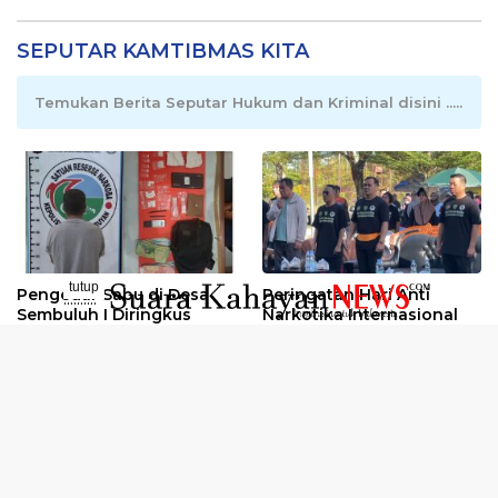
SEPUTAR KAMTIBMAS KITA
Temukan Berita Seputar Hukum dan Kriminal disini .....
tutup
Pengedar Sabu di Desa
Peringatan Hari Anti
..........
Sembuluh I Diringkus
Narkotika Internasional
2026