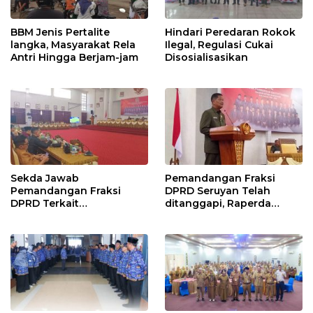
BBM Jenis Pertalite
Hindari Peredaran Rokok
langka, Masyarakat Rela
Ilegal, Regulasi Cukai
Antri Hingga Berjam-jam
Disosialisasikan
Sekda Jawab
Pemandangan Fraksi
Pemandangan Fraksi
DPRD Seruyan Telah
DPRD Terkait
ditanggapi, Raperda
Pertanggungjawaban
RPJMD Segera
Pelaksanaan APBD TA
Ditindaklanjuti
2024