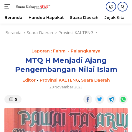
Beranda
Handep Hapakat
Suara Daerah
Jejak Kita
Langsung
Beranda
Suara Daerah
Provinsi KALTENG
ke
konten
Laporan : Fahmi - Palangkaraya
MTQ H Menjadi Ajang
Pengembangan Nilai Islam
Editor
-
Provinsi KALTENG
,
Suara Daerah
20 November 2023
5