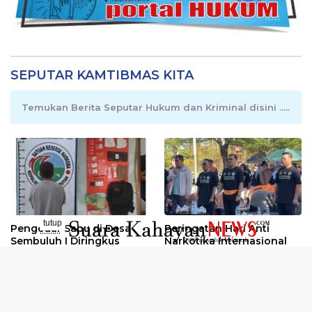
SEPUTAR KAMTIBMAS KITA
Temukan Berita Seputar Hukum dan Kriminal disini .....
tutup
Pengedar Sabu di Desa
Peringatan Hari Anti
..........
Sembuluh I Diringkus
Narkotika Internasional
2026