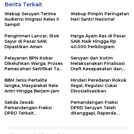
Berita Terkait
Wabup Seruyan Terima
Wabup Pimpin Peringatan
Audiensi Imigrasi Kelas II
Hari Santri Nasional
Sampit
Pengiriman Lancar, Stok
Harga Ayam Ras di Pasar
Sayur di Pasar SAIK
SAIK Naik Hingga Rp
Dipastikan Aman
40.000 Perkilogram
Pelayanan BPN Kobar
Seruyan dan Kotim
Dikeluhkan Warga, Proses
Melaksanakan Finalisasi
Pemecahan Sertifikat Tak
Draft Kesepakatan dan
Kunjung Selesai
Perjanjian Bersama
BBM Jenis Pertalite
Hindari Peredaran Rokok
langka, Masyarakat Rela
Ilegal, Regulasi Cukai
Antri Hingga Berjam-jam
Disosialisasikan
Sekda Jawab
Pemandangan Fraksi
Pemandangan Fraksi
DPRD Seruyan Telah
DPRD Terkait
ditanggapi, Raperda
Pertanggungjawaban
RPJMD Segera
Pelaksanaan APBD TA
Ditindaklanjuti
2024