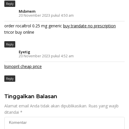
Reply
Msbmem
20 November 2023 pukul 4:50 am
order rocaltrol 0.25 mg generic
buy trandate no prescription
tricor buy online
Reply
Eyetig
20 November 2023 pukul 4:52 am
lisinopril cheap price
Reply
Tinggalkan Balasan
Alamat email Anda tidak akan dipublikasikan.
Ruas yang wajib
ditandai
*