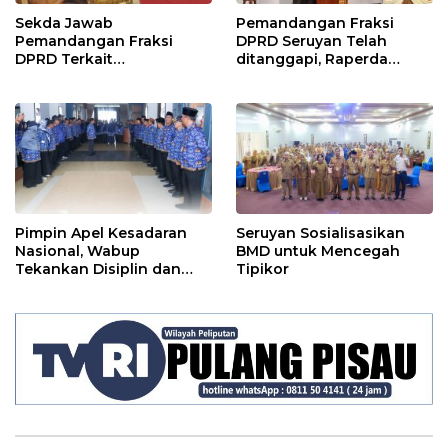
Sekda Jawab
Pemandangan Fraksi
Pemandangan Fraksi
DPRD Seruyan Telah
DPRD Terkait
ditanggapi, Raperda
Pertanggungjawaban
RPJMD Segera
Pelaksanaan APBD TA
Ditindaklanjuti
2024
Pimpin Apel Kesadaran
Seruyan Sosialisasikan
Nasional, Wabup
BMD untuk Mencegah
Tekankan Disiplin dan
Tipikor
Tanggung Jawab Kepada
Para ASN