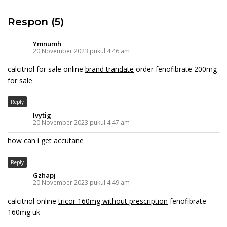
Respon (5)
Ymnumh
20 November 2023 pukul 4:46 am
calcitriol for sale online
brand trandate
order fenofibrate 200mg
for sale
Reply
Ivytig
20 November 2023 pukul 4:47 am
how can i get accutane
Reply
Gzhapj
20 November 2023 pukul 4:49 am
calcitriol online
tricor 160mg without prescription
fenofibrate
160mg uk