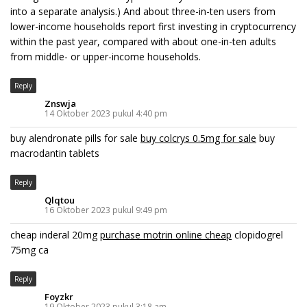
into a separate analysis.) And about three-in-ten users from
lower-income households report first investing in cryptocurrency
within the past year, compared with about one-in-ten adults
from middle- or upper-income households.
Reply
Znswja
14 Oktober 2023 pukul 4:40 pm
buy alendronate pills for sale
buy colcrys 0.5mg for sale
buy
macrodantin tablets
Reply
Qlqtou
16 Oktober 2023 pukul 9:49 pm
cheap inderal 20mg
purchase motrin online cheap
clopidogrel
75mg ca
Reply
Foyzkr
19 Oktober 2023 pukul 3:18 am