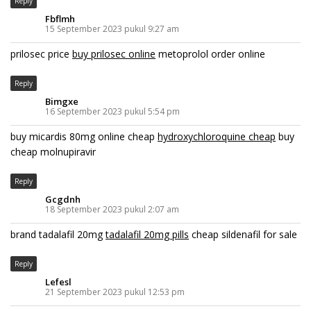
Reply
Fbflmh
15 September 2023 pukul 9:27 am
prilosec price
buy prilosec online
metoprolol order online
Reply
Bimgxe
16 September 2023 pukul 5:54 pm
buy micardis 80mg online cheap
hydroxychloroquine cheap
buy
cheap molnupiravir
Reply
Gcgdnh
18 September 2023 pukul 2:07 am
brand tadalafil 20mg
tadalafil 20mg pills
cheap sildenafil for sale
Reply
Lefesl
21 September 2023 pukul 12:53 pm