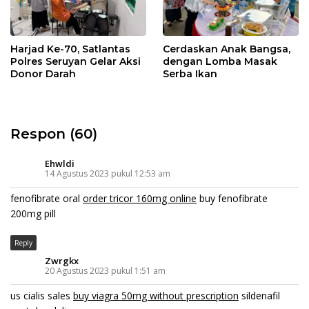
Harjad Ke-70, Satlantas
Cerdaskan Anak Bangsa,
Polres Seruyan Gelar Aksi
dengan Lomba Masak
Donor Darah
Serba Ikan
Respon (60)
Ehwldi
14 Agustus 2023 pukul 12:53 am
fenofibrate oral
order tricor 160mg online
buy fenofibrate
200mg pill
Reply
Zwrgkx
20 Agustus 2023 pukul 1:51 am
us cialis sales
buy viagra 50mg without prescription
sildenafil