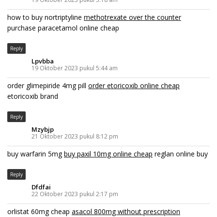
how to buy nortriptyline
methotrexate over the counter
purchase paracetamol online cheap
Reply
Lpvbba
19 Oktober 2023 pukul 5:44 am
order glimepiride 4mg pill
order etoricoxib online cheap
etoricoxib brand
Reply
Mzybjp
21 Oktober 2023 pukul 8:12 pm
buy warfarin 5mg
buy paxil 10mg online cheap
reglan online buy
Reply
Dfdfai
22 Oktober 2023 pukul 2:17 pm
orlistat 60mg cheap
asacol 800mg without prescription