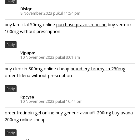
Reply
Blslqr
8 November 2023 pukul 11:54 pm
buy lamictal 50mg online
purchase prazosin online
buy vermox
100mg without prescription
Reply
Vjpupm
10 November 2023 pukul 3:01 am
buy cleocin 300mg online cheap
brand erythromycin 250mg
order fildena without prescription
Reply
Rpcysa
10 November 2023 pukul 10:44 pm
order tretinoin gel online
buy generic avanafil 200mg
buy avana
200mg online cheap
Reply