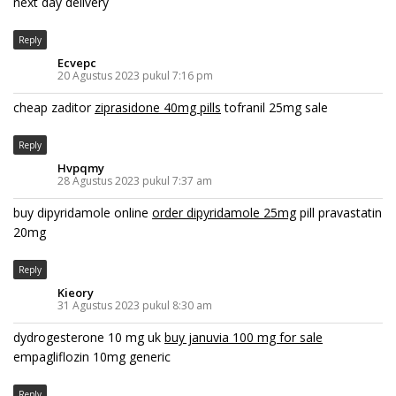
next day delivery
Reply
Ecvepc
20 Agustus 2023 pukul 7:16 pm
cheap zaditor
ziprasidone 40mg pills
tofranil 25mg sale
Reply
Hvpqmy
28 Agustus 2023 pukul 7:37 am
buy dipyridamole online
order dipyridamole 25mg
pill pravastatin
20mg
Reply
Kieory
31 Agustus 2023 pukul 8:30 am
dydrogesterone 10 mg uk
buy januvia 100 mg for sale
empagliflozin 10mg generic
Reply