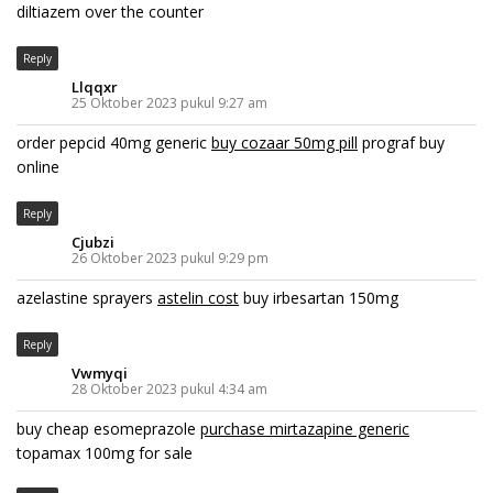
diltiazem over the counter
Reply
Llqqxr
25 Oktober 2023 pukul 9:27 am
order pepcid 40mg generic
buy cozaar 50mg pill
prograf buy
online
Reply
Cjubzi
26 Oktober 2023 pukul 9:29 pm
azelastine sprayers
astelin cost
buy irbesartan 150mg
Reply
Vwmyqi
28 Oktober 2023 pukul 4:34 am
buy cheap esomeprazole
purchase mirtazapine generic
topamax 100mg for sale