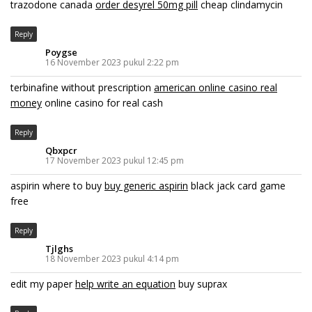
trazodone canada
order desyrel 50mg pill
cheap clindamycin
Reply
Poygse
16 November 2023 pukul 2:22 pm
terbinafine without prescription
american online casino real
money
online casino for real cash
Reply
Qbxpcr
17 November 2023 pukul 12:45 pm
aspirin where to buy
buy generic aspirin
black jack card game
free
Reply
Tjlghs
18 November 2023 pukul 4:14 pm
edit my paper
help write an equation
buy suprax