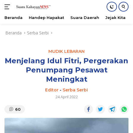
Beranda
Handep Hapakat
Suara Daerah
Jejak Kita
Langsung
Beranda
Serba Serbi
ke
konten
MUDIK LEBARAN
Menjelang Idul Fitri, Pergerakan
Penumpang Pesawat
Meningkat
Editor
-
Serba Serbi
24 April 2022
60