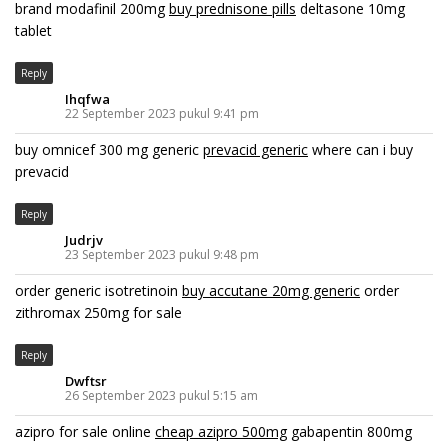
brand modafinil 200mg
buy prednisone pills
deltasone 10mg
tablet
Reply
Ihqfwa
22 September 2023 pukul 9:41 pm
buy omnicef 300 mg generic
prevacid generic
where can i buy
prevacid
Reply
Judrjv
23 September 2023 pukul 9:48 pm
order generic isotretinoin
buy accutane 20mg generic
order
zithromax 250mg for sale
Reply
Dwftsr
26 September 2023 pukul 5:15 am
azipro for sale online
cheap azipro 500mg
gabapentin 800mg