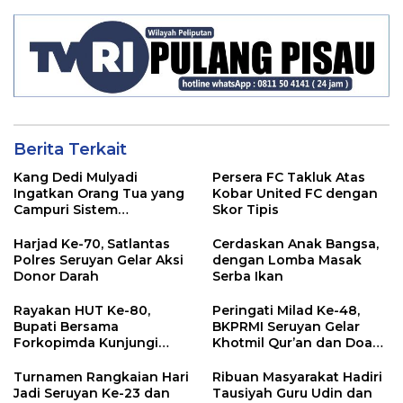
Berita Terkait
Kang Dedi Mulyadi
Persera FC Takluk Atas
Ingatkan Orang Tua yang
Kobar United FC dengan
Campuri Sistem
Skor Tipis
Pendidikan Sekolah:
Antara Hak, Batas, dan
Harjad Ke-70, Satlantas
Cerdaskan Anak Bangsa,
Etika Hukum Pendidikan
Polres Seruyan Gelar Aksi
dengan Lomba Masak
Donor Darah
Serba Ikan
Rayakan HUT Ke-80,
Peringati Milad Ke-48,
Bupati Bersama
BKPRMI Seruyan Gelar
Forkopimda Kunjungi
Khotmil Qur’an dan Doa
Markas POS TNI AL
Bersama untuk Bangsa
Turnamen Rangkaian Hari
Ribuan Masyarakat Hadiri
Jadi Seruyan Ke-23 dan
Tausiyah Guru Udin dan