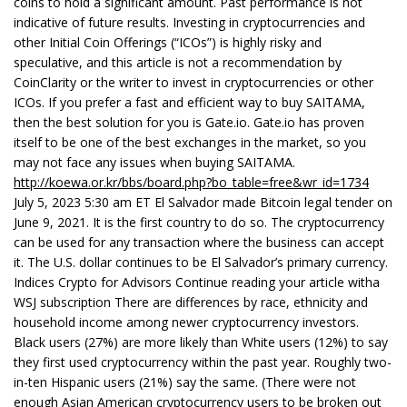
coins to hold a significant amount. Past performance is not
indicative of future results. Investing in cryptocurrencies and
other Initial Coin Offerings (“ICOs”) is highly risky and
speculative, and this article is not a recommendation by
CoinClarity or the writer to invest in cryptocurrencies or other
ICOs. If you prefer a fast and efficient way to buy SAITAMA,
then the best solution for you is Gate.io. Gate.io has proven
itself to be one of the best exchanges in the market, so you
may not face any issues when buying SAITAMA.
http://koewa.or.kr/bbs/board.php?bo_table=free&wr_id=1734
July 5, 2023 5:30 am ET El Salvador made Bitcoin legal tender on
June 9, 2021. It is the first country to do so. The cryptocurrency
can be used for any transaction where the business can accept
it. The U.S. dollar continues to be El Salvador’s primary currency.
Indices Crypto for Advisors Continue reading your article witha
WSJ subscription There are differences by race, ethnicity and
household income among newer cryptocurrency investors.
Black users (27%) are more likely than White users (12%) to say
they first used cryptocurrency within the past year. Roughly two-
in-ten Hispanic users (21%) say the same. (There were not
enough Asian American cryptocurrency users to be broken out