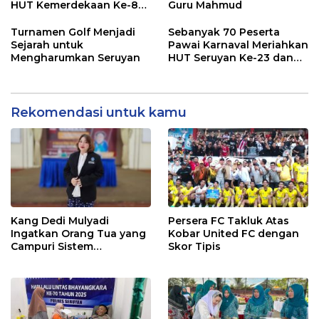
HUT Kemerdekaan Ke-80
Guru Mahmud
RI Resmi Ditutup
Turnamen Golf Menjadi
Sebanyak 70 Peserta
Sejarah untuk
Pawai Karnaval Meriahkan
Mengharumkan Seruyan
HUT Seruyan Ke-23 dan
HUT RI ke-80
Rekomendasi untuk kamu
Kang Dedi Mulyadi
Persera FC Takluk Atas
Ingatkan Orang Tua yang
Kobar United FC dengan
Campuri Sistem
Skor Tipis
Pendidikan Sekolah:
Antara Hak, Batas, dan
Etika Hukum Pendidikan