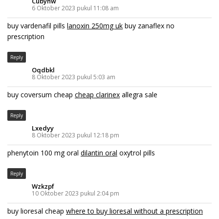
Cubyhw
6 Oktober 2023 pukul 11:08 am
buy vardenafil pills
lanoxin 250mg uk
buy zanaflex no
prescription
Reply
Oqdbkl
8 Oktober 2023 pukul 5:03 am
buy coversum cheap
cheap clarinex
allegra sale
Reply
Lxedyy
8 Oktober 2023 pukul 12:18 pm
phenytoin 100 mg oral
dilantin oral
oxytrol pills
Reply
Wzkzpf
10 Oktober 2023 pukul 2:04 pm
buy lioresal cheap
where to buy lioresal without a prescription