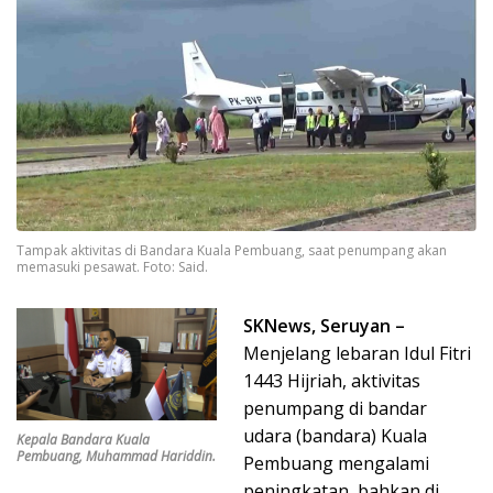
Tampak aktivitas di Bandara Kuala Pembuang, saat penumpang akan
memasuki pesawat. Foto: Said.
SKNews, Seruyan –
Menjelang lebaran Idul Fitri
1443 Hijriah, aktivitas
penumpang di bandar
udara (bandara) Kuala
Kepala Bandara Kuala
Pembuang, Muhammad Hariddin.
Pembuang mengalami
peningkatan, bahkan di