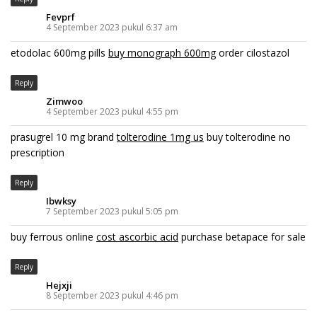
Fevprf
4 September 2023 pukul 6:37 am
etodolac 600mg pills
buy monograph 600mg
order cilostazol
Reply
Zimwoo
4 September 2023 pukul 4:55 pm
prasugrel 10 mg brand
tolterodine 1mg us
buy tolterodine no
prescription
Reply
Ibwksy
7 September 2023 pukul 5:05 pm
buy ferrous online
cost ascorbic acid
purchase betapace for sale
Reply
Hejxji
8 September 2023 pukul 4:46 pm