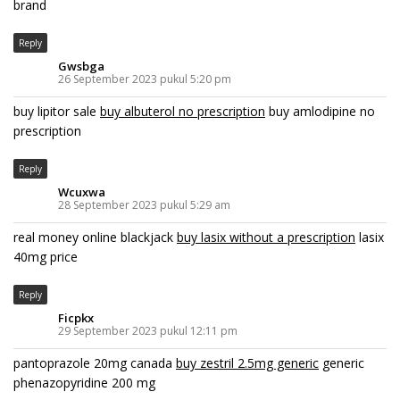
brand
Reply
Gwsbga
26 September 2023 pukul 5:20 pm
buy lipitor sale
buy albuterol no prescription
buy amlodipine no
prescription
Reply
Wcuxwa
28 September 2023 pukul 5:29 am
real money online blackjack
buy lasix without a prescription
lasix
40mg price
Reply
Ficpkx
29 September 2023 pukul 12:11 pm
pantoprazole 20mg canada
buy zestril 2.5mg generic
generic
phenazopyridine 200 mg