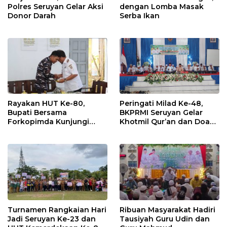
Polres Seruyan Gelar Aksi
dengan Lomba Masak
Donor Darah
Serba Ikan
Rayakan HUT Ke-80,
Peringati Milad Ke-48,
Bupati Bersama
BKPRMI Seruyan Gelar
Forkopimda Kunjungi
Khotmil Qur’an dan Doa
Markas POS TNI AL
Bersama untuk Bangsa
Turnamen Rangkaian Hari
Ribuan Masyarakat Hadiri
Jadi Seruyan Ke-23 dan
Tausiyah Guru Udin dan