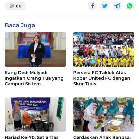
60
Baca Juga
Kang Dedi Mulyadi
Persera FC Takluk Atas
Ingatkan Orang Tua yang
Kobar United FC dengan
Campuri Sistem
Skor Tipis
Pendidikan Sekolah:
Antara Hak, Batas, dan
Etika Hukum Pendidikan
Harjad Ke-70, Satlantas
Cerdaskan Anak Bangsa,