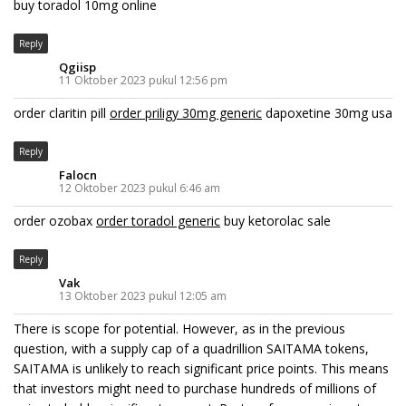
buy toradol 10mg online
Reply
Qgiisp
11 Oktober 2023 pukul 12:56 pm
order claritin pill
order priligy 30mg generic
dapoxetine 30mg usa
Reply
Falocn
12 Oktober 2023 pukul 6:46 am
order ozobax
order toradol generic
buy ketorolac sale
Reply
Vak
13 Oktober 2023 pukul 12:05 am
There is scope for potential. However, as in the previous
question, with a supply cap of a quadrillion SAITAMA tokens,
SAITAMA is unlikely to reach significant price points. This means
that investors might need to purchase hundreds of millions of