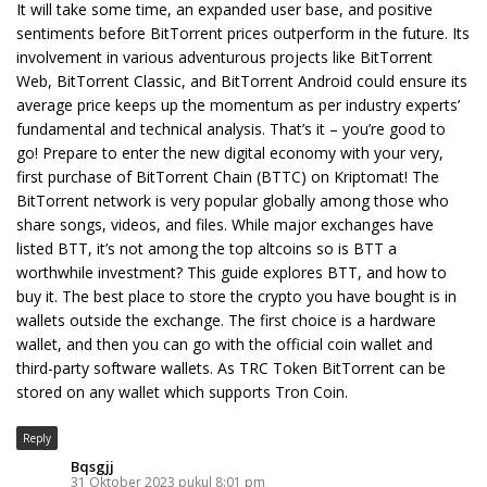
It will take some time, an expanded user base, and positive
sentiments before BitTorrent prices outperform in the future. Its
involvement in various adventurous projects like BitTorrent
Web, BitTorrent Classic, and BitTorrent Android could ensure its
average price keeps up the momentum as per industry experts’
fundamental and technical analysis. That’s it – you’re good to
go! Prepare to enter the new digital economy with your very,
first purchase of BitTorrent Chain (BTTC) on Kriptomat! The
BitTorrent network is very popular globally among those who
share songs, videos, and files. While major exchanges have
listed BTT, it’s not among the top altcoins so is BTT a
worthwhile investment? This guide explores BTT, and how to
buy it. The best place to store the crypto you have bought is in
wallets outside the exchange. The first choice is a hardware
wallet, and then you can go with the official coin wallet and
third-party software wallets. As TRC Token BitTorrent can be
stored on any wallet which supports Tron Coin.
Reply
Bqsgjj
31 Oktober 2023 pukul 8:01 pm