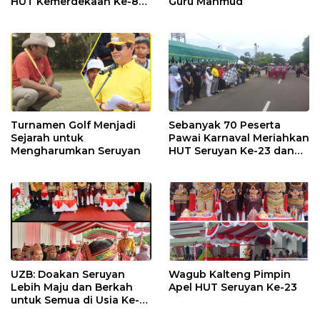
HUT Kemerdekaan Ke-80
Guru Mahmud
RI Resmi Ditutup
Turnamen Golf Menjadi
Sebanyak 70 Peserta
Sejarah untuk
Pawai Karnaval Meriahkan
Mengharumkan Seruyan
HUT Seruyan Ke-23 dan
HUT RI ke-80
UZB: Doakan Seruyan
Wagub Kalteng Pimpin
Lebih Maju dan Berkah
Apel HUT Seruyan Ke-23
untuk Semua di Usia Ke-
23 Tahun