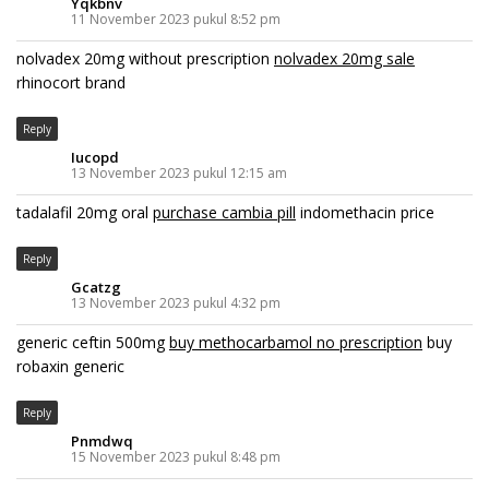
Yqkbnv
11 November 2023 pukul 8:52 pm
nolvadex 20mg without prescription
nolvadex 20mg sale
rhinocort brand
Reply
Iucopd
13 November 2023 pukul 12:15 am
tadalafil 20mg oral
purchase cambia pill
indomethacin price
Reply
Gcatzg
13 November 2023 pukul 4:32 pm
generic ceftin 500mg
buy methocarbamol no prescription
buy
robaxin generic
Reply
Pnmdwq
15 November 2023 pukul 8:48 pm