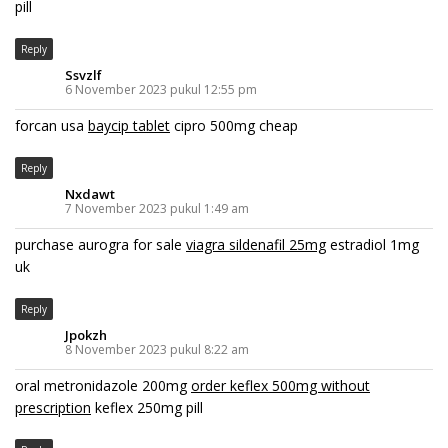
pill
Reply
Ssvzlf
6 November 2023 pukul 12:55 pm
forcan usa
baycip tablet
cipro 500mg cheap
Reply
Nxdawt
7 November 2023 pukul 1:49 am
purchase aurogra for sale
viagra sildenafil 25mg
estradiol 1mg
uk
Reply
Jpokzh
8 November 2023 pukul 8:22 am
oral metronidazole 200mg
order keflex 500mg without
prescription
keflex 250mg pill