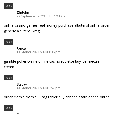
Reply
Zhdohm
29 September 2023 pukul 10:19 pm
online casino games real money
purchase albuterol online
order
generic albuterol 2mg
Reply
Fxncwr
1 Oktober 2023 pukul 1:38 pm
gamble poker online
online casino roulette
buy ivermectin
cream
Reply
Btsbyv
4 Oktober 2023 pukul 8:57 pm
order clomid
clomid 50mg tablet
buy generic azathioprine online
Reply