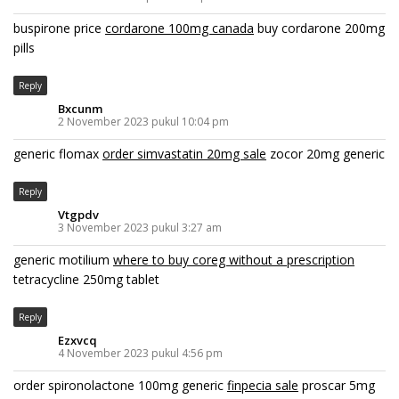
buspirone price
cordarone 100mg canada
buy cordarone 200mg
pills
Reply
Bxcunm
2 November 2023 pukul 10:04 pm
generic flomax
order simvastatin 20mg sale
zocor 20mg generic
Reply
Vtgpdv
3 November 2023 pukul 3:27 am
generic motilium
where to buy coreg without a prescription
tetracycline 250mg tablet
Reply
Ezxvcq
4 November 2023 pukul 4:56 pm
order spironolactone 100mg generic
finpecia sale
proscar 5mg