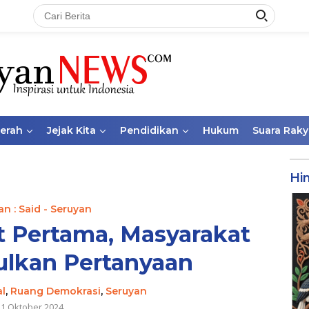
aerah
Jejak Kita
Pendidikan
Hukum
Suara Raky
Hi
n : Said - Seruyan
 Pertama, Masyarakat
ulkan Pertanyaan
al
,
Ruang Demokrasi
,
Seruyan
21 Oktober 2024