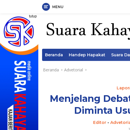
MENU
Langsung
tutup
ke
konten
Beranda
Handep Hapakat
Suara D
Beranda
Advetorial
Lapora
Menjelang Debat
Diminta Us
Editor
-
Advetori