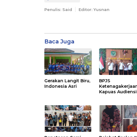
Penulis: Said
Editor: Yusnan
Baca Juga
Gerakan Langit Biru,
BPJS
Indonesia Asri
Ketenagakerjaa
Kapuas Audiensi
dengan Bupati
Pulang Pisau Ba
Kepesertaan PK
Ekosistem Desa,
Pekerja Rentan