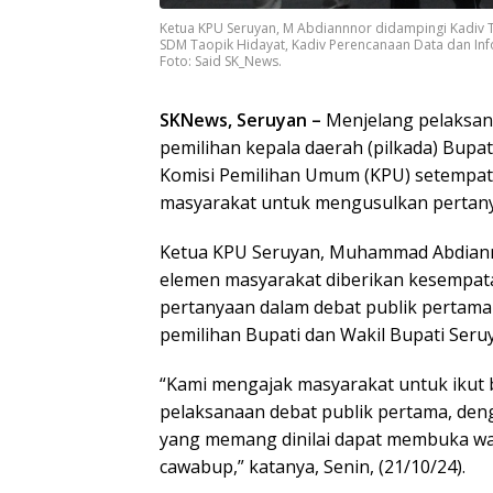
Ketua KPU Seruyan, M Abdiannnor didampingi Kadiv T
SDM Taopik Hidayat, Kadiv Perencanaan Data dan Inf
Foto: Said SK_News.
SKNews, Seruyan –
Menjelang pelaksan
pemilihan kepala daerah (pilkada) Bupat
Komisi Pemilihan Umum (KPU) setempat
masyarakat untuk mengusulkan pertan
Ketua KPU Seruyan, Muhammad Abdian
elemen masyarakat diberikan kesempa
pertanyaan dalam debat publik pertama
pemilihan Bupati dan Wakil Bupati Seru
“Kami mengajak masyarakat untuk ikut b
pelaksanaan debat publik pertama, de
yang memang dinilai dapat membuka w
cawabup,” katanya, Senin, (21/10/24).