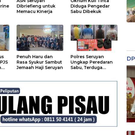
I
ASN Seruyan
Oknum Kuli Tinta
rine
Dibriefieng untuk
Diduga Pengedar
Memacu Kinerja
Sabu Dibekuk
us
Penuh Haru dan
Polres Seruyan
DP
BPJS
Rasa Syukur Sambut
Ungkap Peredaran
n
Jemaah Haji Seruyan
Sabu, Terduga
Berprofesi Sebagai
Nakes
an