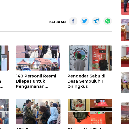
BAGIKAN
140 Personil Resmi
Pengedar Sabu di
n
Dilepas untuk
Desa Sembuluh I
Pengamanan
Diringkus
Pilkades
has
BU,
 dan