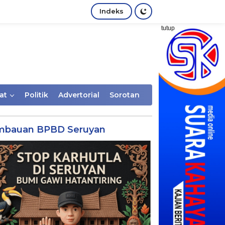
Indeks
tutup
at
Politik
Advertorial
Sorotan
mbauan BPBD Seruyan