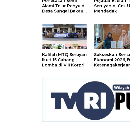
Penetasan Semi
Pejabat Eselon II
Alami Telur Penyu di
Seruyan di Cek U
Desa Sungai Bakau
Mendadak
Diresmikan
Kafilah MTQ Seruyan
Sukseskan Sens
Ikuti 15 Cabang
Ekonomi 2026, 
Lomba di VIII Korpri
Ketenagakerjaa
Kapuas dan BPS
Lindungi Ribuan
Petugas Lapang