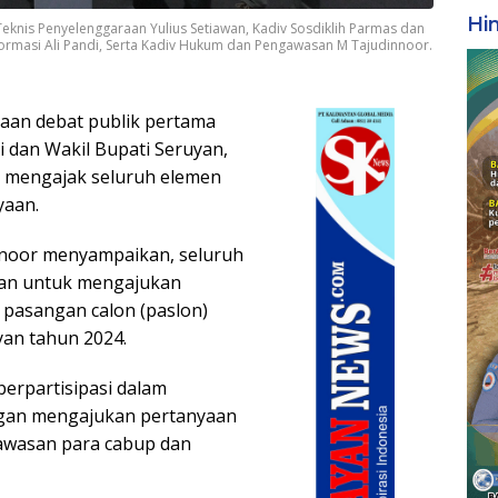
Hi
eknis Penyelenggaraan Yulius Setiawan, Kadiv Sosdiklih Parmas dan
ormasi Ali Pandi, Serta Kadiv Hukum dan Pengawasan M Tajudinnoor.
aan debat publik pertama
i dan Wakil Bupati Seruyan,
 mengajak seluruh elemen
yaan.
noor menyampaikan, seluruh
tan untuk mengajukan
 pasangan calon (paslon)
yan tahun 2024.
erpartisipasi dalam
ngan mengajukan pertanyaan
awasan para cabup dan