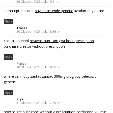
29 Oktober 2023 pukul 9:21 am
sumatriptan tablet
buy dutasteride generic
avodart buy online
Reply
Ttnsaa
29 Oktober 2023 pukul 8:56 pm
cost allopurinol
rosuvastatin 10mg without prescription
purchase crestor without prescription
Reply
Ptpize
30 Oktober 2023 pukul 9:35 pm
where can i buy zantac
zantac 300mg drug
buy celecoxib
generic
Reply
Sryklh
31 Oktober 2023 pukul 7:45 pm
how to get buspirone without a prescription
cordarone 200mg