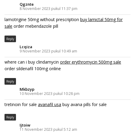
Qgznte
8 November 2023 pukul 11:37 pm
lamotrigine 50mg without prescription
buy lamictal 50mg for
sale
order mebendazole pill
Reply
Lcqiza
9 November 2023 pukul 10:49 am
where can i buy clindamycin
order erythromycin 500mg sale
order sildenafil 100mg online
Reply
Mkbzyp
10 November 2023 pukul 10:28 pm
tretinoin for sale
avanafil usa
buy avana pills for sale
Reply
Ijtoiw
11 November 2023 pukul 5:12 am