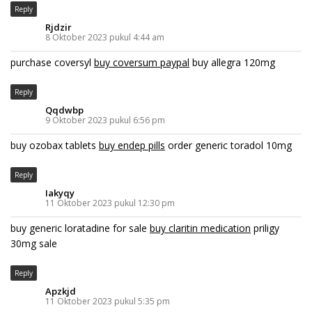
Reply
Rjdzir
8 Oktober 2023 pukul 4:44 am
purchase coversyl
buy coversum paypal
buy allegra 120mg
Reply
Qqdwbp
9 Oktober 2023 pukul 6:56 pm
buy ozobax tablets
buy endep pills
order generic toradol 10mg
Reply
Iakyqy
11 Oktober 2023 pukul 12:30 pm
buy generic loratadine for sale
buy claritin medication
priligy
30mg sale
Reply
Apzkjd
11 Oktober 2023 pukul 5:35 pm