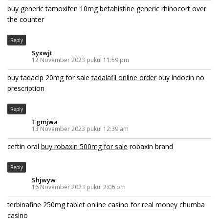
buy generic tamoxifen 10mg
betahistine generic
rhinocort over
the counter
Reply
Syxwjt
12 November 2023 pukul 11:59 pm
buy tadacip 20mg for sale
tadalafil online order
buy indocin no
prescription
Reply
Tgmjwa
13 November 2023 pukul 12:39 am
ceftin oral
buy robaxin 500mg for sale
robaxin brand
Reply
Shjwyw
16 November 2023 pukul 2:06 pm
terbinafine 250mg tablet
online casino for real money
chumba
casino