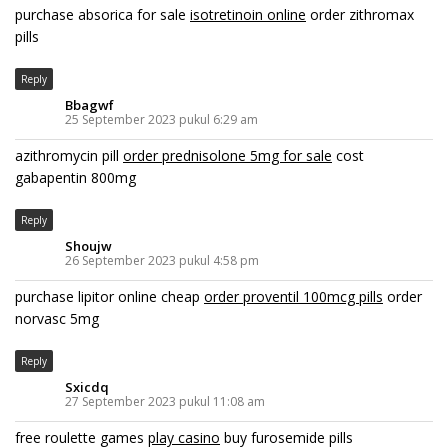
purchase absorica for sale
isotretinoin online
order zithromax
pills
Reply
Bbagwf
25 September 2023 pukul 6:29 am
azithromycin pill
order prednisolone 5mg for sale
cost
gabapentin 800mg
Reply
Shoujw
26 September 2023 pukul 4:58 pm
purchase lipitor online cheap
order proventil 100mcg pills
order
norvasc 5mg
Reply
Sxicdq
27 September 2023 pukul 11:08 am
free roulette games
play casino
buy furosemide pills