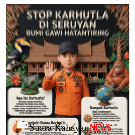
tutup
..........