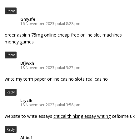
Reply
Gmysfe
16 November 2023 pukul 8:28 pm
order aspirin 75mg online cheap
free online slot machines
money games
Reply
Dfjwxh
18 November 2023 pukul 3:27 pm
write my term paper
online casino slots
real casino
Reply
Lryzlk
18 November 2023 pukul 3:58 pm
website to write essays
critical thinking essay writing
cefixime uk
Reply
Alibef