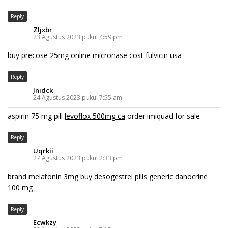
Reply
Zljxbr
23 Agustus 2023 pukul 4:59 pm
buy precose 25mg online
micronase cost
fulvicin usa
Reply
Jnidck
24 Agustus 2023 pukul 7:55 am
aspirin 75 mg pill
levoflox 500mg ca
order imiquad for sale
Reply
Uqrkii
27 Agustus 2023 pukul 2:33 pm
brand melatonin 3mg
buy desogestrel pills
generic danocrine
100 mg
Reply
Ecwkzy