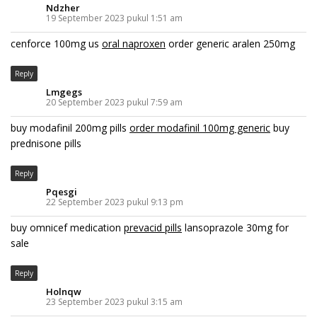
Ndzher
19 September 2023 pukul 1:51 am
cenforce 100mg us
oral naproxen
order generic aralen 250mg
Reply
Lmgegs
20 September 2023 pukul 7:59 am
buy modafinil 200mg pills
order modafinil 100mg generic
buy
prednisone pills
Reply
Pqesgi
22 September 2023 pukul 9:13 pm
buy omnicef medication
prevacid pills
lansoprazole 30mg for
sale
Reply
Holnqw
23 September 2023 pukul 3:15 am