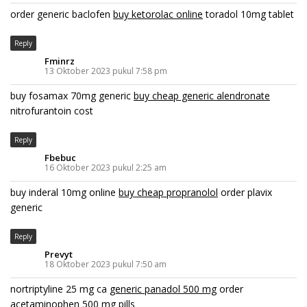
order generic baclofen
buy ketorolac online
toradol 10mg tablet
Reply
Fminrz
13 Oktober 2023 pukul 7:58 pm
buy fosamax 70mg generic
buy cheap generic alendronate
nitrofurantoin cost
Reply
Fbebuc
16 Oktober 2023 pukul 2:25 am
buy inderal 10mg online
buy cheap propranolol
order plavix
generic
Reply
Prevyt
18 Oktober 2023 pukul 7:50 am
nortriptyline 25 mg ca
generic panadol 500 mg
order
acetaminophen 500 mg pills