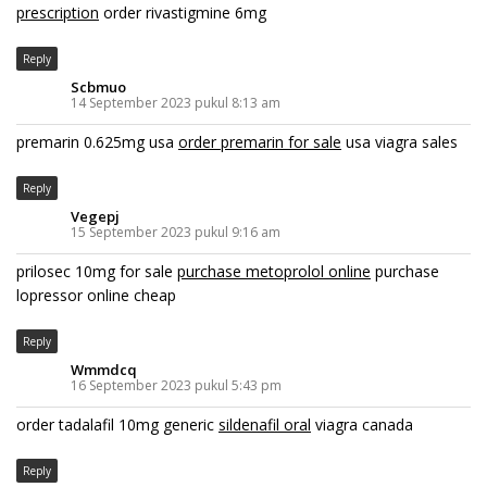
prescription
order rivastigmine 6mg
Reply
Scbmuo
14 September 2023 pukul 8:13 am
premarin 0.625mg usa
order premarin for sale
usa viagra sales
Reply
Vegepj
15 September 2023 pukul 9:16 am
prilosec 10mg for sale
purchase metoprolol online
purchase
lopressor online cheap
Reply
Wmmdcq
16 September 2023 pukul 5:43 pm
order tadalafil 10mg generic
sildenafil oral
viagra canada
Reply