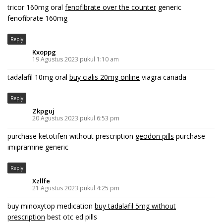
tricor 160mg oral
fenofibrate over the counter
generic
fenofibrate 160mg
Reply
Kxoppg
19 Agustus 2023 pukul 1:10 am
tadalafil 10mg oral
buy cialis 20mg online
viagra canada
Reply
Zkpguj
20 Agustus 2023 pukul 6:53 pm
purchase ketotifen without prescription
geodon pills
purchase
imipramine generic
Reply
Xzllfe
21 Agustus 2023 pukul 4:25 pm
buy minoxytop medication
buy tadalafil 5mg without
prescription
best otc ed pills