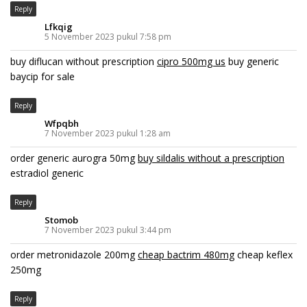
Reply
Lfkqig
5 November 2023 pukul 7:58 pm
buy diflucan without prescription
cipro 500mg us
buy generic
baycip for sale
Reply
Wfpqbh
7 November 2023 pukul 1:28 am
order generic aurogra 50mg
buy sildalis without a prescription
estradiol generic
Reply
Stomob
7 November 2023 pukul 3:44 pm
order metronidazole 200mg
cheap bactrim 480mg
cheap keflex
250mg
Reply