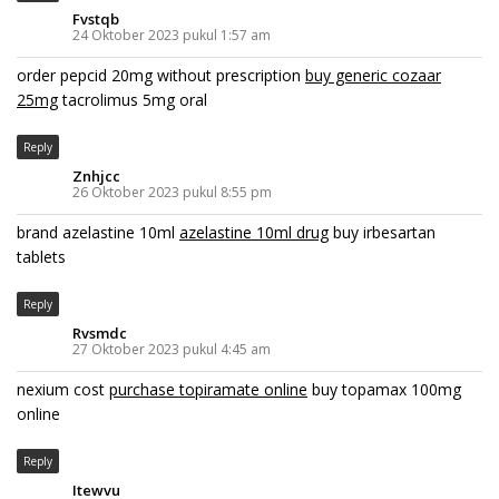
Fvstqb
24 Oktober 2023 pukul 1:57 am
order pepcid 20mg without prescription
buy generic cozaar
25mg
tacrolimus 5mg oral
Reply
Znhjcc
26 Oktober 2023 pukul 8:55 pm
brand azelastine 10ml
azelastine 10ml drug
buy irbesartan
tablets
Reply
Rvsmdc
27 Oktober 2023 pukul 4:45 am
nexium cost
purchase topiramate online
buy topamax 100mg
online
Reply
Itewvu