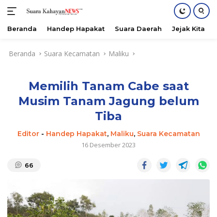
Beranda
Handep Hapakat
Suara Daerah
Jejak Kita
Langsung
Beranda
Suara Kecamatan
Maliku
ke
konten
Memilih Tanam Cabe saat
Musim Tanam Jagung belum
Tiba
Editor
-
Handep Hapakat
,
Maliku
,
Suara Kecamatan
16 Desember 2023
66