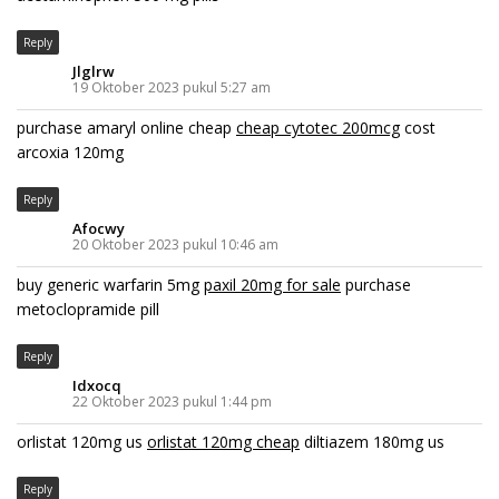
Reply
Jlglrw
19 Oktober 2023 pukul 5:27 am
purchase amaryl online cheap
cheap cytotec 200mcg
cost
arcoxia 120mg
Reply
Afocwy
20 Oktober 2023 pukul 10:46 am
buy generic warfarin 5mg
paxil 20mg for sale
purchase
metoclopramide pill
Reply
Idxocq
22 Oktober 2023 pukul 1:44 pm
orlistat 120mg us
orlistat 120mg cheap
diltiazem 180mg us
Reply