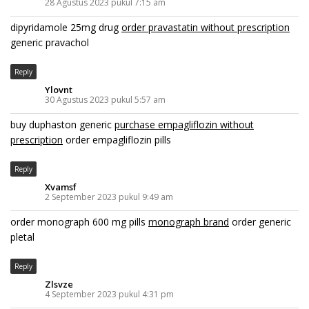
28 Agustus 2023 pukul 7:15 am
dipyridamole 25mg drug
order pravastatin without prescription
generic pravachol
Reply
Ylovnt
30 Agustus 2023 pukul 5:57 am
buy duphaston generic
purchase empagliflozin without
prescription
order empagliflozin pills
Reply
Xvamsf
2 September 2023 pukul 9:49 am
order monograph 600 mg pills
monograph brand
order generic
pletal
Reply
Zlsvze
4 September 2023 pukul 4:31 pm