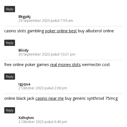
Reply
Bkgpkj
29 September 2023 pukul 7:59 am
casino slots gambling
poker online best
buy albuterol online
Reply
Bliidy
30 September 2023 pukul 10:21 pm
free online poker games
real money slots
ivermectin cost
Reply
Igjqua
2 Oktober 2023 pukul 2:09 pm
online black jack
casino near me
buy generic synthroid 75mcg
Reply
Xdhqhm
2 Oktober 2023 pukul 6:40 pm