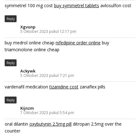
symmetrel 100 mg cost
buy symmetrel tablets
avlosulfon cost
Reply
Xgvunp
5 Oktober 2023 pukul 12:17 pm
buy medrol online cheap
nifedipine order online
buy
triamcinolone online cheap
Reply
Ackywk
5 Oktober 2023 pukul 7:21 pm
vardenafil medication
tizanidine cost
zanaflex pills
Reply
Kijnzm
7 Oktober 2023 pukul 5:54 pm
oral dilantin
oxybutynin 2.5mg pill
ditropan 2.5mg over the
counter