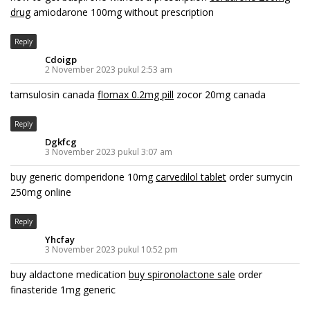
drug
amiodarone 100mg without prescription
Reply
Cdoigp
2 November 2023 pukul 2:53 am
tamsulosin canada
flomax 0.2mg pill
zocor 20mg canada
Reply
Dgkfcg
3 November 2023 pukul 3:07 am
buy generic domperidone 10mg
carvedilol tablet
order sumycin
250mg online
Reply
Yhcfay
3 November 2023 pukul 10:52 pm
buy aldactone medication
buy spironolactone sale
order
finasteride 1mg generic