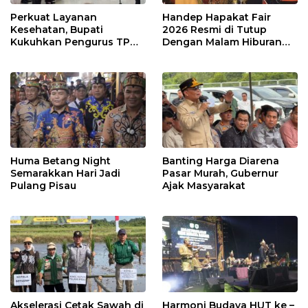
Perkuat Layanan
Handep Hapakat Fair
Kesehatan, Bupati
2026 Resmi di Tutup
Kukuhkan Pengurus TP
Dengan Malam Hiburan
Posyandu
Rakyat
Huma Betang Night
Banting Harga Diarena
Semarakkan Hari Jadi
Pasar Murah, Gubernur
Pulang Pisau
Ajak Masyarakat
Akselerasi Cetak Sawah di
Harmoni Budaya HUT ke –