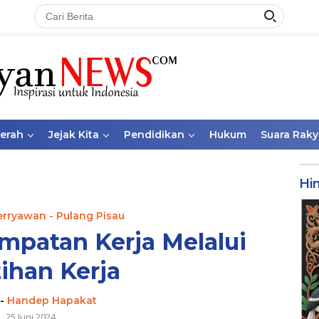
aerah
Jejak Kita
Pendidikan
Hukum
Suara Raky
Hi
erryawan - Pulang Pisau
patan Kerja Melalui
tihan Kerja
-
Handep Hapakat
25 Juni 2024