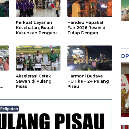
Perkuat Layanan
Handep Hapakat
a
Kesehatan, Bupati
Fair 2026 Resmi di
Kukuhkan Pengurus
Tutup Dengan
TP Posyandu
Malam Hiburan
Rakyat
DP
Akselerasi Cetak
Harmoni Budaya
Sawah di Pulang
HUT ke – 24 Pulang
Pisau
Pisau