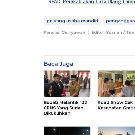
READ
Pemkab akan Tata Ulang Tampi
peluang usaha mandiri
penganggura
Penulis: Gerryawan
Editor: Yusnan / Tim
Baca Juga
Bupati Melantik 132
Road Show Cek
CPNS Yang Sudah
Kesehatan Grati
Dikukuhkan