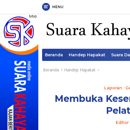
MENU
Langsung
tutup
ke
konten
Beranda
Handep Hapakat
Suara D
Beranda
Handep Hapakat
Laporan : G
Membuka Kesem
Pela
Editor