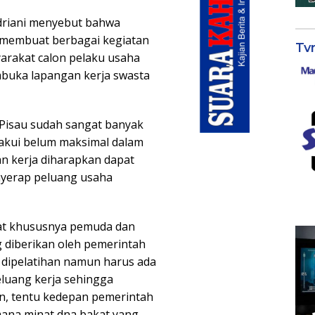
driani menyebut bahwa
 membuat berbagai kegiatan
Tv
arakat calon pelaku usaha
mbuka lapangan kerja swasta
Pisau sudah sangat banyak
kui belum maksimal dalam
n kerja diharapkan dapat
yerap peluang usaha
at khususnya pemuda dan
 diberikan oleh pemerintah
 dipelatihan namun harus ada
uang kerja sehingga
, tentu kedepan pemerintah
mana minat dna bakat yang