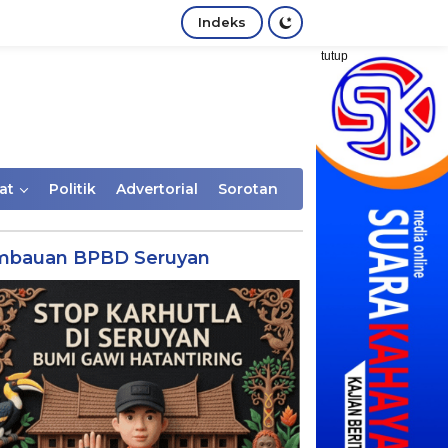
Indeks
tutup
at
Politik
Advertorial
Sorotan
mbauan BPBD Seruyan