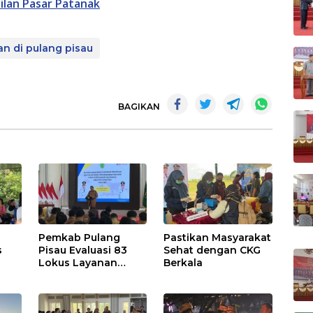
lan Pasar Patanak
n di pulang pisau
BAGIKAN
Pemkab Pulang
Pastikan Masyarakat
s
Pisau Evaluasi 83
Sehat dengan CKG
Lokus Layanan
Berkala
Publik