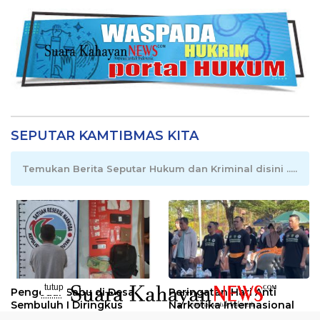
SEPUTAR KAMTIBMAS KITA
Temukan Berita Seputar Hukum dan Kriminal disini .....
tutup
Pengedar Sabu di Desa
Peringatan Hari Anti
..........
Sembuluh I Diringkus
Narkotika Internasional
2026