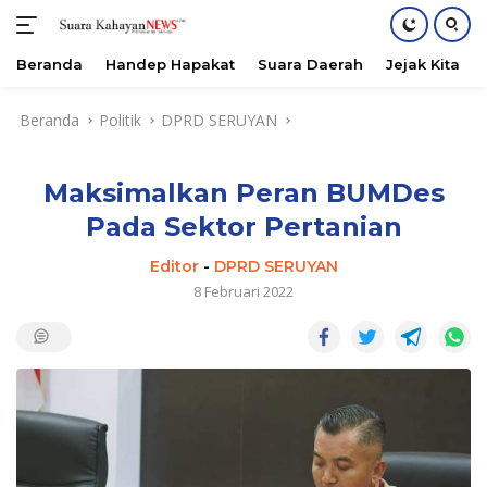
Beranda
Handep Hapakat
Suara Daerah
Jejak Kita
Langsung
Beranda
Politik
DPRD SERUYAN
ke
konten
Maksimalkan Peran BUMDes
Pada Sektor Pertanian
Editor
-
DPRD SERUYAN
8 Februari 2022