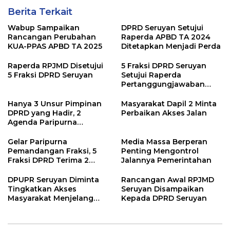
Berita Terkait
Wabup Sampaikan
DPRD Seruyan Setujui
Rancangan Perubahan
Raperda APBD TA 2024
KUA-PPAS APBD TA 2025
Ditetapkan Menjadi Perda
Raperda RPJMD Disetujui
5 Fraksi DPRD Seruyan
5 Fraksi DPRD Seruyan
Setujui Raperda
Pertanggungjawaban
Pelaksanaan APBD TA
2024
Hanya 3 Unsur Pimpinan
Masyarakat Dapil 2 Minta
DPRD yang Hadir, 2
Perbaikan Akses Jalan
Agenda Paripurna
Terpaksa di Tunda
Gelar Paripurna
Media Massa Berperan
Pemandangan Fraksi, 5
Penting Mengontrol
Fraksi DPRD Terima 2
Jalannya Pemerintahan
Buah Usulan Raperda
DPUPR Seruyan Diminta
Rancangan Awal RPJMD
Tingkatkan Akses
Seruyan Disampaikan
Masyarakat Menjelang
Kepada DPRD Seruyan
Lebaran