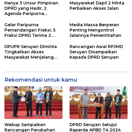
2024
Hanya 3 Unsur Pimpinan
Masyarakat Dapil 2 Minta
DPRD yang Hadir, 2
Perbaikan Akses Jalan
Agenda Paripurna
Terpaksa di Tunda
Gelar Paripurna
Media Massa Berperan
Pemandangan Fraksi, 5
Penting Mengontrol
Fraksi DPRD Terima 2
Jalannya Pemerintahan
Buah Usulan Raperda
DPUPR Seruyan Diminta
Rancangan Awal RPJMD
Tingkatkan Akses
Seruyan Disampaikan
Masyarakat Menjelang
Kepada DPRD Seruyan
Lebaran
Rekomendasi untuk kamu
Wabup Sampaikan
DPRD Seruyan Setujui
Rancangan Perubahan
Raperda APBD TA 2024