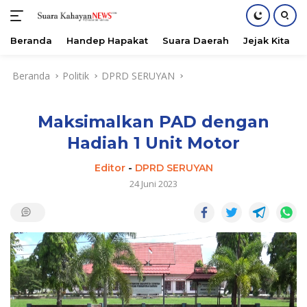
Beranda
Handep Hapakat
Suara Daerah
Jejak Kita
Langsung
Beranda
Politik
DPRD SERUYAN
ke
konten
Maksimalkan PAD dengan
Hadiah 1 Unit Motor
Editor
-
DPRD SERUYAN
24 Juni 2023