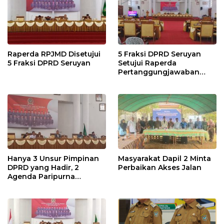
Raperda RPJMD Disetujui
5 Fraksi DPRD Seruyan
5 Fraksi DPRD Seruyan
Setujui Raperda
Pertanggungjawaban
Pelaksanaan APBD TA
2024
Hanya 3 Unsur Pimpinan
Masyarakat Dapil 2 Minta
DPRD yang Hadir, 2
Perbaikan Akses Jalan
Agenda Paripurna
Terpaksa di Tunda