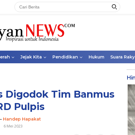
aerah
Jejak Kita
Pendidikan
Hukum
Suara Raky
Hi
us Digodok Tim Banmus
D Pulpis
-
Handep Hapakat
6 Mei 2023