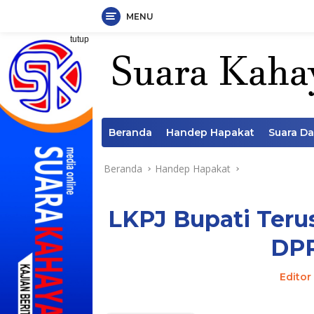
MENU
Langsung
tutup
ke
konten
Beranda
Handep Hapakat
Suara D
Beranda
Handep Hapakat
LKPJ Bupati Ter
DPR
Editor