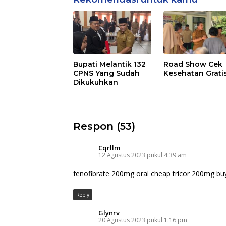
Bupati Melantik 132
Road Show Cek
CPNS Yang Sudah
Kesehatan Grati
Dikukuhkan
Respon (53)
Cqrllm
12 Agustus 2023 pukul 4:39 am
fenofibrate 200mg oral
cheap tricor 200mg
buy
Reply
Glynrv
20 Agustus 2023 pukul 1:16 pm