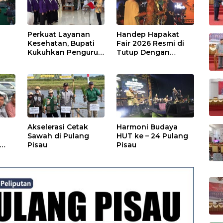
Perkuat Layanan
Handep Hapakat
a
Kesehatan, Bupati
Fair 2026 Resmi di
Kukuhkan Pengurus
Tutup Dengan
TP Posyandu
Malam Hiburan
Rakyat
Akselerasi Cetak
Harmoni Budaya
Sawah di Pulang
HUT ke – 24 Pulang
Pisau
Pisau