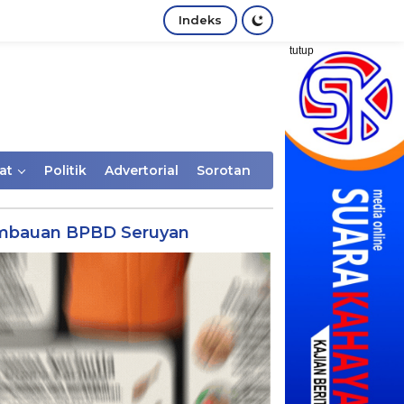
Indeks
tutup
at
Politik
Advertorial
Sorotan
mbauan BPBD Seruyan