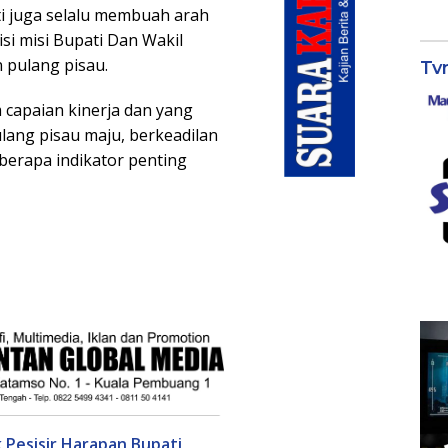
ti juga selalu membuah arah
si misi Bupati Dan Wakil
 pulang pisau.
Tv
capaian kinerja dan yang
lang pisau maju, berkeadilan
erapa indikator penting
 Pesisir Harapan Bupati