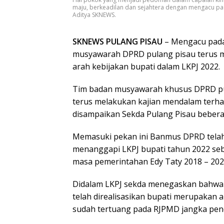
maju, berkeadilan dan sejahtera dengan mengacu pad
Aditya SKNEWS.
SKNEWS PULANG PISAU
– Mengacu pada 
musyawarah DPRD pulang pisau terus 
arah kebijakan bupati dalam LKPJ 2022.
Tim badan musyawarah khusus DPRD pu
terus melakukan kajian mendalam terha
disampaikan Sekda Pulang Pisau bebera
Memasuki pekan ini Banmus DPRD telah
menanggapi LKPJ bupati tahun 2022 se
masa pemerintahan Edy Taty 2018 – 202
Didalam LKPJ sekda menegaskan bahw
telah direalisasikan bupati merupakan
sudah tertuang pada RJPMD jangka pe