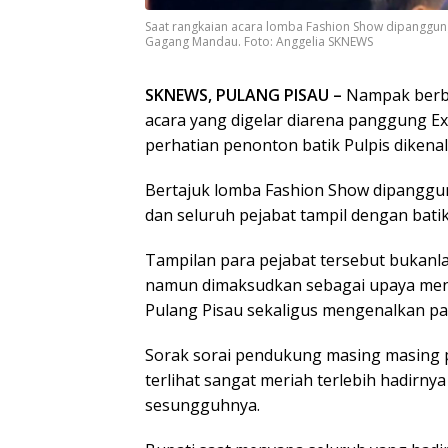
Saat rangkaian acara lomba Fashion Show dipanggung
Gagang Mandau. Foto: Anggelia SKNEWS
SKNEWS, PULANG PISAU –
Nampak berbe
acara yang digelar diarena panggung E
perhatian penonton batik Pulpis dikenal
Bertajuk lomba Fashion Show dipanggun
dan seluruh pejabat tampil dengan bat
Tampilan para pejabat tersebut bukan
namun dimaksudkan sebagai upaya meng
Pulang Pisau sekaligus mengenalkan par
Sorak sorai pendukung masing masing
terlihat sangat meriah terlebih hadirny
sesungguhnya.