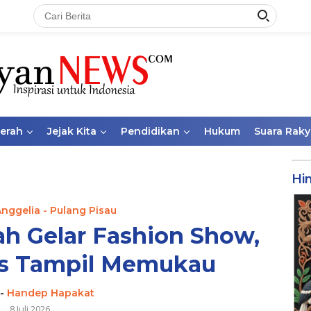
aerah
Jejak Kita
Pendidikan
Hukum
Suara Raky
Hi
Anggelia - Pulang Pisau
h Gelar Fashion Show,
is Tampil Memukau
-
Handep Hapakat
8 Juli 2026