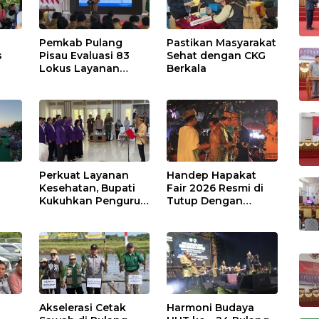
Pemkab Pulang
Pastikan Masyarakat
s
Pisau Evaluasi 83
Sehat dengan CKG
Lokus Layanan
Berkala
Publik
Perkuat Layanan
Handep Hapakat
a
Kesehatan, Bupati
Fair 2026 Resmi di
Kukuhkan Pengurus
Tutup Dengan
TP Posyandu
Malam Hiburan
Rakyat
Akselerasi Cetak
Harmoni Budaya