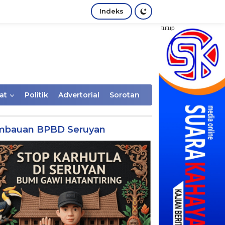
Indeks
tutup
at
Politik
Advertorial
Sorotan
mbauan BPBD Seruyan