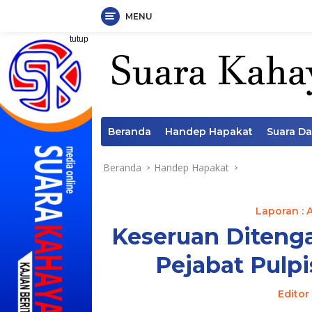
MENU
Langsung
tutup
ke
konten
Beranda
Handep Hapakat
Suara D
Beranda
Handep Hapakat
Laporan : 
Keseruan Ditenga
Pejabat Pulp
Editor