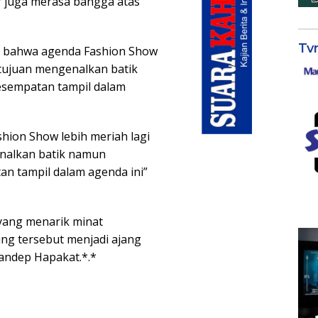
r juga merasa bangga atas
Tv
r bahwa agenda Fashion Show
rtujuan mengenalkan batik
esempatan tampil dalam
hion Show lebih meriah lagi
enalkan batik namun
an tampil dalam agenda ini”
yang menarik minat
g tersebut menjadi ajang
Handep Hapakat.*.*