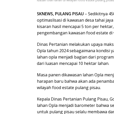
luasan olah lahan di wilayah food estate pulang pisau
SKNEWS, PULANG PISAU
– Sedikitnya 45
optimaslisasi di kawasan desa tahai jay
kisaran hasil mencapai 5 ton per hektar, 
pengembangan kawasan food estate di w
Dinas Pertanian melakukan upaya maksi
Opla tahun 2024 sebagaimana kondisi ya
lahan opla menjadi bagian dari progra
dari luasan mencapai 10 hektar lahan.
Masa panen dikawasan lahan Opla menj
harapan baru bahwa akan ada penambaha
wilayah food estate pulang pisau.
Kepala Dinas Pertanian Pulang Pisau, 
lahan Opla menjadi barometer bahwa se
untuk pulang pisau selalu membawa dam