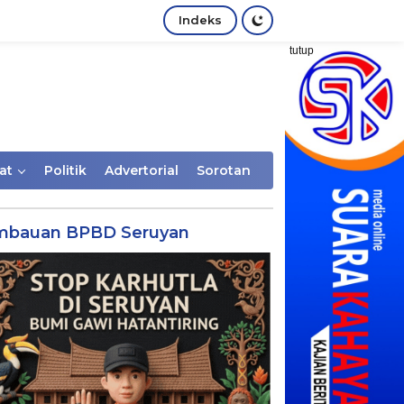
Indeks
tutup
at
Politik
Advertorial
Sorotan
mbauan BPBD Seruyan