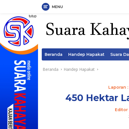
MENU
Langsung
tutup
ke
konten
Beranda
Handep Hapakat
Suara D
Beranda
Handep Hapakat
Laporan :
450 Hektar L
Editor