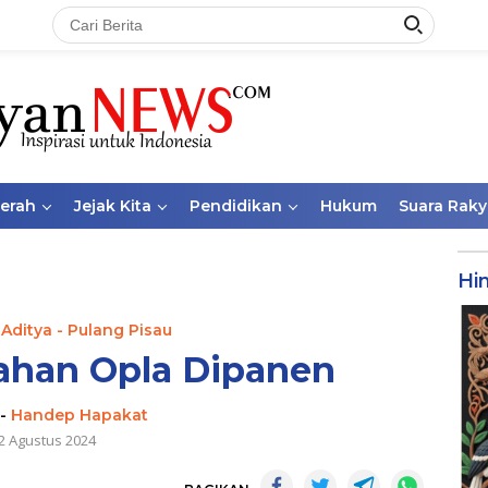
aerah
Jejak Kita
Pendidikan
Hukum
Suara Raky
Hi
 Aditya - Pulang Pisau
ahan Opla Dipanen
-
Handep Hapakat
2 Agustus 2024