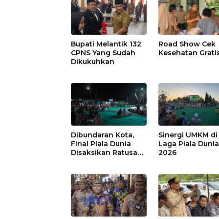
Bupati Melantik 132
Road Show Cek
CPNS Yang Sudah
Kesehatan Grati
Dikukuhkan
Dibundaran Kota,
Sinergi UMKM di
Final Piala Dunia
Laga Piala Duni
Disaksikan Ratusan
2026
Warga Pulpis