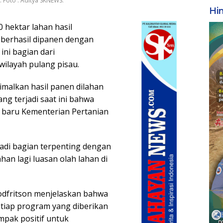
. Foto : Aditya SKNEWS.
Hi
0 hektar lahan hasil
a berhasil dipanen dengan
ini bagian dari
ilayah pulang pisau.
malkan hasil panen dilahan
ng terjadi saat ini bahwa
m baru Kementerian Pertanian
adi bagian terpenting dengan
n lagi luasan olah lahan di
Godfritson menjelaskan bahwa
tiap program yang diberikan
pak positif untuk