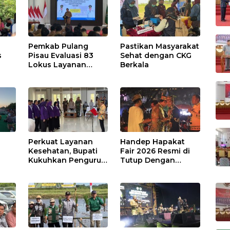
Pemkab Pulang
Pastikan Masyarakat
s
Pisau Evaluasi 83
Sehat dengan CKG
Lokus Layanan
Berkala
Publik
Perkuat Layanan
Handep Hapakat
a
Kesehatan, Bupati
Fair 2026 Resmi di
Kukuhkan Pengurus
Tutup Dengan
TP Posyandu
Malam Hiburan
Rakyat