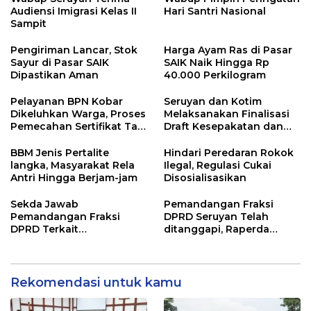
Audiensi Imigrasi Kelas II
Hari Santri Nasional
Sampit
Pengiriman Lancar, Stok
Harga Ayam Ras di Pasar
Sayur di Pasar SAIK
SAIK Naik Hingga Rp
Dipastikan Aman
40.000 Perkilogram
Pelayanan BPN Kobar
Seruyan dan Kotim
Dikeluhkan Warga, Proses
Melaksanakan Finalisasi
Pemecahan Sertifikat Tak
Draft Kesepakatan dan
Kunjung Selesai
Perjanjian Bersama
BBM Jenis Pertalite
Hindari Peredaran Rokok
langka, Masyarakat Rela
Ilegal, Regulasi Cukai
Antri Hingga Berjam-jam
Disosialisasikan
Sekda Jawab
Pemandangan Fraksi
Pemandangan Fraksi
DPRD Seruyan Telah
DPRD Terkait
ditanggapi, Raperda
Pertanggungjawaban
RPJMD Segera
Pelaksanaan APBD TA
Ditindaklanjuti
2024
Rekomendasi untuk kamu