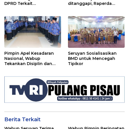
DPRD Terkait
ditanggapi, Raperda
Pertanggungjawaban
RPJMD Segera
Pelaksanaan APBD TA
Ditindaklanjuti
2024
Pimpin Apel Kesadaran
Seruyan Sosialisasikan
Nasional, Wabup
BMD untuk Mencegah
Tekankan Disiplin dan
Tipikor
Tanggung Jawab Kepada
Para ASN
Berita Terkait
Wabup Seruyan Terima
Wabup Pimpin Peringatan