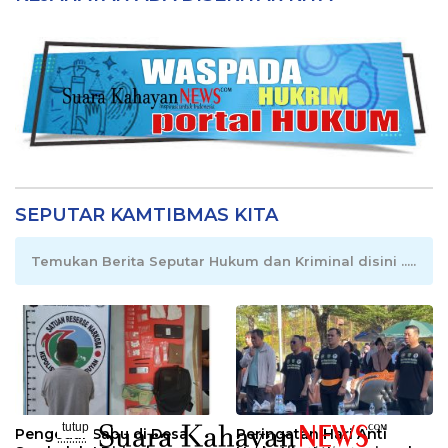
SEPUTAR KAMTIBMAS KITA
Temukan Berita Seputar Hukum dan Kriminal disini .....
tutup
Pengedar Sabu di Desa
Peringatan Hari Anti
..........