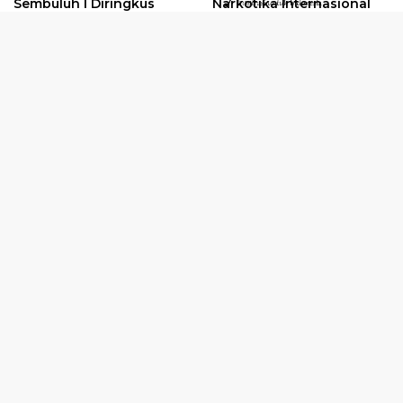
Sembuluh I Diringkus
Narkotika Internasional
2026
Oknum Kuli Tinta Diduga
Kunjungan Kerja Kajati
Pengedar Sabu Dibekuk
Kalteng ke Pulang Pisau
Selengkapnya