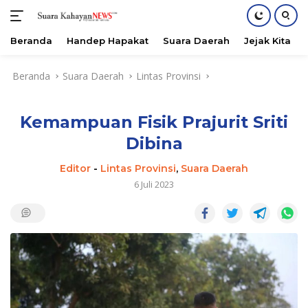
Beranda
Handep Hapakat
Suara Daerah
Jejak Kita
Langsung
Beranda
Suara Daerah
Lintas Provinsi
ke
konten
Kemampuan Fisik Prajurit Sriti
Dibina
Editor
-
Lintas Provinsi
,
Suara Daerah
6 Juli 2023