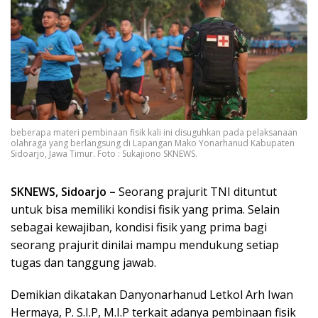
beberapa materi pembinaan fisik kali ini disuguhkan pada pelaksanaan
olahraga yang berlangsung di Lapangan Mako Yonarhanud Kabupaten
Sidoarjo, Jawa Timur. Foto : Sukajiono SKNEWS.
SKNEWS, Sidoarjo –
Seorang prajurit TNI dituntut
untuk bisa memiliki kondisi fisik yang prima. Selain
sebagai kewajiban, kondisi fisik yang prima bagi
seorang prajurit dinilai mampu mendukung setiap
tugas dan tanggung jawab.
Demikian dikatakan Danyonarhanud Letkol Arh Iwan
Hermaya, P. S.I.P, M.I.P terkait adanya pembinaan fisik