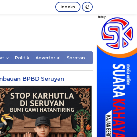
Indeks
tutup
at
Politik
Advertorial
Sorotan
mbauan BPBD Seruyan