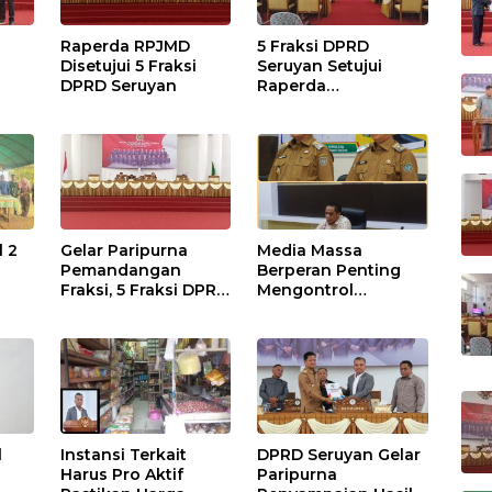
Raperda RPJMD
5 Fraksi DPRD
Disetujui 5 Fraksi
Seruyan Setujui
DPRD Seruyan
Raperda
adi
Pertanggungjawaba
n Pelaksanaan APBD
TA 2024
l 2
Gelar Paripurna
Media Massa
Pemandangan
Berperan Penting
Fraksi, 5 Fraksi DPRD
Mengontrol
Terima 2 Buah
Jalannya
Usulan Raperda
Pemerintahan
l
Instansi Terkait
DPRD Seruyan Gelar
Harus Pro Aktif
Paripurna