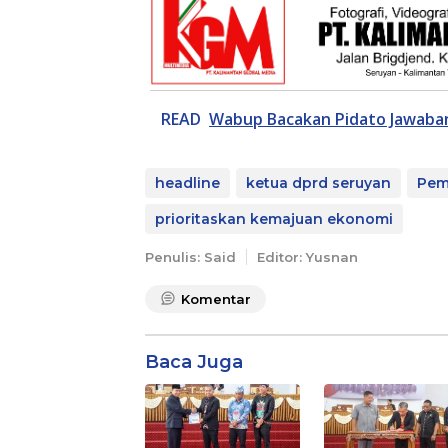
READ
Wabup Bacakan Pidato Jawab
headline
ketua dprd seruyan
Pem
prioritaskan kemajuan ekonomi
Penulis: Said
Editor: Yusnan
Komentar
Baca Juga