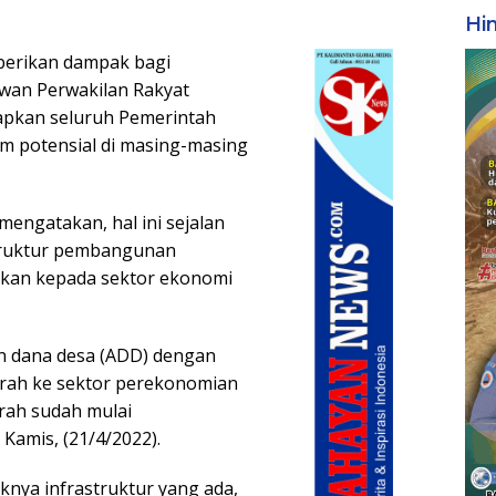
Hi
erikan dampak bagi
wan Perwakilan Rakyat
apkan seluruh Pemerintah
m potensial di masing-masing
mengatakan, hal ini sejalan
truktur pembangunan
kan kepada sektor ekonomi
n dana desa (ADD) dengan
ah ke sektor perekonomian
rah sudah mulai
Kamis, (21/4/2022).
nya infrastruktur yang ada,