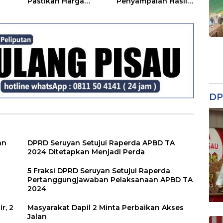
Pastikan Harga
Penyampaian Hasil
Kebutuhan Tetap
Reses
Terjangkau
DP
an
DPRD Seruyan Setujui Raperda APBD TA
2024 Ditetapkan Menjadi Perda
5 Fraksi DPRD Seruyan Setujui Raperda
Pertanggungjawaban Pelaksanaan APBD TA
2024
r, 2
Masyarakat Dapil 2 Minta Perbaikan Akses
Jalan