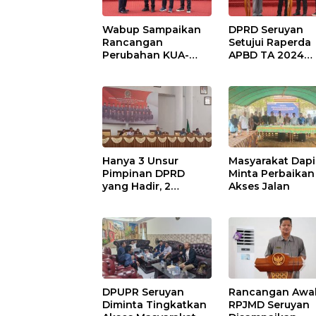
Wabup Sampaikan
DPRD Seruyan
Rancangan
Setujui Raperda
Perubahan KUA-
APBD TA 2024
PPAS APBD TA 2025
Ditetapkan Menj
Perda
Hanya 3 Unsur
Masyarakat Dapi
Pimpinan DPRD
Minta Perbaikan
yang Hadir, 2
Akses Jalan
Agenda Paripurna
Terpaksa di Tunda
DPUPR Seruyan
Rancangan Awa
Diminta Tingkatkan
RPJMD Seruyan