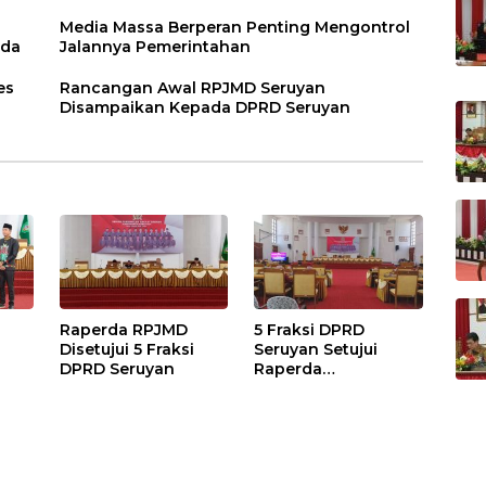
Media Massa Berperan Penting Mengontrol
rda
Jalannya Pemerintahan
es
Rancangan Awal RPJMD Seruyan
Disampaikan Kepada DPRD Seruyan
Raperda RPJMD
5 Fraksi DPRD
Disetujui 5 Fraksi
Seruyan Setujui
DPRD Seruyan
Raperda
adi
Pertanggungjawaba
n Pelaksanaan APBD
TA 2024