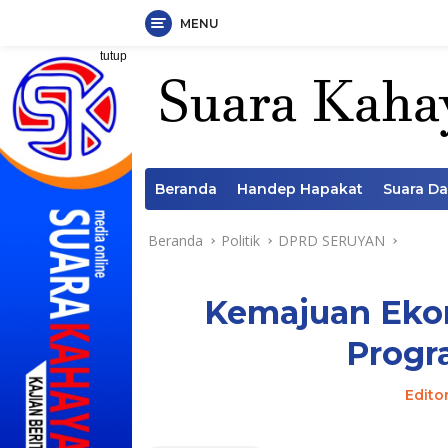
MENU
Langsung
tutup
ke
konten
Beranda
Handep Hapakat
Suara D
Beranda
Politik
DPRD SERUYAN
Kemajuan Eko
Progr
Edito