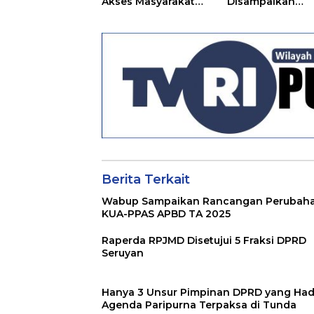
Akses Masyarakat
Disampaikan
Menjelang Lebaran
Kepada DPRD
Seruyan
Berita Terkait
Wabup Sampaikan Rancangan Perubah
KUA-PPAS APBD TA 2025
Raperda RPJMD Disetujui 5 Fraksi DPRD
Seruyan
Hanya 3 Unsur Pimpinan DPRD yang Hadi
Agenda Paripurna Terpaksa di Tunda