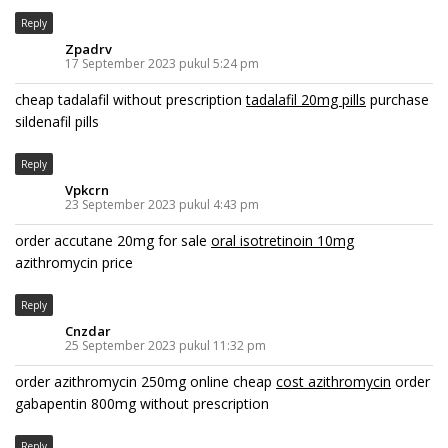
Reply
Zpadrv
17 September 2023 pukul 5:24 pm
cheap tadalafil without prescription
tadalafil 20mg pills
purchase
sildenafil pills
Reply
Vpkcrn
23 September 2023 pukul 4:43 pm
order accutane 20mg for sale
oral isotretinoin 10mg
azithromycin price
Reply
Cnzdar
25 September 2023 pukul 11:32 pm
order azithromycin 250mg online cheap
cost azithromycin
order
gabapentin 800mg without prescription
Reply