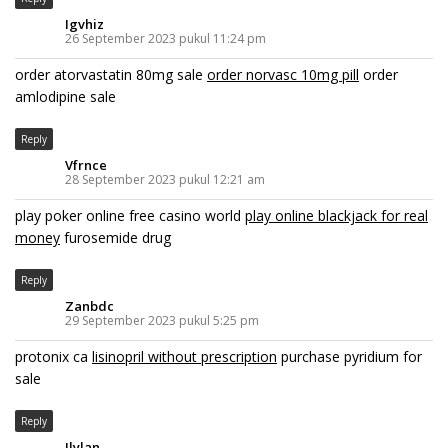
Igvhiz
26 September 2023 pukul 11:24 pm
order atorvastatin 80mg sale
order norvasc 10mg pill
order
amlodipine sale
Reply
Vfrnce
28 September 2023 pukul 12:21 am
play poker online free casino world
play online blackjack for real
money
furosemide drug
Reply
Zanbdc
29 September 2023 pukul 5:25 pm
protonix ca
lisinopril without prescription
purchase pyridium for
sale
Reply
Ilylan