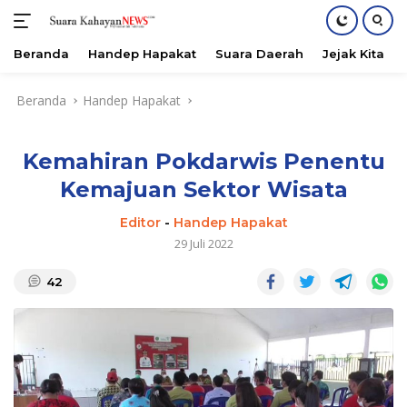
Beranda
Handep Hapakat
Suara Daerah
Jejak Kita
Langsung
Beranda
Handep Hapakat
ke
konten
Kemahiran Pokdarwis Penentu
Kemajuan Sektor Wisata
Editor
-
Handep Hapakat
29 Juli 2022
42