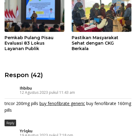
Pemkab Pulang Pisau
Pastikan Masyarakat
Evaluasi 83 Lokus
Sehat dengan CKG
Layanan Publik
Berkala
Respon (42)
Ihbibu
12 Agustus 2023 pukul 11:43 am
tricor 200mg pills
buy fenofibrate generic
buy fenofibrate 160mg
pills
Reply
Yrlqku
19 Agustus 2023 pukul 7:18 pm