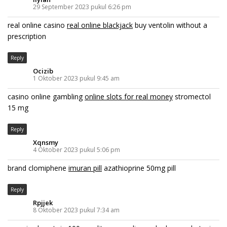
29 September 2023 pukul 6:26 pm
real online casino
real online blackjack
buy ventolin without a
prescription
Reply
Ocizib
1 Oktober 2023 pukul 9:45 am
casino online gambling
online slots for real money
stromectol
15 mg
Reply
Xqnsmy
4 Oktober 2023 pukul 5:06 pm
brand clomiphene
imuran pill
azathioprine 50mg pill
Reply
Rpjjek
8 Oktober 2023 pukul 7:34 am