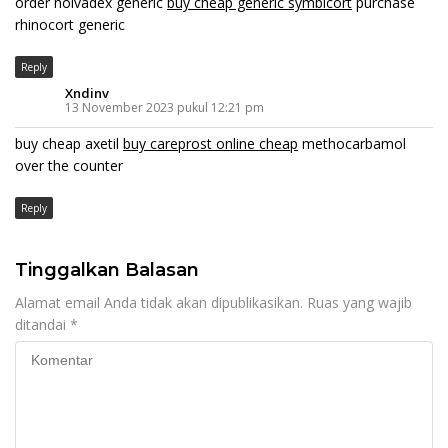
order nolvadex generic
buy cheap generic symbicort
purchase
rhinocort generic
Reply
Xndinv
13 November 2023 pukul 12:21 pm
buy cheap axetil
buy careprost online cheap
methocarbamol
over the counter
Reply
Tinggalkan Balasan
Alamat email Anda tidak akan dipublikasikan.
Ruas yang wajib
ditandai
*