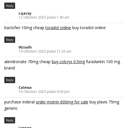
Reply
Lqacxy
12 Oktober 2023 pukul 1:40 am
baclofen 10mg cheap
toradol online
buy toradol online
Reply
Wzoxlh
14 Oktober 2023 pukul 11:20 am
alendronate 70mg cheap
buy colcrys 0.5mg
furadantin 100 mg
brand
Reply
Celmse
16 Oktober 2023 pukul 4:36 pm
purchase inderal
order motrin 600mg for sale
buy plavix 75mg
generic
Reply
Jannqp