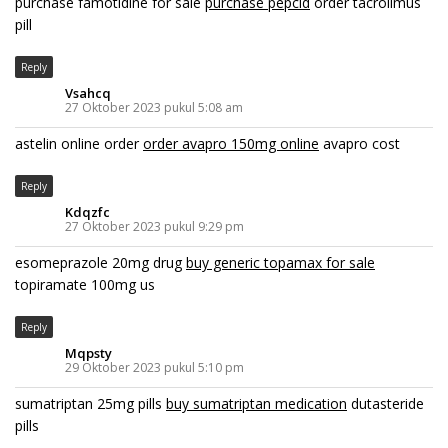
purchase famotidine for sale
purchase pepcid
order tacrolimus
pill
Reply
Vsahcq
27 Oktober 2023 pukul 5:08 am
astelin online order
order avapro 150mg online
avapro cost
Reply
Kdqzfc
27 Oktober 2023 pukul 9:29 pm
esomeprazole 20mg drug
buy generic topamax for sale
topiramate 100mg us
Reply
Mqpsty
29 Oktober 2023 pukul 5:10 pm
sumatriptan 25mg pills
buy sumatriptan medication
dutasteride
pills