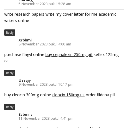
5 November 2023 pukul 5:28 am
write research papers
write my cover letter for me
academic
writers online
Reply
Xrbhmi
8 November 2023 pukul 4:00 am
purchase flagyl online
buy cephalexin 250mg pill
keflex 125mg
ca
Reply
Uzzajy
9 November 2023 pukul 10:17 pm
buy cleocin 300mg online
cleocin 150mg us
order fildena pill
Reply
Ecbmnc
11 November 2023 pukul 4:41 pm