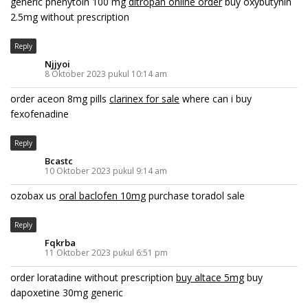
generic phenytoin 100 mg
ditropan online order
buy oxybutynin
2.5mg without prescription
Reply
Njjyoi
8 Oktober 2023 pukul 10:14 am
order aceon 8mg pills
clarinex for sale
where can i buy
fexofenadine
Reply
Bcastc
10 Oktober 2023 pukul 9:14 am
ozobax us
oral baclofen 10mg
purchase toradol sale
Reply
Fqkrba
11 Oktober 2023 pukul 6:51 pm
order loratadine without prescription
buy altace 5mg
buy
dapoxetine 30mg generic