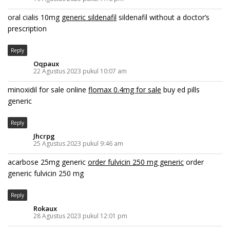
oral cialis 10mg
generic sildenafil
sildenafil without a doctor’s
prescription
Reply
Oqpaux
22 Agustus 2023 pukul 10:07 am
minoxidil for sale online
flomax 0.4mg for sale
buy ed pills
generic
Reply
Jhcrpg
25 Agustus 2023 pukul 9:46 am
acarbose 25mg generic
order fulvicin 250 mg generic
order
generic fulvicin 250 mg
Reply
Rokaux
28 Agustus 2023 pukul 12:01 pm