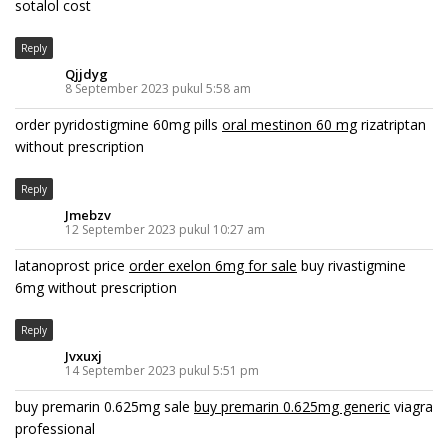
sotalol cost
Reply
Qjjdyg
8 September 2023 pukul 5:58 am
order pyridostigmine 60mg pills
oral mestinon 60 mg
rizatriptan
without prescription
Reply
Jmebzv
12 September 2023 pukul 10:27 am
latanoprost price
order exelon 6mg for sale
buy rivastigmine
6mg without prescription
Reply
Jvxuxj
14 September 2023 pukul 5:51 pm
buy premarin 0.625mg sale
buy premarin 0.625mg generic
viagra
professional