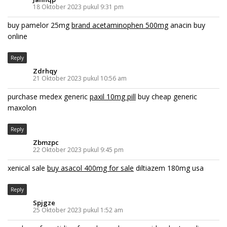
18 Oktober 2023 pukul 9:31 pm
buy pamelor 25mg
brand acetaminophen 500mg
anacin buy
online
Reply
Zdrhqy
21 Oktober 2023 pukul 10:56 am
purchase medex generic
paxil 10mg pill
buy cheap generic
maxolon
Reply
Zbmzpc
22 Oktober 2023 pukul 9:45 pm
xenical sale
buy asacol 400mg for sale
diltiazem 180mg usa
Reply
Spjgze
25 Oktober 2023 pukul 1:52 am