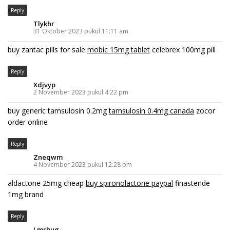
Reply
Tlykhr
31 Oktober 2023 pukul 11:11 am
buy zantac pills for sale
mobic 15mg tablet
celebrex 100mg pill
Reply
Xdjvyp
2 November 2023 pukul 4:22 pm
buy generic tamsulosin 0.2mg
tamsulosin 0.4mg canada
zocor
order online
Reply
Zneqwm
4 November 2023 pukul 12:28 pm
aldactone 25mg cheap
buy spironolactone paypal
finasteride
1mg brand
Reply
Lmrbug