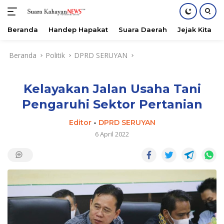
Beranda
Handep Hapakat
Suara Daerah
Jejak Kita
Langsung
Beranda
Politik
DPRD SERUYAN
ke
konten
Kelayakan Jalan Usaha Tani
Pengaruhi Sektor Pertanian
Editor
-
DPRD SERUYAN
6 April 2022