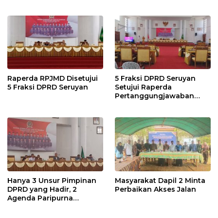
Raperda RPJMD Disetujui
5 Fraksi DPRD Seruyan
5 Fraksi DPRD Seruyan
Setujui Raperda
Pertanggungjawaban
Pelaksanaan APBD TA
2024
Hanya 3 Unsur Pimpinan
Masyarakat Dapil 2 Minta
DPRD yang Hadir, 2
Perbaikan Akses Jalan
Agenda Paripurna
Terpaksa di Tunda