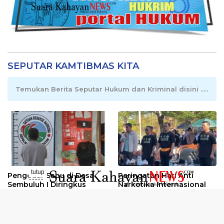
SEPUTAR KAMTIBMAS KITA
Temukan Berita Seputar Hukum dan Kriminal disini .....
tutup
Pengedar Sabu di Desa
Peringatan Hari Anti
..........
Sembuluh I Diringkus
Narkotika Internasional
2026