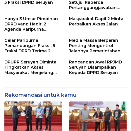
5 Fraksi DPRD Seruyan
Setujui Raperda
Pertanggungjawaban
Pelaksanaan APBD TA
2024
Hanya 3 Unsur Pimpinan
Masyarakat Dapil 2 Minta
DPRD yang Hadir, 2
Perbaikan Akses Jalan
Agenda Paripurna
Terpaksa di Tunda
Gelar Paripurna
Media Massa Berperan
Pemandangan Fraksi, 5
Penting Mengontrol
Fraksi DPRD Terima 2
Jalannya Pemerintahan
Buah Usulan Raperda
DPUPR Seruyan Diminta
Rancangan Awal RPJMD
Tingkatkan Akses
Seruyan Disampaikan
Masyarakat Menjelang
Kepada DPRD Seruyan
Lebaran
Rekomendasi untuk kamu