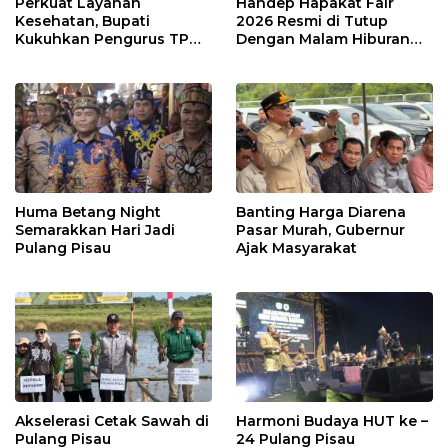
Perkuat Layanan
Handep Hapakat Fair
Kesehatan, Bupati
2026 Resmi di Tutup
Kukuhkan Pengurus TP
Dengan Malam Hiburan
Posyandu
Rakyat
Huma Betang Night
Banting Harga Diarena
Semarakkan Hari Jadi
Pasar Murah, Gubernur
Pulang Pisau
Ajak Masyarakat
Akselerasi Cetak Sawah di
Harmoni Budaya HUT ke –
Pulang Pisau
24 Pulang Pisau