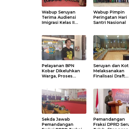
Wabup Seruyan
Wabup Pimpin
Terima Audiensi
Peringatan Hari
Imigrasi Kelas II
Santri Nasional
Sampit
Pelayanan BPN
Seruyan dan Ko
Kobar Dikeluhkan
Melaksanakan
Warga, Proses
Finalisasi Draft
Pemecahan
Kesepakatan da
Sertifikat Tak
Perjanjian Bers
Kunjung Selesai
Sekda Jawab
Pemandangan
Pemandangan
Fraksi DPRD Ser