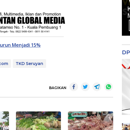
Turun Menjadi 15%
DP
.com
TKD Seruyan
BAGIKAN