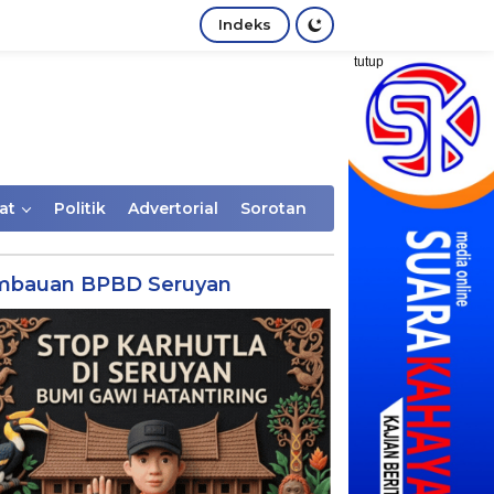
Indeks
tutup
at
Politik
Advertorial
Sorotan
mbauan BPBD Seruyan