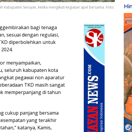
Hi
h Kabupaten Seruyan, ketika mengikuti kegiatan apel bersama. Foto:
ggembirakan bagi tenaga
n, sesuai dengan regulasi,
 TKD diperbolehkan untuk
 2024.
Noor menyampaikan,
u, seluruh kabupaten kota
angkat pegawai non aparatur
keberadaan TKD masih sangat
tuk memperpanjang di tahun
ang cukup panjang bersama
kesempatan yang terakhir
ahan,” katanya, Kamis,