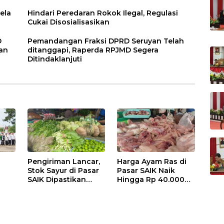
ela
Hindari Peredaran Rokok Ilegal, Regulasi
Cukai Disosialisasikan
D
Pemandangan Fraksi DPRD Seruyan Telah
an
ditanggapi, Raperda RPJMD Segera
Ditindaklanjuti
Pengiriman Lancar,
Harga Ayam Ras di
Stok Sayur di Pasar
Pasar SAIK Naik
SAIK Dipastikan
Hingga Rp 40.000
Aman
Perkilogram