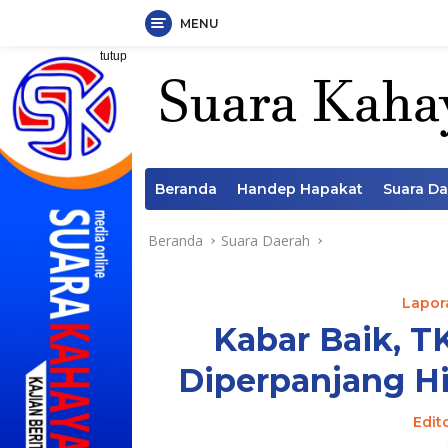
MENU
Langsung
tutup
ke
konten
Beranda
Handep Hapakat
Suara D
Beranda
Suara Daerah
Lapora
Kabar Baik, T
Diperpanjang H
Edit