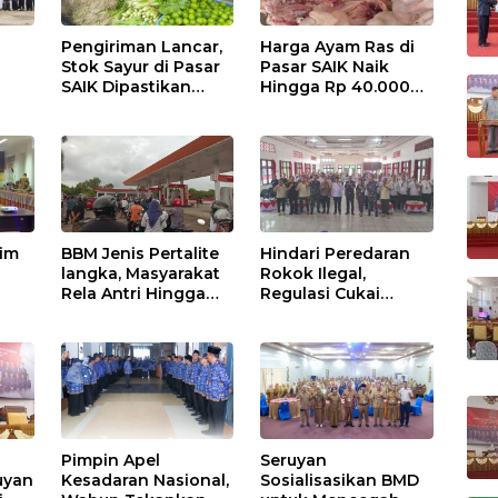
Pengiriman Lancar,
Harga Ayam Ras di
Stok Sayur di Pasar
Pasar SAIK Naik
SAIK Dipastikan
Hingga Rp 40.000
Aman
Perkilogram
tim
BBM Jenis Pertalite
Hindari Peredaran
langka, Masyarakat
Rokok Ilegal,
Rela Antri Hingga
Regulasi Cukai
n
Berjam-jam
Disosialisasikan
ama
Pimpin Apel
Seruyan
uyan
Kesadaran Nasional,
Sosialisasikan BMD