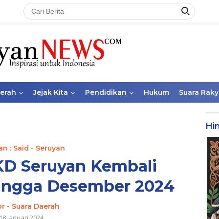
aerah
Jejak Kita
Pendidikan
Hukum
Suara Raky
Hi
n : Said - Seruyan
KD Seruyan Kembali
ingga Desember 2024
or
-
Suara Daerah
18 Januari 2024