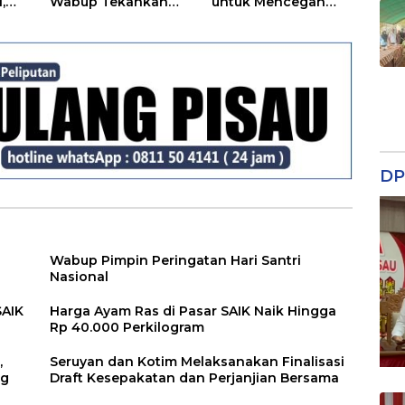
,
Wabup Tekankan
untuk Mencegah
Disiplin dan
Tipikor
Tanggung Jawab
Kepada Para ASN
DP
Wabup Pimpin Peringatan Hari Santri
Nasional
SAIK
Harga Ayam Ras di Pasar SAIK Naik Hingga
Rp 40.000 Perkilogram
,
Seruyan dan Kotim Melaksanakan Finalisasi
ng
Draft Kesepakatan dan Perjanjian Bersama