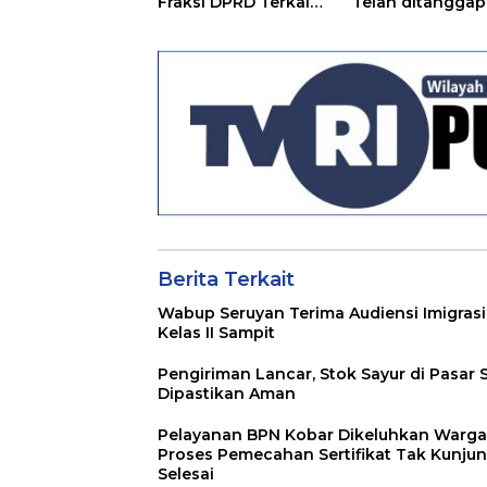
Fraksi DPRD Terkait
Telah ditanggapi
Pertanggungjawaba
Raperda RPJMD
n Pelaksanaan APBD
Segera
TA 2024
Ditindaklanjuti
Berita Terkait
Wabup Seruyan Terima Audiensi Imigrasi
Kelas II Sampit
Pengiriman Lancar, Stok Sayur di Pasar 
Dipastikan Aman
Pelayanan BPN Kobar Dikeluhkan Warga
Proses Pemecahan Sertifikat Tak Kunju
Selesai