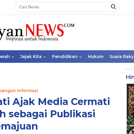
aerah
Jejak Kita
Pendidikan
Hukum
Suara Raky
Hi
angun Informasi
ati Ajak Media Cermati
h sebagai Publikasi
emajuan