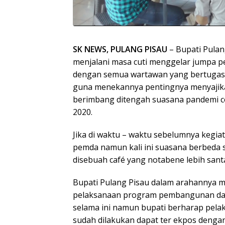
SK NEWS, PULANG PISAU
– Bupati Pulan
menjalani masa cuti menggelar jumpa pe
dengan semua wartawan yang bertugas d
guna menekannya pentingnya menyajika
berimbang ditengah suasana pandemi co
2020.
Jika di waktu – waktu sebelumnya kegiat
pemda namun kali ini suasana berbeda 
disebuah café yang notabene lebih san
Bupati Pulang Pisau dalam arahannya 
pelaksanaan program pembangunan daer
selama ini namun bupati berharap pe
sudah dilakukan dapat ter ekpos dengan