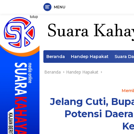
MENU
Langsung
tutup
ke
konten
Beranda
Handep Hapakat
Suara D
Beranda
Handep Hapakat
Memb
Jelang Cuti, Bup
Potensi Daera
K