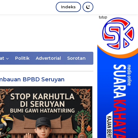
Indeks
tutup
at
Politik
Advertorial
Sorotan
mbauan BPBD Seruyan