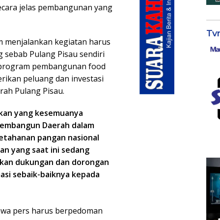
ecara jelas pembangunan yang
Tv
m menjalankan kegiatan harus
 sebab Pulang Pisau sendiri
n program pembangunan food
erikan peluang dan investasi
ah Pulang Pisau.
nkan yang kesemuanya
membangun Daerah dalam
etahanan pangan nasional
an yang saat ini sedang
lukan dukungan dan dorongan
si sebaik-baiknya kepada
hwa pers harus berpedoman