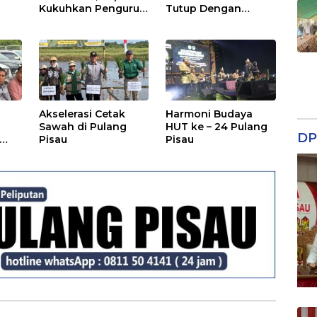
Kukuhkan Pengurus
Tutup Dengan
TP Posyandu
Malam Hiburan
Rakyat
Akselerasi Cetak
Harmoni Budaya
Sawah di Pulang
HUT ke – 24 Pulang
DP
Pisau
Pisau