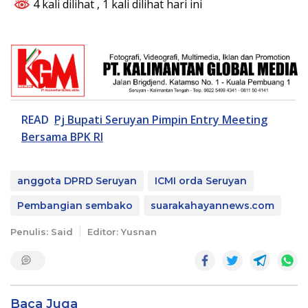
4 kali dilihat
, 1 kali dilihat hari ini
READ
Pj Bupati Seruyan Pimpin Entry Meeting
Bersama BPK RI
anggota DPRD Seruyan
ICMI orda Seruyan
Pembangian sembako
suarakahayannews.com
Penulis: Said
Editor: Yusnan
Baca Juga