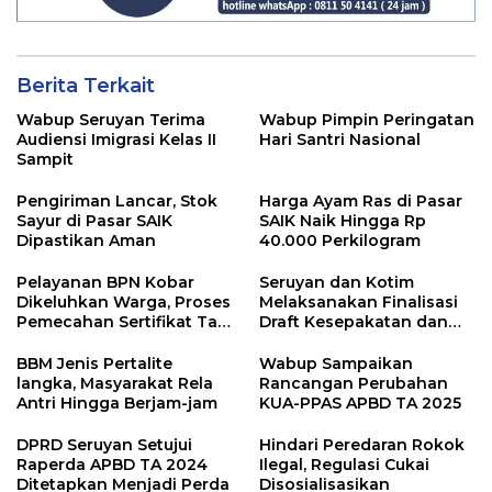
Berita Terkait
Wabup Seruyan Terima
Wabup Pimpin Peringatan
Audiensi Imigrasi Kelas II
Hari Santri Nasional
Sampit
Pengiriman Lancar, Stok
Harga Ayam Ras di Pasar
Sayur di Pasar SAIK
SAIK Naik Hingga Rp
Dipastikan Aman
40.000 Perkilogram
Pelayanan BPN Kobar
Seruyan dan Kotim
Dikeluhkan Warga, Proses
Melaksanakan Finalisasi
Pemecahan Sertifikat Tak
Draft Kesepakatan dan
Kunjung Selesai
Perjanjian Bersama
BBM Jenis Pertalite
Wabup Sampaikan
langka, Masyarakat Rela
Rancangan Perubahan
Antri Hingga Berjam-jam
KUA-PPAS APBD TA 2025
DPRD Seruyan Setujui
Hindari Peredaran Rokok
Raperda APBD TA 2024
Ilegal, Regulasi Cukai
Ditetapkan Menjadi Perda
Disosialisasikan