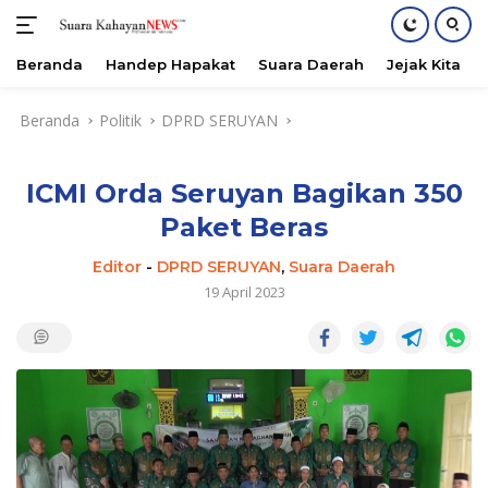
Beranda
Handep Hapakat
Suara Daerah
Jejak Kita
Langsung
Beranda
Politik
DPRD SERUYAN
ke
konten
ICMI Orda Seruyan Bagikan 350
Paket Beras
Editor
-
DPRD SERUYAN
,
Suara Daerah
19 April 2023