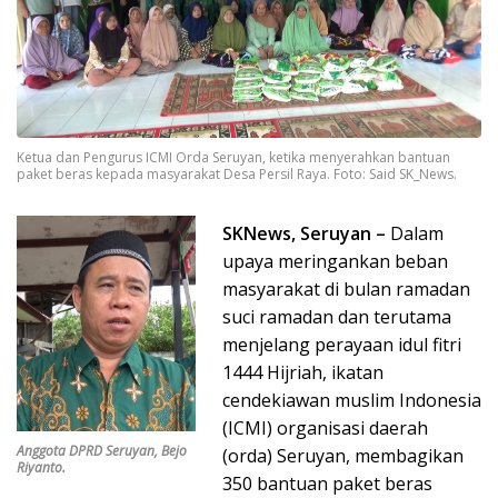
Ketua dan Pengurus ICMI Orda Seruyan, ketika menyerahkan bantuan
paket beras kepada masyarakat Desa Persil Raya. Foto: Said SK_News.
SKNews, Seruyan –
Dalam
upaya meringankan beban
masyarakat di bulan ramadan
suci ramadan dan terutama
menjelang perayaan idul fitri
1444 Hijriah, ikatan
cendekiawan muslim Indonesia
(ICMI) organisasi daerah
Anggota DPRD Seruyan, Bejo
(orda) Seruyan, membagikan
Riyanto.
350 bantuan paket beras