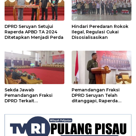
DPRD Seruyan Setujui
Hindari Peredaran Rokok
Raperda APBD TA 2024
Ilegal, Regulasi Cukai
Ditetapkan Menjadi Perda
Disosialisasikan
Sekda Jawab
Pemandangan Fraksi
Pemandangan Fraksi
DPRD Seruyan Telah
DPRD Terkait
ditanggapi, Raperda
Pertanggungjawaban
RPJMD Segera
Pelaksanaan APBD TA
Ditindaklanjuti
2024