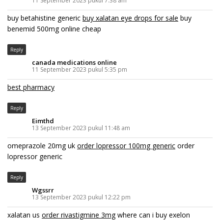
11 September 2023 pukul 7:38 am
buy betahistine generic
buy xalatan eye drops for sale
buy
benemid 500mg online cheap
Reply
canada medications online
11 September 2023 pukul 5:35 pm
best pharmacy
Reply
Eimthd
13 September 2023 pukul 11:48 am
omeprazole 20mg uk
order lopressor 100mg generic
order
lopressor generic
Reply
Wgssrr
13 September 2023 pukul 12:22 pm
xalatan us
order rivastigmine 3mg
where can i buy exelon