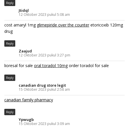
Reply
Jtidql
12 Oktober 2023 pukul 5:08 am
cost amaryl 1mg
glimepiride over the counter
etoricoxib 120mg
drug
Reply
Zaajud
12 Oktober 2023 pukul 3:27 pm
lioresal for sale
oral toradol 10mg
order toradol for sale
Reply
canadian drug store legit
15 Oktober 2023 pukul 2:58 am
canadian family pharmacy
Reply
Ypwugb
15 Oktober 2023 pukul 3:09 am