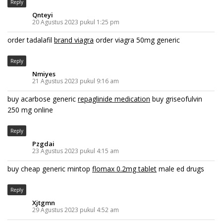
Reply
Qnteyi
20 Agustus 2023 pukul 1:25 pm
order tadalafil
brand viagra
order viagra 50mg generic
Reply
Nmiyes
21 Agustus 2023 pukul 9:16 am
buy acarbose generic
repaglinide medication
buy griseofulvin
250 mg online
Reply
Pzgdai
23 Agustus 2023 pukul 4:15 am
buy cheap generic mintop
flomax 0.2mg tablet
male ed drugs
Reply
Xjtgmn
29 Agustus 2023 pukul 4:52 am