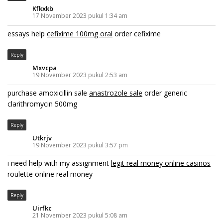
Kfkxkb
17 November 2023 pukul 1:34 am
essays help
cefixime 100mg oral
order cefixime
Reply
Mxvcpa
19 November 2023 pukul 2:53 am
purchase amoxicillin sale
anastrozole sale
order generic
clarithromycin 500mg
Reply
Utkrjv
19 November 2023 pukul 3:57 pm
i need help with my assignment
legit real money online casinos
roulette online real money
Reply
Uirfkc
21 November 2023 pukul 5:08 am