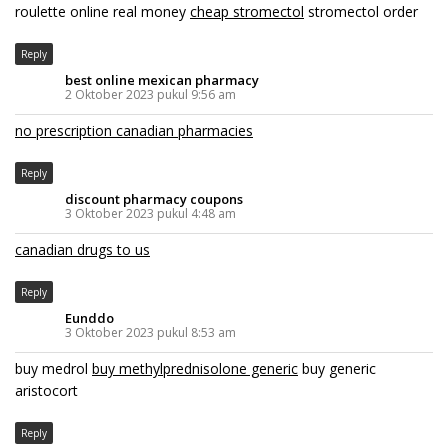
roulette online real money
cheap stromectol
stromectol order
Reply
best online mexican pharmacy
2 Oktober 2023 pukul 9:56 am
no prescription canadian pharmacies
Reply
discount pharmacy coupons
3 Oktober 2023 pukul 4:48 am
canadian drugs to us
Reply
Eunddo
3 Oktober 2023 pukul 8:53 am
buy medrol
buy methylprednisolone generic
buy generic
aristocort
Reply