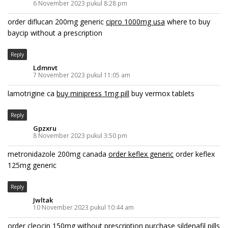
6 November 2023 pukul 8:28 pm
order diflucan 200mg generic
cipro 1000mg usa
where to buy
baycip without a prescription
Reply
Ldmnvt
7 November 2023 pukul 11:05 am
lamotrigine ca
buy minipress 1mg pill
buy vermox tablets
Reply
Gpzxru
8 November 2023 pukul 3:50 pm
metronidazole 200mg canada
order keflex generic
order keflex
125mg generic
Reply
Jwltak
10 November 2023 pukul 10:44 am
order cleocin 150mg without prescription
purchase sildenafil pills