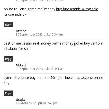
28 September 2023 pukul 1:37 pm
online roulette game real money
buy furosemide 40mg sale
furosemide uk
Reply
Hfthpt
30 September 2023 pukul 5:34 am
best online casino real money
online money poker
buy ventolin
inhalator for sale
Reply
Nkkecb
30 September 2023 pukul 10:51 am
symmetrel price
buy atenolol 50mg online cheap
aczone online
buy
Reply
Gsqkon
1 Oktober 2023 pukul 8:49 pm