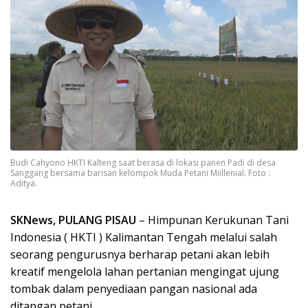
Budi Cahyono HKTI Kalteng saat berasa di lokasi panen Padi di desa
Sanggang bersama barisan kelompok Muda Petani Miillenial. Foto :
Aditya.
SKNews, PULANG PISAU
– Himpunan Kerukunan Tani
Indonesia ( HKTI ) Kalimantan Tengah melalui salah
seorang pengurusnya berharap petani akan lebih
kreatif mengelola lahan pertanian mengingat ujung
tombak dalam penyediaan pangan nasional ada
ditangan petani.