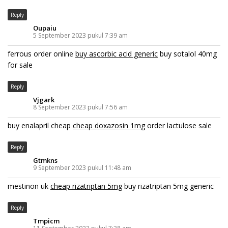
Reply
Oupaiu
5 September 2023 pukul 7:39 am
ferrous order online
buy ascorbic acid generic
buy sotalol 40mg
for sale
Reply
Vjgark
8 September 2023 pukul 7:56 am
buy enalapril cheap
cheap doxazosin 1mg
order lactulose sale
Reply
Gtmkns
9 September 2023 pukul 11:48 am
mestinon uk
cheap rizatriptan 5mg
buy rizatriptan 5mg generic
Reply
Tmpicm