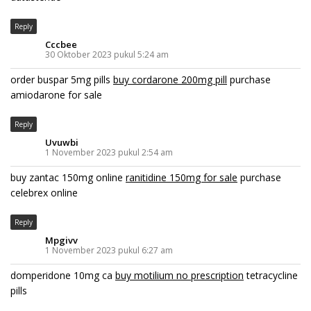
Reply
Cccbee
30 Oktober 2023 pukul 5:24 am
order buspar 5mg pills
buy cordarone 200mg pill
purchase
amiodarone for sale
Reply
Uvuwbi
1 November 2023 pukul 2:54 am
buy zantac 150mg online
ranitidine 150mg for sale
purchase
celebrex online
Reply
Mpgivv
1 November 2023 pukul 6:27 am
domperidone 10mg ca
buy motilium no prescription
tetracycline
pills