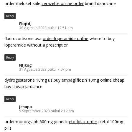
order meloset sale
cerazette online order
brand danocrine
Reply
Fbqtdj
30 Agustus 2023 pukul 12:51 am
fludrocortisone usa
order loperamide online
where to buy
loperamide without a prescription
Reply
Nfjkng
31 Agustus 2023 pukul 7:07 pm
dydrogesterone 10mg us
buy empagliflozin 10mg online cheap
buy cheap jardiance
Reply
Jchupa
5 September 2023 pukul 2:12 am
order monograph 600mg generic
etodolac order
pletal 100mg
pills