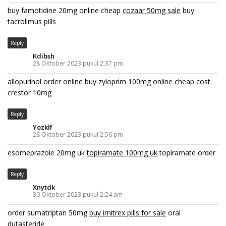
buy famotidine 20mg online cheap
cozaar 50mg sale
buy
tacrolimus pills
Reply
Kdibsh
28 Oktober 2023 pukul 2:37 pm
allopurinol order online
buy zyloprim 100mg online cheap
cost
crestor 10mg
Reply
Yozklf
28 Oktober 2023 pukul 2:56 pm
esomeprazole 20mg uk
topiramate 100mg uk
topiramate order
Reply
Xnytdk
30 Oktober 2023 pukul 2:24 am
order sumatriptan 50mg
buy imitrex pills for sale
oral
dutasteride