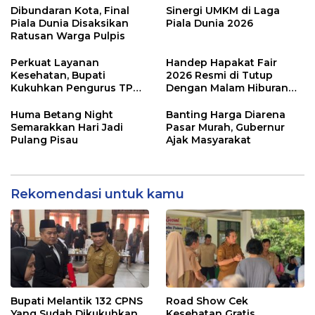
Dibundaran Kota, Final
Sinergi UMKM di Laga
Piala Dunia Disaksikan
Piala Dunia 2026
Ratusan Warga Pulpis
Perkuat Layanan
Handep Hapakat Fair
Kesehatan, Bupati
2026 Resmi di Tutup
Kukuhkan Pengurus TP
Dengan Malam Hiburan
Posyandu
Rakyat
Huma Betang Night
Banting Harga Diarena
Semarakkan Hari Jadi
Pasar Murah, Gubernur
Pulang Pisau
Ajak Masyarakat
Rekomendasi untuk kamu
Bupati Melantik 132 CPNS
Road Show Cek
Yang Sudah Dikukuhkan
Kesehatan Gratis