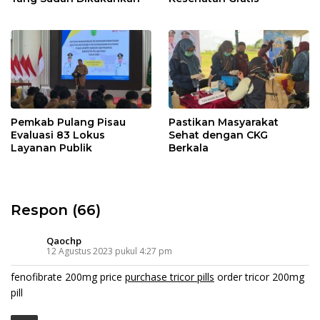
Pemkab Pulang Pisau
Pastikan Masyarakat
Evaluasi 83 Lokus
Sehat dengan CKG
Layanan Publik
Berkala
Respon (66)
Qaochp
12 Agustus 2023 pukul 4:27 pm
fenofibrate 200mg price
purchase tricor pills
order tricor 200mg
pill