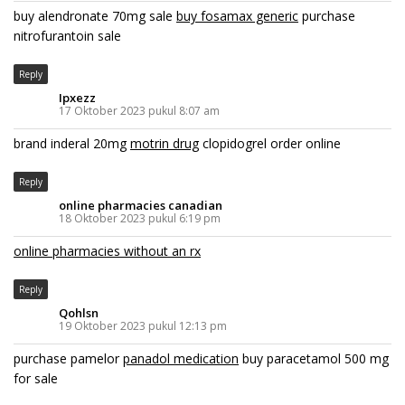
buy alendronate 70mg sale
buy fosamax generic
purchase
nitrofurantoin sale
Reply
Ipxezz
17 Oktober 2023 pukul 8:07 am
brand inderal 20mg
motrin drug
clopidogrel order online
Reply
online pharmacies canadian
18 Oktober 2023 pukul 6:19 pm
online pharmacies without an rx
Reply
Qohlsn
19 Oktober 2023 pukul 12:13 pm
purchase pamelor
panadol medication
buy paracetamol 500 mg
for sale