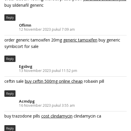
buy sildenafil generic
Reply
Oflimn
12 November 2023 pukul 7:09 am
order generic tamoxifen 20mg
generic tamoxifen
buy generic
symbicort for sale
Reply
Egsbvg
13 November 2023 pukul 11:52 pm
ceftin sale
buy ceftin 500mg online cheap
robaxin pill
Reply
Acmdpg
16 November 2023 pukul 3:55 am
buy trazodone pills
cost clindamycin
clindamycin ca
Reply