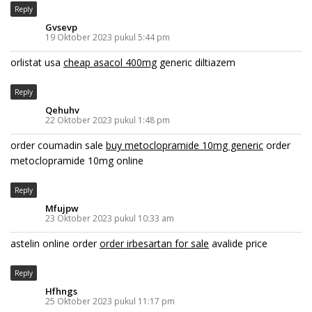
Reply
Gvsevp
19 Oktober 2023 pukul 5:44 pm
orlistat usa
cheap asacol 400mg
generic diltiazem
Reply
Qehuhv
22 Oktober 2023 pukul 1:48 pm
order coumadin sale
buy metoclopramide 10mg generic
order
metoclopramide 10mg online
Reply
Mfujpw
23 Oktober 2023 pukul 10:33 am
astelin online order
order irbesartan for sale
avalide price
Reply
Hfhngs
25 Oktober 2023 pukul 11:17 pm