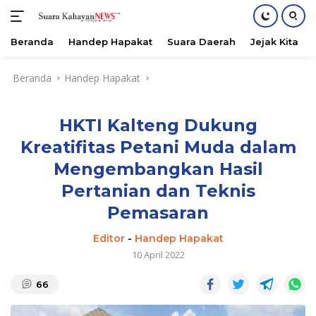
Beranda
Handep Hapakat
Suara Daerah
Jejak Kita
Langsung
Beranda
Handep Hapakat
ke
konten
HKTI Kalteng Dukung
Kreatifitas Petani Muda dalam
Mengembangkan Hasil
Pertanian dan Teknis
Pemasaran
Editor
-
Handep Hapakat
10 April 2022
66