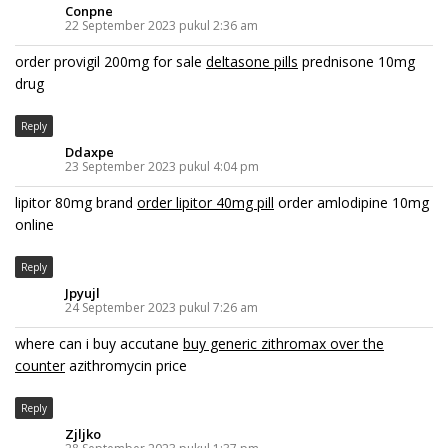
Conpne
22 September 2023 pukul 2:36 am
order provigil 200mg for sale
deltasone pills
prednisone 10mg
drug
Reply
Ddaxpe
23 September 2023 pukul 4:04 pm
lipitor 80mg brand
order lipitor 40mg pill
order amlodipine 10mg
online
Reply
Jpyujl
24 September 2023 pukul 7:26 am
where can i buy accutane
buy generic zithromax over the
counter
azithromycin price
Reply
Zjljko