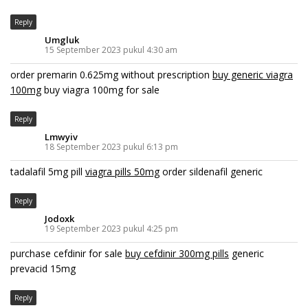
Reply
Umgluk
15 September 2023 pukul 4:30 am
order premarin 0.625mg without prescription
buy generic viagra
100mg
buy viagra 100mg for sale
Reply
Lmwyiv
18 September 2023 pukul 6:13 pm
tadalafil 5mg pill
viagra pills 50mg
order sildenafil generic
Reply
Jodoxk
19 September 2023 pukul 4:25 pm
purchase cefdinir for sale
buy cefdinir 300mg pills
generic
prevacid 15mg
Reply