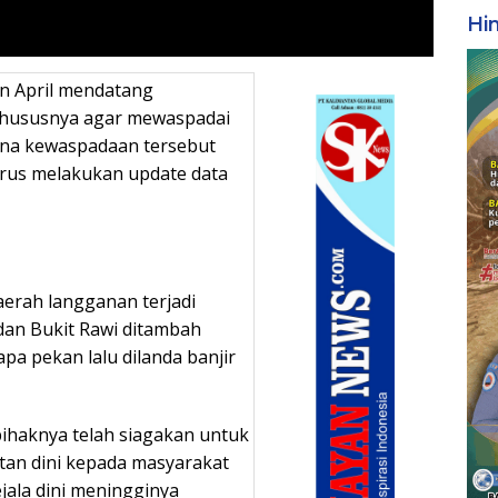
Hi
n April mendatang
khususnya agar mewaspadai
mana kewaspadaan tersebut
erus melakukan update data
aerah langganan terjadi
dan Bukit Rawi ditambah
pa pekan lalu dilanda banjir
pihaknya telah siagakan untuk
tan dini kepada masyarakat
ejala dini meningginya