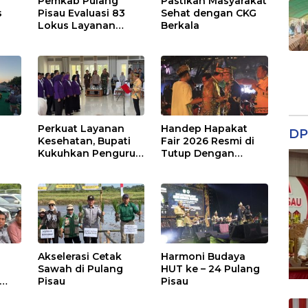
Pemkab Pulang
Pastikan Masyarakat
s
Pisau Evaluasi 83
Sehat dengan CKG
Lokus Layanan
Berkala
Publik
Perkuat Layanan
Handep Hapakat
DP
a
Kesehatan, Bupati
Fair 2026 Resmi di
Kukuhkan Pengurus
Tutup Dengan
TP Posyandu
Malam Hiburan
Rakyat
Akselerasi Cetak
Harmoni Budaya
Sawah di Pulang
HUT ke – 24 Pulang
Pisau
Pisau