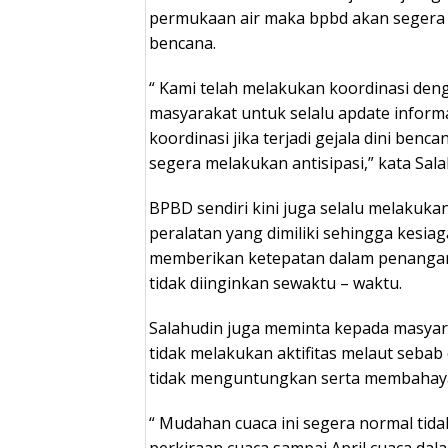
permukaan air maka bpbd akan segera
bencana.
“ Kami telah melakukan koordinasi den
masyarakat untuk selalu apdate inform
koordinasi jika terjadi gejala dini benc
segera melakukan antisipasi,” kata Sala
BPBD sendiri kini juga selalu melakukan
peralatan yang dimiliki sehingga kesia
memberikan ketepatan dalam penangana
tidak diinginkan sewaktu – waktu.
Salahudin juga meminta kepada masyar
tidak melakukan aktifitas melaut sebab c
tidak menguntungkan serta membahayak
“ Mudahan cuaca ini segera normal tida
perkiraan cuaca sampai April cuaca d