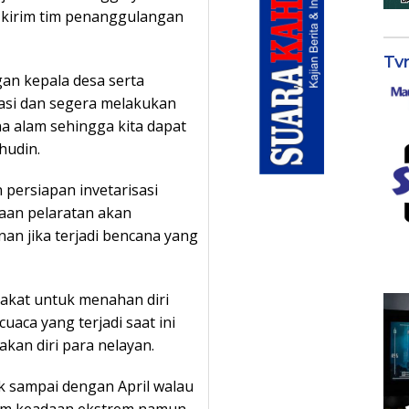
 kirim tim penanggulangan
Tv
gan kepala desa serta
asi dan segera melakukan
ana alam sehingga kita dapat
hudin.
 persiapan invetarisasi
gaan pelaratan akan
n jika terjadi bencana yang
akat untuk menahan diri
uaca yang terjadi saat ini
an diri para nelayan.
k sampai dengan April walau
alam keadaan ekstrem namun