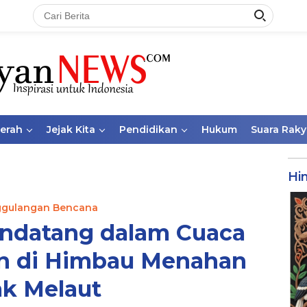
aerah
Jejak Kita
Pendidikan
Hukum
Suara Raky
Hi
gulangan Bencana
endatang dalam Cuaca
an di Himbau Menahan
ak Melaut