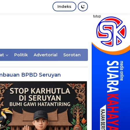
Indeks
tutup
at
Politik
Advertorial
Sorotan
mbauan BPBD Seruyan