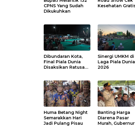
Bupati Melantik 132
Road Show Cek
CPNS Yang Sudah
Kesehatan Grati
Dikukuhkan
Dibundaran Kota,
Sinergi UMKM di
Final Piala Dunia
Laga Piala Duni
Disaksikan Ratusan
2026
Warga Pulpis
Huma Betang Night
Banting Harga
Semarakkan Hari
Diarena Pasar
Jadi Pulang Pisau
Murah, Gubernur
Ajak Masyarakat