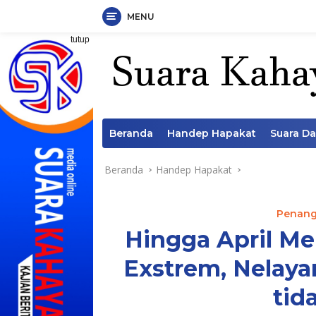
MENU
Langsung
tutup
ke
konten
Beranda
Handep Hapakat
Suara D
Beranda
Handep Hapakat
Penang
Hingga April M
Exstrem, Nelay
tid