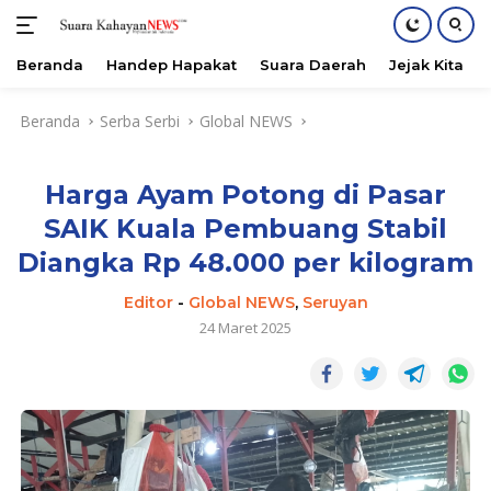
Beranda
Handep Hapakat
Suara Daerah
Jejak Kita
Langsung
Beranda
Serba Serbi
Global NEWS
ke
konten
Harga Ayam Potong di Pasar
SAIK Kuala Pembuang Stabil
Diangka Rp 48.000 per kilogram
Editor
-
Global NEWS
,
Seruyan
24 Maret 2025