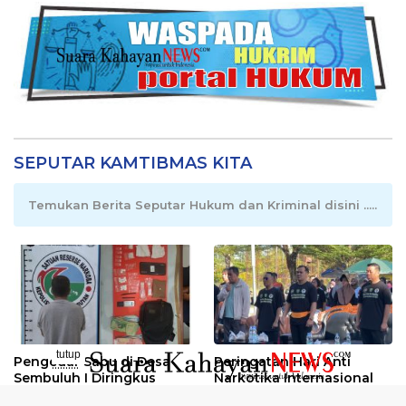
SEPUTAR KAMTIBMAS KITA
Temukan Berita Seputar Hukum dan Kriminal disini .....
tutup
Pengedar Sabu di Desa
Peringatan Hari Anti
..........
Sembuluh I Diringkus
Narkotika Internasional
2026