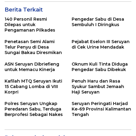
Berita Terkait
140 Personil Resmi
Pengedar Sabu di Desa
Dilepas untuk
Sembuluh I Diringkus
Pengamanan Pilkades
Penetasan Semi Alami
Pejabat Eselon III Seruyan
Telur Penyu di Desa
di Cek Urine Mendadak
Sungai Bakau Diresmikan
ASN Seruyan Dibriefieng
Oknum Kuli Tinta Diduga
untuk Memacu Kinerja
Pengedar Sabu Dibekuk
Kafilah MTQ Seruyan Ikuti
Penuh Haru dan Rasa
15 Cabang Lomba di VIII
Syukur Sambut Jemaah
Korpri
Haji Seruyan
Polres Seruyan Ungkap
Seruyan Peringati Harjad
Peredaran Sabu, Terduga
Ke-69 Provinsi Kalimantan
Berprofesi Sebagai Nakes
Tengah