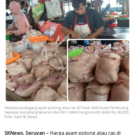
Aktivitas pedagang ayam potong atau ras di Pasar SAIK Kuala Pembuang.
Sepekan menjelang lebaran Idul Fitri 1446H harga masih stabil Rp 48.000.
Foto: Said SK_News.
SKNews, Seruyan –
Harga ayam potong atau ras di