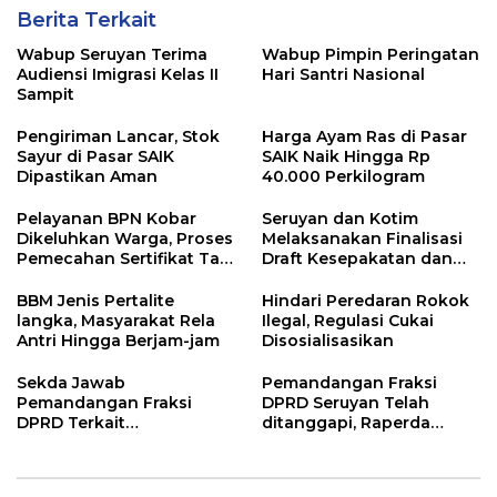
Berita Terkait
Wabup Seruyan Terima
Wabup Pimpin Peringatan
Audiensi Imigrasi Kelas II
Hari Santri Nasional
Sampit
Pengiriman Lancar, Stok
Harga Ayam Ras di Pasar
Sayur di Pasar SAIK
SAIK Naik Hingga Rp
Dipastikan Aman
40.000 Perkilogram
Pelayanan BPN Kobar
Seruyan dan Kotim
Dikeluhkan Warga, Proses
Melaksanakan Finalisasi
Pemecahan Sertifikat Tak
Draft Kesepakatan dan
Kunjung Selesai
Perjanjian Bersama
BBM Jenis Pertalite
Hindari Peredaran Rokok
langka, Masyarakat Rela
Ilegal, Regulasi Cukai
Antri Hingga Berjam-jam
Disosialisasikan
Sekda Jawab
Pemandangan Fraksi
Pemandangan Fraksi
DPRD Seruyan Telah
DPRD Terkait
ditanggapi, Raperda
Pertanggungjawaban
RPJMD Segera
Pelaksanaan APBD TA
Ditindaklanjuti
2024