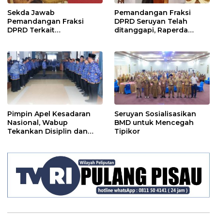
Sekda Jawab
Pemandangan Fraksi
Pemandangan Fraksi
DPRD Seruyan Telah
DPRD Terkait
ditanggapi, Raperda
Pertanggungjawaban
RPJMD Segera
Pelaksanaan APBD TA
Ditindaklanjuti
2024
Pimpin Apel Kesadaran
Seruyan Sosialisasikan
Nasional, Wabup
BMD untuk Mencegah
Tekankan Disiplin dan
Tipikor
Tanggung Jawab Kepada
Para ASN