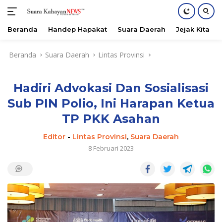
Beranda
Handep Hapakat
Suara Daerah
Jejak Kita
Langsung
Beranda
Suara Daerah
Lintas Provinsi
ke
konten
Hadiri Advokasi Dan Sosialisasi
Sub PIN Polio, Ini Harapan Ketua
TP PKK Asahan
Editor
-
Lintas Provinsi
,
Suara Daerah
8 Februari 2023