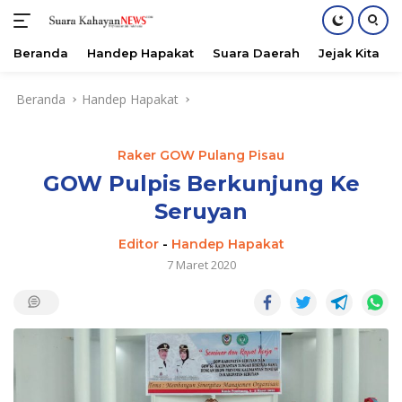
Beranda
Handep Hapakat
Suara Daerah
Jejak Kita
Langsung
Beranda
Handep Hapakat
ke
konten
Raker GOW Pulang Pisau
GOW Pulpis Berkunjung Ke
Seruyan
Editor
-
Handep Hapakat
7 Maret 2020