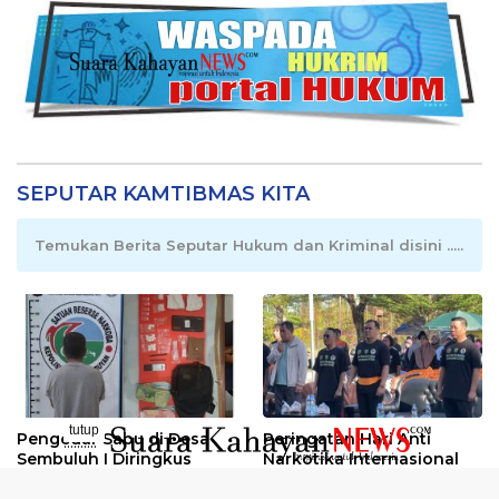
SEPUTAR KAMTIBMAS KITA
Temukan Berita Seputar Hukum dan Kriminal disini .....
tutup
Pengedar Sabu di Desa
Peringatan Hari Anti
..........
Sembuluh I Diringkus
Narkotika Internasional
2026