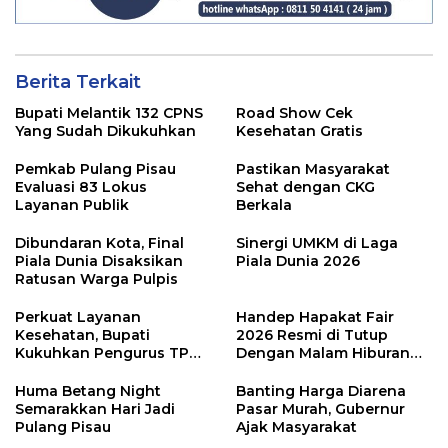
Berita Terkait
Bupati Melantik 132 CPNS
Road Show Cek
Yang Sudah Dikukuhkan
Kesehatan Gratis
Pemkab Pulang Pisau
Pastikan Masyarakat
Evaluasi 83 Lokus
Sehat dengan CKG
Layanan Publik
Berkala
Dibundaran Kota, Final
Sinergi UMKM di Laga
Piala Dunia Disaksikan
Piala Dunia 2026
Ratusan Warga Pulpis
Perkuat Layanan
Handep Hapakat Fair
Kesehatan, Bupati
2026 Resmi di Tutup
Kukuhkan Pengurus TP
Dengan Malam Hiburan
Posyandu
Rakyat
Huma Betang Night
Banting Harga Diarena
Semarakkan Hari Jadi
Pasar Murah, Gubernur
Pulang Pisau
Ajak Masyarakat