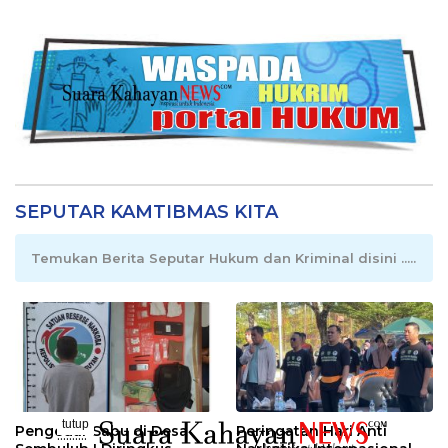
SEPUTAR KAMTIBMAS KITA
Temukan Berita Seputar Hukum dan Kriminal disini .....
tutup
Pengedar Sabu di Desa
Peringatan Hari Anti
..........