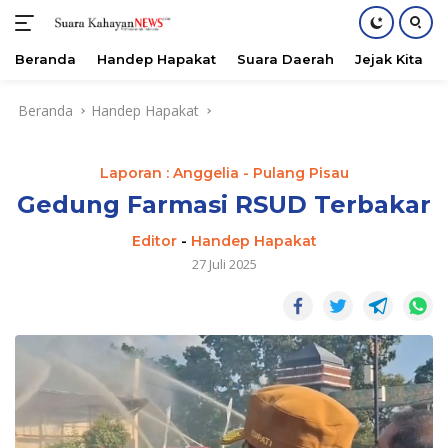
Beranda
Handep Hapakat
Suara Daerah
Jejak Kita
Langsung
Beranda
Handep Hapakat
ke
konten
Laporan : Anggelia - Pulang Pisau
Gedung Farmasi RSUD Terbakar
Editor
-
Handep Hapakat
27 Juli 2025