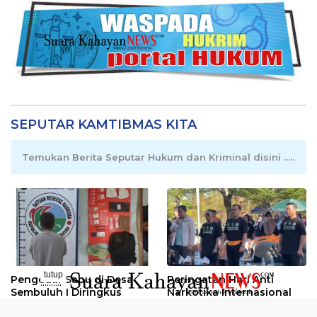
SEPUTAR KAMTIBMAS KITA
Temukan Berita Seputar Hukum dan Kriminal disini .....
tutup
Pengedar Sabu di Desa
Peringatan Hari Anti
..........
Sembuluh I Diringkus
Narkotika Internasional
2026