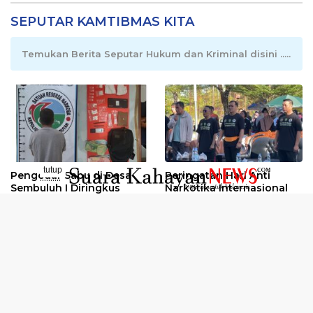
SEPUTAR KAMTIBMAS KITA
Temukan Berita Seputar Hukum dan Kriminal disini .....
tutup
Pengedar Sabu di Desa
Peringatan Hari Anti
..........
Sembuluh I Diringkus
Narkotika Internasional
2026
Oknum Kuli Tinta Diduga
Kunjungan Kerja Kajati