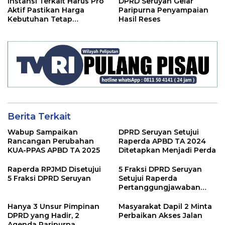
Instansi Terkait Harus Pro
DPRD Seruyan Gelar
Aktif Pastikan Harga
Paripurna Penyampaian
Kebutuhan Tetap
Hasil Reses
Terjangkau
Berita Terkait
Wabup Sampaikan
DPRD Seruyan Setujui
Rancangan Perubahan
Raperda APBD TA 2024
KUA-PPAS APBD TA 2025
Ditetapkan Menjadi Perda
Raperda RPJMD Disetujui
5 Fraksi DPRD Seruyan
5 Fraksi DPRD Seruyan
Setujui Raperda
Pertanggungjawaban
Pelaksanaan APBD TA
2024
Hanya 3 Unsur Pimpinan
Masyarakat Dapil 2 Minta
DPRD yang Hadir, 2
Perbaikan Akses Jalan
Agenda Paripurna