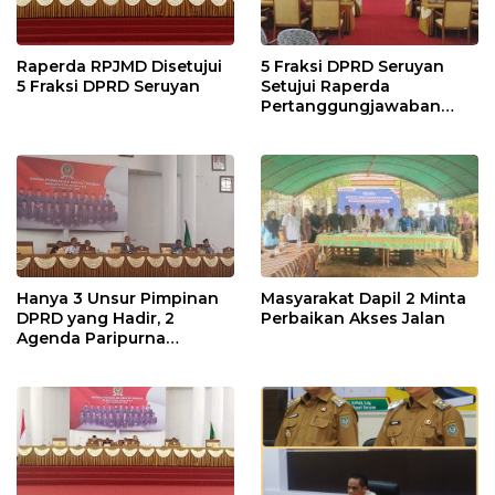
Raperda RPJMD Disetujui
5 Fraksi DPRD Seruyan
5 Fraksi DPRD Seruyan
Setujui Raperda
Pertanggungjawaban
Pelaksanaan APBD TA
2024
Hanya 3 Unsur Pimpinan
Masyarakat Dapil 2 Minta
DPRD yang Hadir, 2
Perbaikan Akses Jalan
Agenda Paripurna
Terpaksa di Tunda