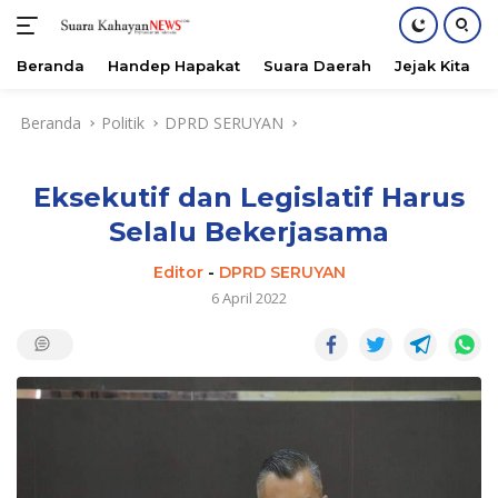
Beranda
Handep Hapakat
Suara Daerah
Jejak Kita
Langsung
Beranda
Politik
DPRD SERUYAN
ke
konten
Eksekutif dan Legislatif Harus
Selalu Bekerjasama
Editor
-
DPRD SERUYAN
6 April 2022