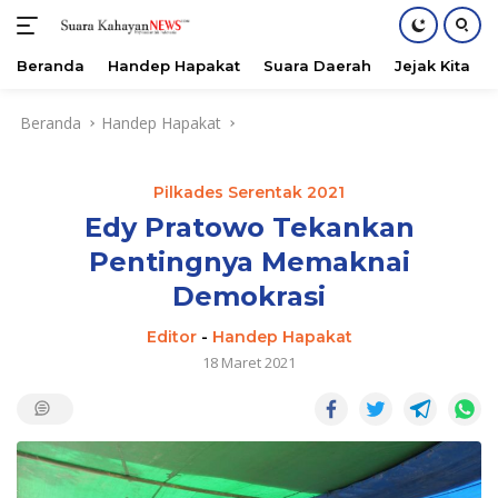
Beranda
Handep Hapakat
Suara Daerah
Jejak Kita
Langsung
Beranda
Handep Hapakat
ke
konten
Pilkades Serentak 2021
Edy Pratowo Tekankan
Pentingnya Memaknai
Demokrasi
Editor
-
Handep Hapakat
18 Maret 2021