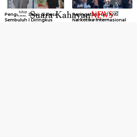
tutup
Pengedar Sabu di Desa
Peringatan Hari Anti
..........
Sembuluh I Diringkus
Narkotika Internasional
2026
Oknum Kuli Tinta Diduga
Kunjungan Kerja Kajati
Pengedar Sabu Dibekuk
Kalteng ke Pulang Pisau
Selengkapnya