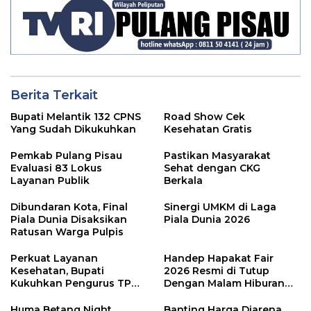
Berita Terkait
Bupati Melantik 132 CPNS
Road Show Cek
Yang Sudah Dikukuhkan
Kesehatan Gratis
Pemkab Pulang Pisau
Pastikan Masyarakat
Evaluasi 83 Lokus
Sehat dengan CKG
Layanan Publik
Berkala
Dibundaran Kota, Final
Sinergi UMKM di Laga
Piala Dunia Disaksikan
Piala Dunia 2026
Ratusan Warga Pulpis
Perkuat Layanan
Handep Hapakat Fair
Kesehatan, Bupati
2026 Resmi di Tutup
Kukuhkan Pengurus TP
Dengan Malam Hiburan
Posyandu
Rakyat
Huma Betang Night
Banting Harga Diarena