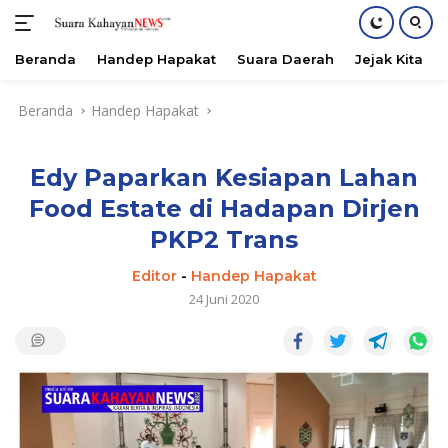
Beranda
Handep Hapakat
Suara Daerah
Jejak Kita
Langsung
Beranda
Handep Hapakat
ke
konten
Edy Paparkan Kesiapan Lahan
Food Estate di Hadapan Dirjen
PKP2 Trans
Editor
-
Handep Hapakat
24 Juni 2020