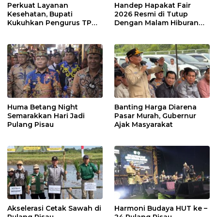
Perkuat Layanan
Handep Hapakat Fair
Kesehatan, Bupati
2026 Resmi di Tutup
Kukuhkan Pengurus TP
Dengan Malam Hiburan
Posyandu
Rakyat
Huma Betang Night
Banting Harga Diarena
Semarakkan Hari Jadi
Pasar Murah, Gubernur
Pulang Pisau
Ajak Masyarakat
Akselerasi Cetak Sawah di
Harmoni Budaya HUT ke –
Pulang Pisau
24 Pulang Pisau