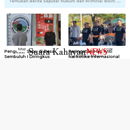
Temukan Berita Seputar Hukum dan Kriminal disini .....
tutup
Pengedar Sabu di Desa
Peringatan Hari Anti
..........
Sembuluh I Diringkus
Narkotika Internasional
2026
Oknum Kuli Tinta Diduga
Kunjungan Kerja Kajati
Pengedar Sabu Dibekuk
Kalteng ke Pulang Pisau