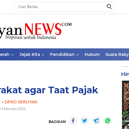
aerah
Jejak Kita
Pendidikan
Hukum
Suara Raky
Hi
akat agar Taat Pajak
r
-
DPRD SERUYAN
5 Februari 2022
BAGIKAN