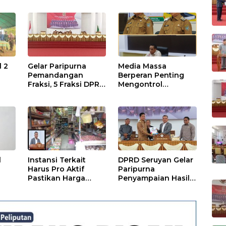
n Pelaksanaan APBD
TA 2024
l 2
Gelar Paripurna
Media Massa
Pemandangan
Berperan Penting
Fraksi, 5 Fraksi DPRD
Mengontrol
Terima 2 Buah
Jalannya
Usulan Raperda
Pemerintahan
l
Instansi Terkait
DPRD Seruyan Gelar
Harus Pro Aktif
Paripurna
Pastikan Harga
Penyampaian Hasil
Kebutuhan Tetap
Reses
Terjangkau