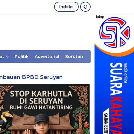
Indeks
tutup
at
Politik
Advertorial
Sorotan
mbauan BPBD Seruyan