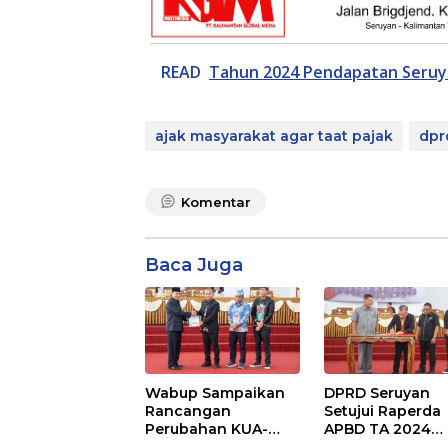
READ
Tahun 2024 Pendapatan Seruya
ajak masyarakat agar taat pajak
dpr
Komentar
Baca Juga
Wabup Sampaikan
DPRD Seruyan
Rancangan
Setujui Raperda
Perubahan KUA-
APBD TA 2024
PPAS APBD TA 2025
Ditetapkan Menj