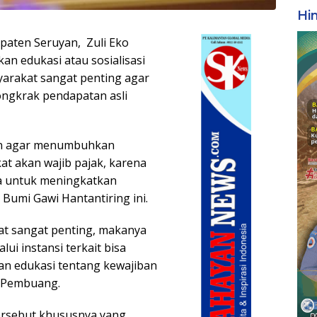
Hi
aten Seruyan, Zuli Eko
n edukasi atau sosialisasi
arakat sangat penting agar
ngkrak pendapatan asli
uan agar menumbuhkan
t akan wajib pajak, karena
ya untuk meningkatkan
Bumi Gawi Hantantiring ini.
t sangat penting, makanya
i instansi terkait bisa
n edukasi tentang kewajiban
a Pembuang.
tersebut khususnya yang