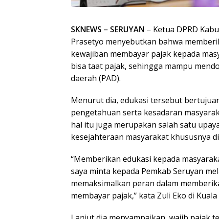
SKNEWS – SERUYAN
– Ketua DPRD Kabup
Prasetyo menyebutkan bahwa memberika
kewajiban membayar pajak kepada masy
bisa taat pajak, sehingga mampu mendo
daerah (PAD).
Menurut dia, edukasi tersebut bertuj
pengetahuan serta kesadaran masyaraka
hal itu juga merupakan salah satu upa
kesejahteraan masyarakat khususnya di 
“Memberikan edukasi kepada masyaraka
saya minta kepada Pemkab Seruyan melalu
memaksimalkan peran dalam memberika
membayar pajak,” kata Zuli Eko di Kual
Lanjut dia menyampaikan, wajib pajak 