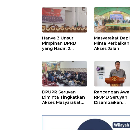
Perda
Hanya 3 Unsur
Masyarakat Dapi
Pimpinan DPRD
Minta Perbaikan
yang Hadir, 2
Akses Jalan
Agenda Paripurna
Terpaksa di Tunda
DPUPR Seruyan
Rancangan Awa
Diminta Tingkatkan
RPJMD Seruyan
Akses Masyarakat
Disampaikan
Menjelang Lebaran
Kepada DPRD
Seruyan