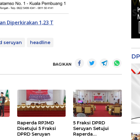
n Diperkirakan 1,23 T
d seruyan
headline
DP
BAGIKAN
Raperda RPJMD
5 Fraksi DPRD
Disetujui 5 Fraksi
Seruyan Setujui
DPRD Seruyan
Raperda
adi
Pertanggungjawaba