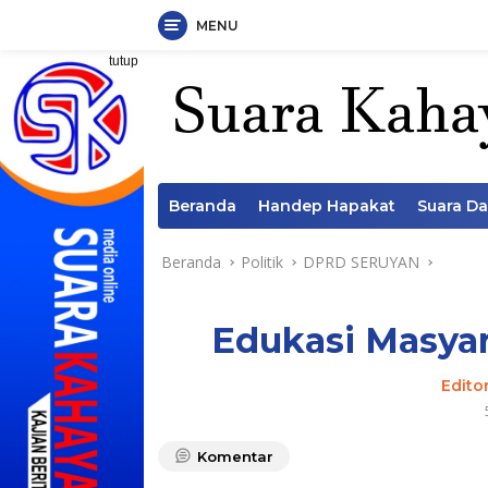
MENU
Langsung
tutup
ke
konten
Beranda
Handep Hapakat
Suara D
Beranda
Politik
DPRD SERUYAN
Edukasi Masyar
Edito
Komentar