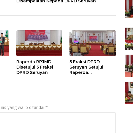
Disampaikan Kepada DPRD Seruyan
Raperda RPJMD
5 Fraksi DPRD
Disetujui 5 Fraksi
Seruyan Setujui
DPRD Seruyan
Raperda
adi
Pertanggungjawaba
n Pelaksanaan APBD
TA 2024
uas yang wajib ditandai
*