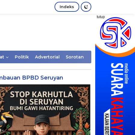
Indeks
tutup
at
Politik
Advertorial
Sorotan
mbauan BPBD Seruyan