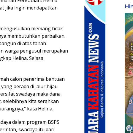
umahan Perkotaan, Helina
Hi
t jika ingin mendapatkan
g mengusulkan memang tidak
ingnya membutuhkan perbaikan.
bangun di atas tanah
, dan warga pengusul merupakan
gkap Helina, Selasa
 rumah calon penerima bantuan
 yang berada di jalur hijau
bersifat swadaya maka dana
, selebihnya kita serahkan
rangnya,” kata Helina.
wadaya dalam program BSPS
erintah, swadaya itu dari