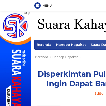
MENU
Langsung
tutup
ke
konten
Beranda
Handep Hapakat
Suara D
Beranda
Handep Hapakat
Disperkimtan Pul
Ingin Dapat B
Editor