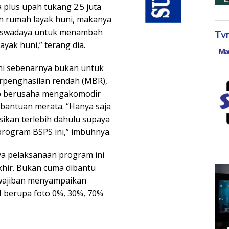
 plus upah tukang 2.5 juta
n rumah layak huni, makanya
i swadaya untuk menambah
Tv
yak huni,” terang dia.
ni sebenarnya bukan untuk
erpenghasilan rendah (MBR),
ap berusaha mengakomodir
antuan merata. “Hanya saja
ikan terlebih dahulu supaya
rogram BSPS ini,” imbuhnya.
a pelaksanaan program ini
akhir. Bukan cuma dibantu
ewajiban menyampaikan
H berupa foto 0%, 30%, 70%