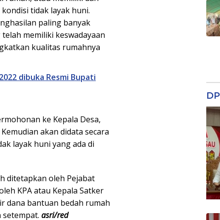
ndisi tidak layak huni.
ghasilan paling banyak
 telah memiliki keswadayaan
katkan kualitas rumahnya
2022 dibuka Resmi Bupati
DP
ermohonan ke Kepala Desa,
. Kemudian akan didata secara
ak layak huni yang ada di
h ditetapkan oleh Pejabat
leh KPA atau Kepala Satker
ir dana bantuan bedah rumah
ah setempat.
asri/red