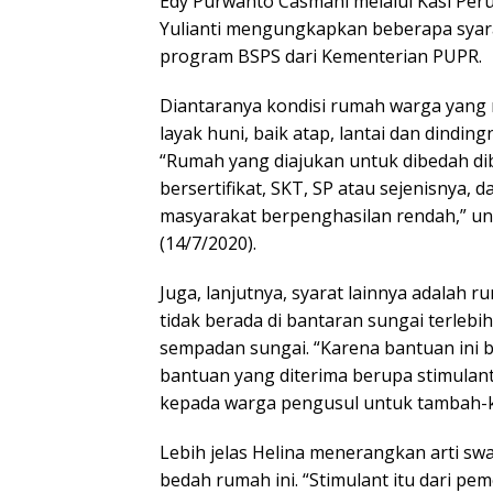
Edy Purwanto Casmani melalui Kasi Per
Yulianti mengungkapkan beberapa syara
program BSPS dari Kementerian PUPR.
Diantaranya kondisi rumah warga yan
layak huni, baik atap, lantai dan dind
“Rumah yang diajukan untuk dibedah di
bersertifikat, SKT, SP atau sejenisnya
masyarakat berpenghasilan rendah,” un
(14/7/2020).
Juga, lanjutnya, syarat lainnya adalah
tidak berada di bantaran sungai terlebih
sempadan sungai. “Karena bantuan ini 
bantuan yang diterima berupa stimulant
kepada warga pengusul untuk tambah-ku
Lebih jelas Helina menerangkan arti s
bedah rumah ini. “Stimulant itu dari pem