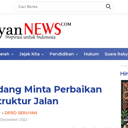
aerah
Jejak Kita
Pendidikan
Hukum
Suara Raky
Hi
dang Minta Perbaikan
truktur Jalan
r
-
DPRD SERUYAN
 Desember 2022