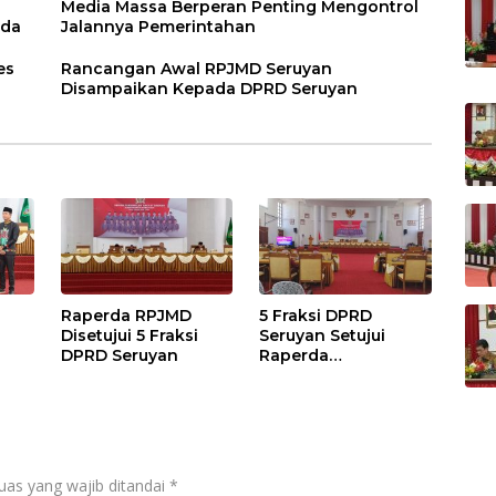
Media Massa Berperan Penting Mengontrol
rda
Jalannya Pemerintahan
es
Rancangan Awal RPJMD Seruyan
Disampaikan Kepada DPRD Seruyan
Raperda RPJMD
5 Fraksi DPRD
Disetujui 5 Fraksi
Seruyan Setujui
DPRD Seruyan
Raperda
adi
Pertanggungjawaba
n Pelaksanaan APBD
TA 2024
uas yang wajib ditandai
*