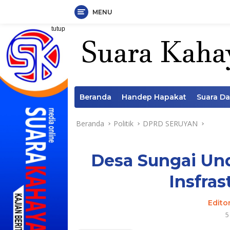
MENU
Langsung
tutup
ke
konten
Beranda
Handep Hapakat
Suara D
Beranda
Politik
DPRD SERUYAN
Desa Sungai Un
Insfras
Edito
5