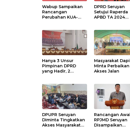
Wabup Sampaikan
DPRD Seruyan
Rancangan
Setujui Raperda
Perubahan KUA-
APBD TA 2024
PPAS APBD TA 2025
Ditetapkan Menj
Perda
Hanya 3 Unsur
Masyarakat Dapi
Pimpinan DPRD
Minta Perbaikan
yang Hadir, 2
Akses Jalan
Agenda Paripurna
Terpaksa di Tunda
DPUPR Seruyan
Rancangan Awa
Diminta Tingkatkan
RPJMD Seruyan
Akses Masyarakat
Disampaikan