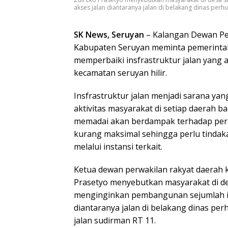
akses jalan diantaranya jalan di belakang dinas perhu
SK News, Seruyan
– Kalangan Dewan Pe
Kabupaten Seruyan meminta pemerinta
memperbaiki insfrastruktur jalan yang 
kecamatan seruyan hilir.
Insfrastruktur jalan menjadi sarana ya
aktivitas masyarakat di setiap daerah bah
memadai akan berdampak terhadap pe
kurang maksimal sehingga perlu tindak
melalui instansi terkait.
Ketua dewan perwakilan rakyat daerah 
Prasetyo menyebutkan masyarakat di d
menginginkan pembangunan sejumlah in
diantaranya jalan di belakang dinas pe
jalan sudirman RT 11.