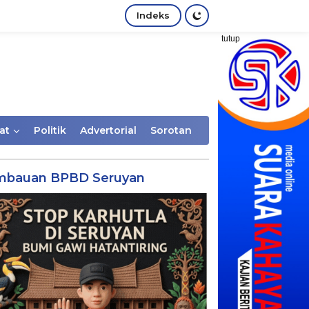
Indeks
tutup
at
Politik
Advertorial
Sorotan
mbauan BPBD Seruyan