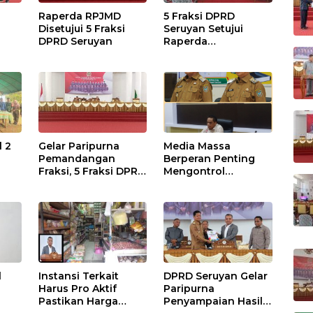
Raperda RPJMD
5 Fraksi DPRD
Disetujui 5 Fraksi
Seruyan Setujui
DPRD Seruyan
Raperda
adi
Pertanggungjawaba
n Pelaksanaan APBD
TA 2024
l 2
Gelar Paripurna
Media Massa
Pemandangan
Berperan Penting
Fraksi, 5 Fraksi DPRD
Mengontrol
Terima 2 Buah
Jalannya
Usulan Raperda
Pemerintahan
l
Instansi Terkait
DPRD Seruyan Gelar
Harus Pro Aktif
Paripurna
Pastikan Harga
Penyampaian Hasil