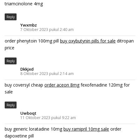
triamcinolone 4mg
Reply
Ywxmbz
7 Oktober 2023 pukul 2:40 am
order phenytoin 100mg pill
buy oxybutynin pills for sale
ditropan
price
Reply
Dkkjxd
8 Oktober 2023 pukul 2:14 am
buy coversyl cheap
order aceon 8mg
fexofenadine 120mg for
sale
Reply
Uwboqt
11 Oktober 2023 pukul 9:22 am
buy generic loratadine 10mg
buy ramipril 10mg sale
order
dapoxetine pill