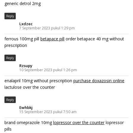
generic detrol 2mg
Reply
Lxdzec
7 September 2023 pukul 1:29 pm
ferrous 100mg pill
betapace pill
order betapace 40 mg without
prescription
Reply
Rzsupy
10 September 2023 pukul 1:26 pm
enalapril 10mg without prescription
purchase doxazosin online
lactulose over the counter
Reply
Ewhbkj
15 September 2023 pukul 7:50 am
brand omeprazole 10mg
lopressor over the counter
lopressor
pills