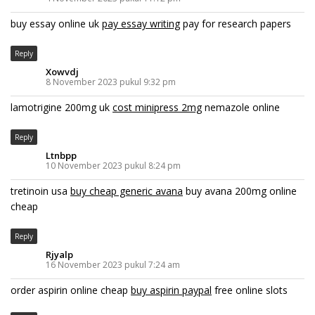
buy essay online uk
pay essay writing
pay for research papers
Reply
Xowvdj
8 November 2023 pukul 9:32 pm
lamotrigine 200mg uk
cost minipress 2mg
nemazole online
Reply
Ltnbpp
10 November 2023 pukul 8:24 pm
tretinoin usa
buy cheap generic avana
buy avana 200mg online
cheap
Reply
Rjyalp
16 November 2023 pukul 7:24 am
order aspirin online cheap
buy aspirin paypal
free online slots