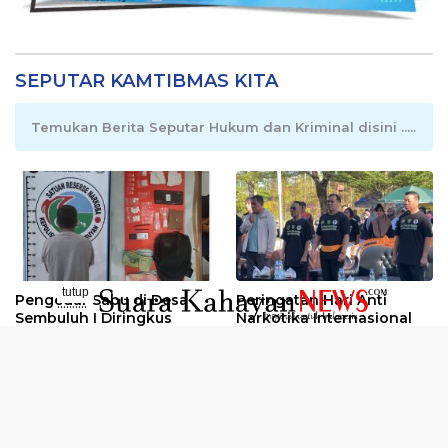
SEPUTAR KAMTIBMAS KITA
Temukan Berita Seputar Hukum dan Kriminal disini .....
tutup
Pengedar Sabu di Desa
Peringatan Hari Anti
..........
Sembuluh I Diringkus
Narkotika Internasional
2026