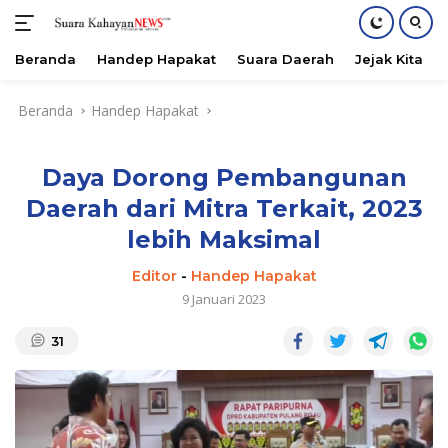
Beranda
Handep Hapakat
Suara Daerah
Jejak Kita
Langsung
Beranda
Handep Hapakat
ke
konten
Daya Dorong Pembangunan
Daerah dari Mitra Terkait, 2023
lebih Maksimal
Editor
-
Handep Hapakat
9 Januari 2023
31