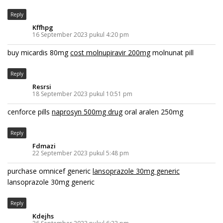
Reply
Kffhpg
16 September 2023 pukul 4:20 pm
buy micardis 80mg
cost molnupiravir 200mg
molnunat pill
Reply
Resrsi
18 September 2023 pukul 10:51 pm
cenforce pills
naprosyn 500mg drug
oral aralen 250mg
Reply
Fdmazi
22 September 2023 pukul 5:48 pm
purchase omnicef generic
lansoprazole 30mg generic
lansoprazole 30mg generic
Reply
Kdejhs