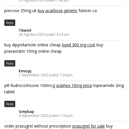
23 Agustus 2023 pukul 1:48 pm
precose 25mg uk
buy acarbose generic
fulvicin ca
Reply
Tbwnil
28 Agustus 2023 pukul 4:24 am
buy dipyridamole online cheap
lopid 300 mg cost
buy
pravastatin 10mg online cheap
Reply
Emszpj
1 September 2023 pukul 1:34 pm
pill fludrocortisone 100mcg
aciphex 10mg price
loperamide 2mg
tablet
Reply
Gmybap
4 September 2023 pukul 1:18 pm
order prasugrel without prescription
prasugrel for sale
buy