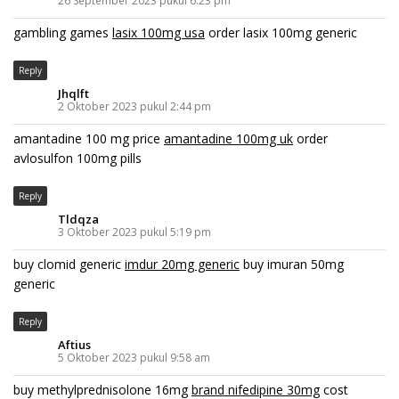
26 September 2023 pukul 6:23 pm
gambling games
lasix 100mg usa
order lasix 100mg generic
Reply
Jhqlft
2 Oktober 2023 pukul 2:44 pm
amantadine 100 mg price
amantadine 100mg uk
order
avlosulfon 100mg pills
Reply
Tldqza
3 Oktober 2023 pukul 5:19 pm
buy clomid generic
imdur 20mg generic
buy imuran 50mg
generic
Reply
Aftius
5 Oktober 2023 pukul 9:58 am
buy methylprednisolone 16mg
brand nifedipine 30mg
cost