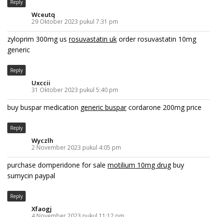
Reply
Wceutq
29 Oktober 2023 pukul 7:31 pm
zyloprim 300mg us
rosuvastatin uk
order rosuvastatin 10mg
generic
Reply
Uxccii
31 Oktober 2023 pukul 5:40 pm
buy buspar medication
generic buspar
cordarone 200mg price
Reply
Wyczlh
2 November 2023 pukul 4:05 pm
purchase domperidone for sale
motilium 10mg drug
buy
sumycin paypal
Reply
Xfaogj
4 November 2023 pukul 11:12 pm