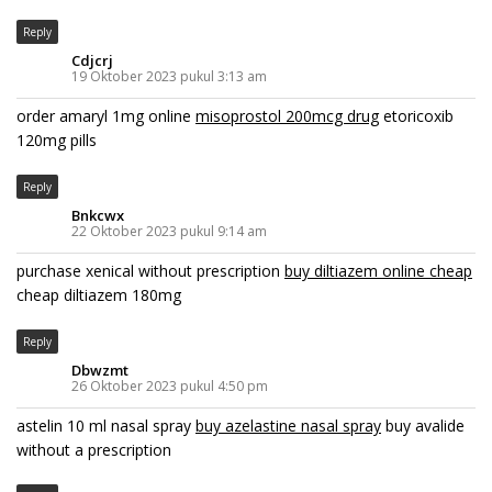
Reply
Cdjcrj
19 Oktober 2023 pukul 3:13 am
order amaryl 1mg online
misoprostol 200mcg drug
etoricoxib
120mg pills
Reply
Bnkcwx
22 Oktober 2023 pukul 9:14 am
purchase xenical without prescription
buy diltiazem online cheap
cheap diltiazem 180mg
Reply
Dbwzmt
26 Oktober 2023 pukul 4:50 pm
astelin 10 ml nasal spray
buy azelastine nasal spray
buy avalide
without a prescription