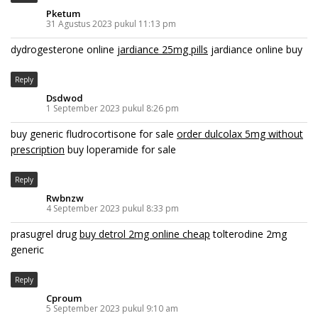
Pketum
31 Agustus 2023 pukul 11:13 pm
dydrogesterone online
jardiance 25mg pills
jardiance online buy
Reply
Dsdwod
1 September 2023 pukul 8:26 pm
buy generic fludrocortisone for sale
order dulcolax 5mg without
prescription
buy loperamide for sale
Reply
Rwbnzw
4 September 2023 pukul 8:33 pm
prasugrel drug
buy detrol 2mg online cheap
tolterodine 2mg
generic
Reply
Cproum
5 September 2023 pukul 9:10 am