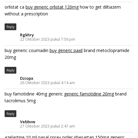
orlistat ca
buy generic orlistat 120mg
how to get diltiazem
without a prescription
Reply
Rgkhry
22 Oktober 2023 pukul 7:56 pm
buy generic coumadin
buy generic paxil
brand metoclopramide
20mg
Reply
Dziopx
26 Oktober 2023 pukul 4:14 am
buy famotidine 40mg generic
generic famotidine 20mg
brand
tacrolimus 5mg
Reply
Vebbvw
27 Oktober 2023 pukul 2:47 am
azelastine 10 ml nasal spray
order irbesartan 150mg generic