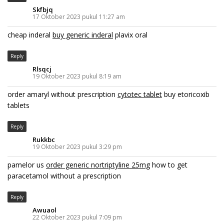
Skfbjq
17 Oktober 2023 pukul 11:27 am
cheap inderal
buy generic inderal
plavix oral
Reply
Rlsqcj
19 Oktober 2023 pukul 8:19 am
order amaryl without prescription
cytotec tablet
buy etoricoxib
tablets
Reply
Rukkbc
19 Oktober 2023 pukul 3:29 pm
pamelor us
order generic nortriptyline 25mg
how to get
paracetamol without a prescription
Reply
Awuaol
22 Oktober 2023 pukul 7:09 pm