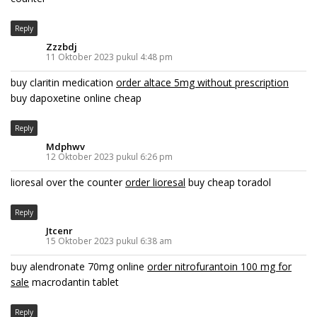
Reply
Zzzbdj
11 Oktober 2023 pukul 4:48 pm
buy claritin medication
order altace 5mg without prescription
buy dapoxetine online cheap
Reply
Mdphwv
12 Oktober 2023 pukul 6:26 pm
lioresal over the counter
order lioresal
buy cheap toradol
Reply
Jtcenr
15 Oktober 2023 pukul 6:38 am
buy alendronate 70mg online
order nitrofurantoin 100 mg for
sale
macrodantin tablet
Reply