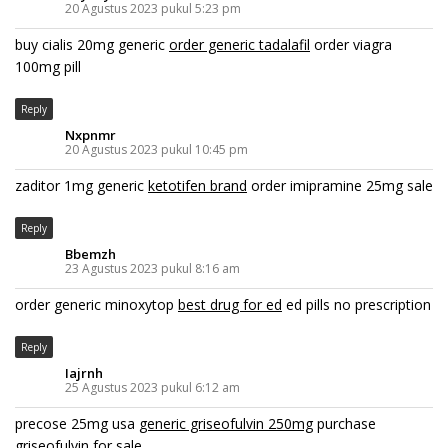
20 Agustus 2023 pukul 5:23 pm
buy cialis 20mg generic
order generic tadalafil
order viagra
100mg pill
Reply
Nxpnmr
20 Agustus 2023 pukul 10:45 pm
zaditor 1mg generic
ketotifen brand
order imipramine 25mg sale
Reply
Bbemzh
23 Agustus 2023 pukul 8:16 am
order generic minoxytop
best drug for ed
ed pills no prescription
Reply
Iajrnh
25 Agustus 2023 pukul 6:12 am
precose 25mg usa
generic griseofulvin 250mg
purchase
griseofulvin for sale