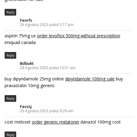
Reply
Fenrfs
26 Agustus 2023 pukul 5:17 pm
aspirin 75mg us
order levoflox 500mg without prescription
imiquad canada
Reply
Bdbukt
28 Agustus 2023 pukul 10:51 am
buy dipyridamole 25mg online
dipyridamole 100mg sale
buy
pravastatin 10mg generic
Reply
Fevzsj
29 Agustus 2023 pukul 8:26 am
cost meloset
order generic melatonin
danazol 100mg cost
Reply