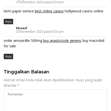
19 November 2023 pukul 6:34 pm
term paper service
best online casino
hollywood casino online
Reply
Msoesf
20 November 2023 pukul 8:33 pm
order amoxicillin 500mg
buy anastrozole generic
buy macrobid
for sale
Reply
Tinggalkan Balasan
Alamat email Anda tidak akan dipublikasikan.
Ruas yang wajib
ditandai
*