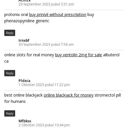
Acinzx
29 September 2023 pukul 3:31 pm
protonix oral
buy prinivil without prescription
buy
phenazopyridine generic
Reply
Irnxbf
30 September 2023 pukul 7:56 am
online slots for real money
buy ventolin 2mg for sale
albuterol
ca
Reply
Pldeia
1 Oktober 2023 pukul 11:22 pm
best online blackjack
online blackjack for money
stromectol pill
for humans
Reply
Mfbkss
2 Oktober 2023 pukul 10:44 pm