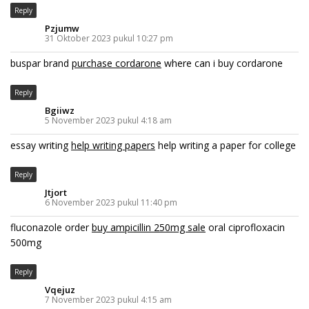
Reply
Pzjumw
31 Oktober 2023 pukul 10:27 pm
buspar brand
purchase cordarone
where can i buy cordarone
Reply
Bgiiwz
5 November 2023 pukul 4:18 am
essay writing
help writing papers
help writing a paper for college
Reply
Jtjort
6 November 2023 pukul 11:40 pm
fluconazole order
buy ampicillin 250mg sale
oral ciprofloxacin
500mg
Reply
Vqejuz
7 November 2023 pukul 4:15 am