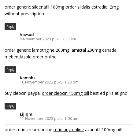
order generic sildenafil 100mg
order sildalis
estradiol 2mg
without prescription
Reply
Vbvsud
9 November 2023 pukul 2:33 am
order generic lamotrigine 200mg
lamictal 200mg canada
mebendazole order online
Reply
Knmhhk
10 November 2023 pukul 1:20 pm
buy cleocin paypal
order cleocin 150mg pill
best ed pills at gnc
Reply
Lijlqm
11 November 2023 pukul 1:08 am
order retin cream online
retin buy online
avanafil 100mg pill