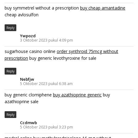
buy symmetrel without a prescription
buy cheap amantadine
cheap avlosulfon
Reply
Ywpozd
3 Oktober 2023 pukul 4:09 pm
sugarhouse casino online
order synthroid 75mcg without
prescription
buy generic levothyroxine for sale
Reply
Nebfjw
5 Oktober 2023 pukul 6:38 am
buy generic clomiphene
buy azathioprine generic
buy
azathioprine sale
Reply
Ccdmwb
5 Oktober 2023 pukul 3:23 pm