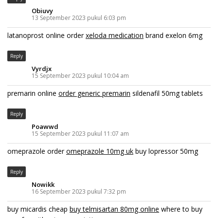
Obiuvy
13 September 2023 pukul 6:03 pm
latanoprost online order
xeloda medication
brand exelon 6mg
Reply
Vyrdjx
15 September 2023 pukul 10:04 am
premarin online
order generic premarin
sildenafil 50mg tablets
Reply
Poawwd
15 September 2023 pukul 11:07 am
omeprazole order
omeprazole 10mg uk
buy lopressor 50mg
Reply
Nowikk
16 September 2023 pukul 7:32 pm
buy micardis cheap
buy telmisartan 80mg online
where to buy