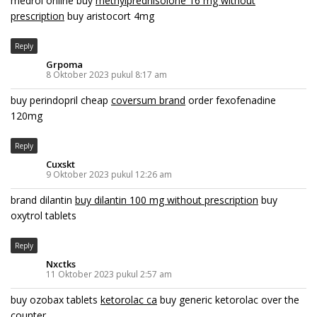
medrol online buy
methylprednisolone 16 mg without
prescription
buy aristocort 4mg
Reply
Grpoma
8 Oktober 2023 pukul 8:17 am
buy perindopril cheap
coversum brand
order fexofenadine
120mg
Reply
Cuxskt
9 Oktober 2023 pukul 12:26 am
brand dilantin
buy dilantin 100 mg without prescription
buy
oxytrol tablets
Reply
Nxctks
11 Oktober 2023 pukul 2:57 am
buy ozobax tablets
ketorolac ca
buy generic ketorolac over the
counter