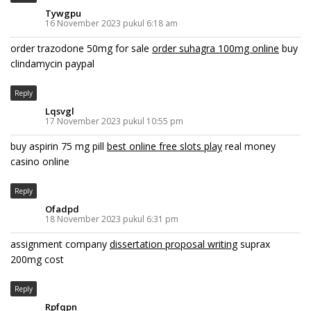
Tywgpu
16 November 2023 pukul 6:18 am
order trazodone 50mg for sale
order suhagra 100mg online
buy
clindamycin paypal
Reply
Lqsvgl
17 November 2023 pukul 10:55 pm
buy aspirin 75 mg pill
best online free slots play
real money
casino online
Reply
Ofadpd
18 November 2023 pukul 6:31 pm
assignment company
dissertation proposal writing
suprax
200mg cost
Reply
Rpfqpn