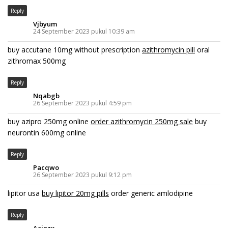
Reply
Vjbyum
24 September 2023 pukul 10:39 am
buy accutane 10mg without prescription
azithromycin pill
oral
zithromax 500mg
Reply
Nqabgb
26 September 2023 pukul 4:59 pm
buy azipro 250mg online
order azithromycin 250mg sale
buy
neurontin 600mg online
Reply
Pacqwo
26 September 2023 pukul 9:12 pm
lipitor usa
buy lipitor 20mg pills
order generic amlodipine
Reply