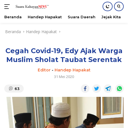
Beranda
Handep Hapakat
Suara Daerah
Jejak Kita
Langsung
Beranda
Handep Hapakat
ke
konten
Cegah Covid-19, Edy Ajak Warga
Muslim Sholat Taubat Serentak
Editor
-
Handep Hapakat
31 Mei 2020
63