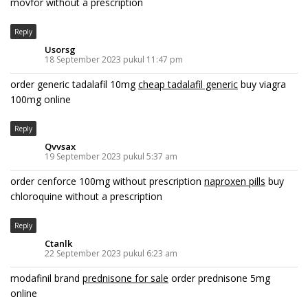
movfor without a prescription
Reply
Usorsg
18 September 2023 pukul 11:47 pm
order generic tadalafil 10mg
cheap tadalafil generic
buy viagra
100mg online
Reply
Qvvsax
19 September 2023 pukul 5:37 am
order cenforce 100mg without prescription
naproxen pills
buy
chloroquine without a prescription
Reply
Ctanlk
22 September 2023 pukul 6:23 am
modafinil brand
prednisone for sale
order prednisone 5mg
online