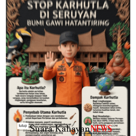
tutup
..........