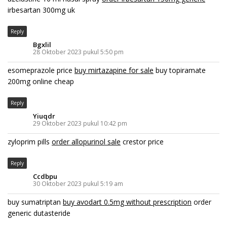
irbesartan 300mg uk
Reply
Bgxlil
28 Oktober 2023 pukul 5:50 pm
esomeprazole price
buy mirtazapine for sale
buy topiramate
200mg online cheap
Reply
Yiuqdr
29 Oktober 2023 pukul 10:42 pm
zyloprim pills
order allopurinol sale
crestor price
Reply
Ccdbpu
30 Oktober 2023 pukul 5:19 am
buy sumatriptan
buy avodart 0.5mg without prescription
order
generic dutasteride