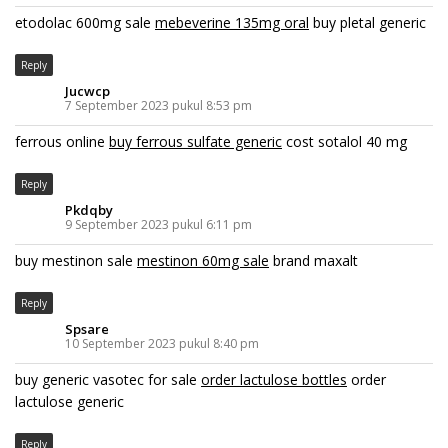
etodolac 600mg sale
mebeverine 135mg oral
buy pletal generic
Reply
Jucwcp
7 September 2023 pukul 8:53 pm
ferrous online
buy ferrous sulfate generic
cost sotalol 40 mg
Reply
Pkdqby
9 September 2023 pukul 6:11 pm
buy mestinon sale
mestinon 60mg sale
brand maxalt
Reply
Spsare
10 September 2023 pukul 8:40 pm
buy generic vasotec for sale
order lactulose bottles
order
lactulose generic
Reply